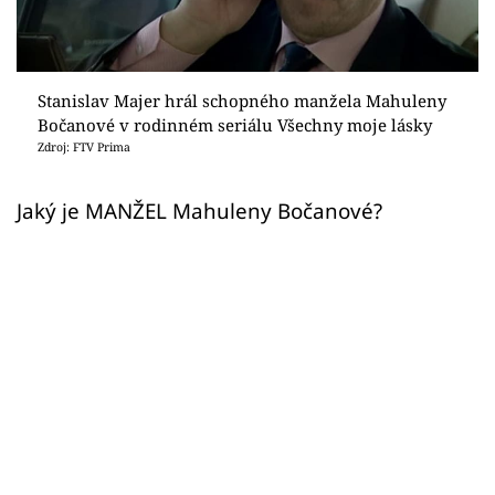
Sex a vztahy
Videa
Stanislav Majer hrál schopného manžela Mahuleny
Sledujte prima+
Bočanové v rodinném seriálu Všechny moje lásky
Zdroj: FTV Prima
Přihlášení
Jaký je MANŽEL Mahuleny Bočanové?
Sledujte nás