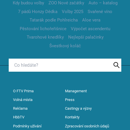
Kdy budou volby
ZOO Nové začátky
Auto – katalog
7 pádů Honzy Dědka
Volby 2025
Svařené víno
Tatarák podle Pohlreicha
Aloe vera
Pěstování lichořeřišnice
Výpočet ascendentu
Tvarohové knedlíky
Nejlepší palačinky
Švestkový koláč
O FTV Prima
Management
Volná místa
Press
Reklama
Castingy a výzvy
HbbTV
Kontakty
Podmínky užívání
Zpracování osobních údajů