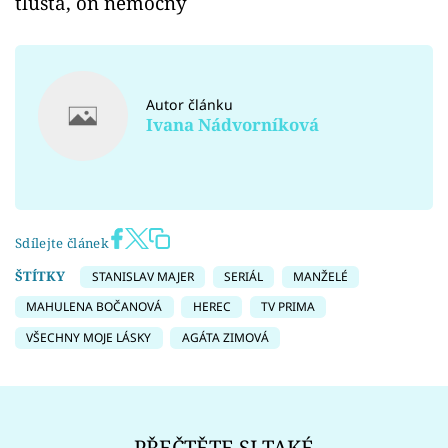
tlustá, on nemocný
Autor článku
Ivana Nádvorníková
Sdílejte článek
ŠTÍTKY
STANISLAV MAJER
SERIÁL
MANŽELÉ
MAHULENA BOČANOVÁ
HEREC
TV PRIMA
VŠECHNY MOJE LÁSKY
AGÁTA ZIMOVÁ
PŘEČTĚTE SI TAKÉ