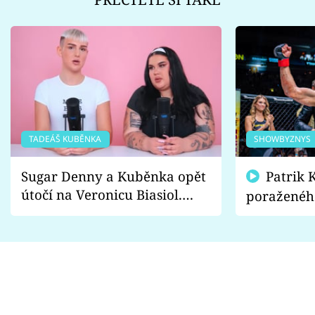
TADEÁŠ KUBĚNKA
SHOWBYZNYS
Sugar Denny a Kuběnka opět
Patrik Kincl se zastal
útočí na Veronicu Biasiol.
poraženéh
Proč je podle nich falešná a
fanoušci n
lže o své nevěře?