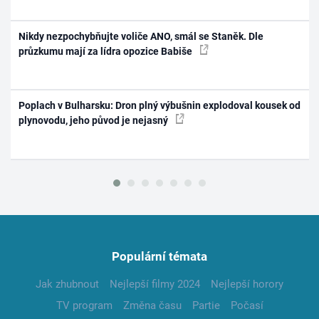
Nikdy nezpochybňujte voliče ANO, smál se Staněk. Dle
průzkumu mají za lídra opozice Babiše
Poplach v Bulharsku: Dron plný výbušnin explodoval kousek od
plynovodu, jeho původ je nejasný
Populární témata
Jak zhubnout
Nejlepší filmy 2024
Nejlepší horory
TV program
Změna času
Partie
Počasí