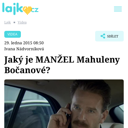
Lajk
■
Videa
Trendy:
KARLOS VÉMOLA
ONLYFANS
VIDEA
SDÍLET
SHOPAHOLICADEL
CLASH OF THE STARS
29. ledna 2015 08:50
Ivana Nádvorníková
Jaký je MANŽEL Mahuleny
Bočanové?
Témata
Showbyznys
Youtubeři
Virály