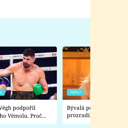
S
VIRÁLY
Bývalá pornoherečka
prozradila, co ji šokova
ho Vémolu. Proč
natáčení Euforie. Vážně
ji zápasit s ním než