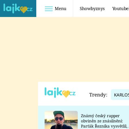
Menu
Showbyznys
Youtube
Youtuberky
Youtubeři
SHOPAHOLICADEL
FATTYPILLOW
ANNA ŠULC
FREESCOOT
SUGAR DENNY
ADAM KAJUMI
LADUŠKA
TADEÁŠ KUBĚNKA
DOMINIKA
DATEL
Trendy:
KARLO
MYSLIVCOVÁ
Známý český rapper
obviněn ze znásilnění:
Parťák Řezníka vysvětlil, 