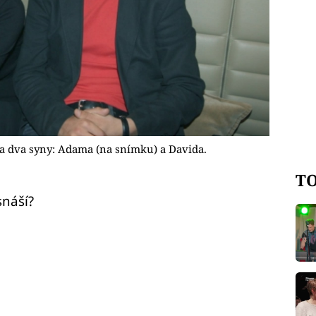
a dva syny: Adama (na snímku) a Davida.
TO
snáší?