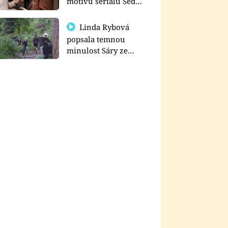
motivu seriálu Sedm
schodů k moci
Linda Rybová
popsala temnou
minulost Sáry ze
seriálu Zákony vlka