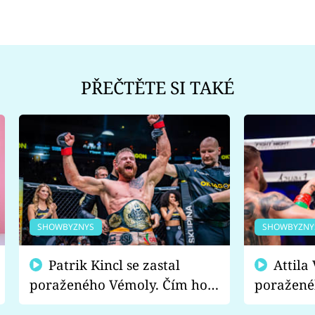
PŘEČTĚTE SI TAKÉ
SHOWBYZNYS
SHOWBYZNY
Patrik Kincl se zastal
Attila Végh podpořil
poraženého Vémoly. Čím ho
poražené
fanoušci naštvali?
chce radě