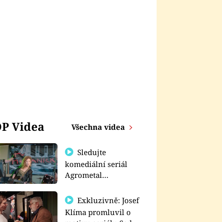
P Videa
Všechna videa
Sledujte
komediální seriál
Agrometal
exkluzivně na
prima+
Exkluzivně: Josef
Klíma promluvil o