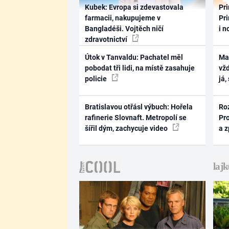
Kubek: Evropa si zdevastovala
Pri
farmacii, nakupujeme v
Pri
Bangladéši. Vojtěch ničí
i n
zdravotnictví
Útok v Tanvaldu: Pachatel měl
Ma
pobodat tři lidi, na místě zasahuje
vž
policie
já,
Bratislavou otřásl výbuch: Hořela
Ro
rafinerie Slovnaft. Metropolí se
Pr
šířil dým, zachycuje video
a 