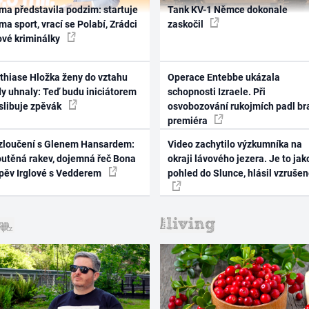
ma představila podzim: startuje
Tank KV-1 Němce dokonale
ma sport, vrací se Polabí, Zrádci
zaskočil
ové kriminálky
thiase Hložka ženy do vztahu
Operace Entebbe ukázala
dy uhnaly: Teď budu iniciátorem
schopnosti Izraele. Při
 slibuje zpěvák
osvobozování rukojmích padl br
premiéra
zloučení s Glenem Hansardem:
Video zachytilo výzkumníka na
outěná rakev, dojemná řeč Bona
okraji lávového jezera. Je to jak
zpěv Irglové s Vedderem
pohled do Slunce, hlásil vzruše