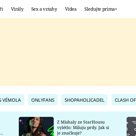
ři
Virály
Sex a vztahy
Videa
Sledujte prima+
Showbyznys
Extrém
VIRÁLY
KURIOZITY
VIDEA
KVÍZY
S VÉMOLA
ONLYFANS
SHOPAHOLICADEL
CLASH OF
Z Mishaly ze StarHousu
vylétlo: Miluju prdy. Jak si
co
je značkuje?