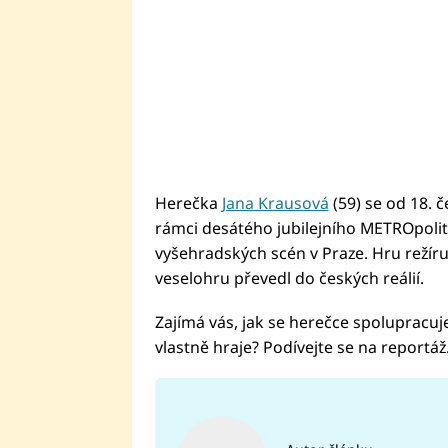
Herečka
Jana Krausová
(59) se od 18. 
rámci desátého jubilejního METROpolit
vyšehradských scén v Praze. Hru režíruj
veselohru převedl do českých reálií.
Zajímá vás, jak se herečce spolupracu
vlastně hraje? Podívejte se na reportáž