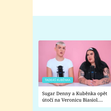
TADEÁŠ KUBĚNKA
Sugar Denny a Kuběnka opět
útočí na Veronicu Biasiol.
Proč je podle nich falešná a