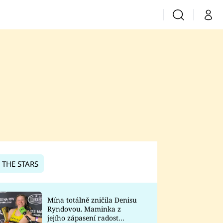
Vyhledávání
Můj 
Prima+
CNN Prima News
Prima Fresh
Prima Living
Prima Zoom
 THE STARS
Prima Lajk
Mína totálně zničila Denisu
Ryndovou. Maminka z
Sledujte nás
jejího zápasení radost