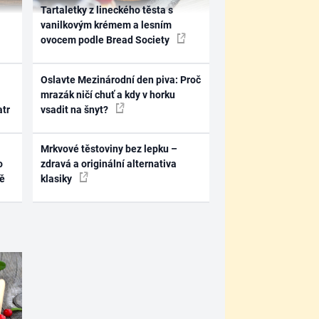
Tartaletky z lineckého těsta s
vanilkovým krémem a lesním
ovocem podle Bread Society
Oslavte Mezinárodní den piva: Proč
mrazák ničí chuť a kdy v horku
atr
vsadit na šnyt?
Mrkvové těstoviny bez lepku –
o
zdravá a originální alternativa
ně
klasiky