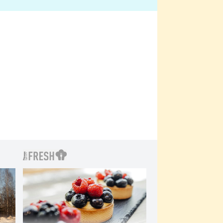
bylo drsnější než hanba
 Kinclem?
filmy?