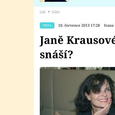
se v Plzni stalo
Lajk
■
Videa
10. července 2013 17:28
Ivana
VIDEA
Janě Krausové 
snáší?