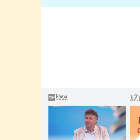
lže o své nevěře?