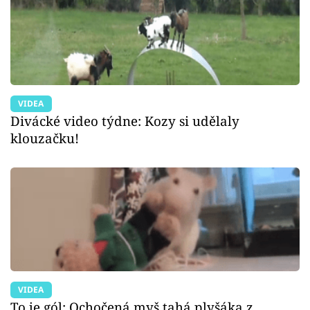
VIDEA
Divácké video týdne: Kozy si udělaly
klouzačku!
VIDEA
To je gól: Ochočená myš tahá plyšáka z