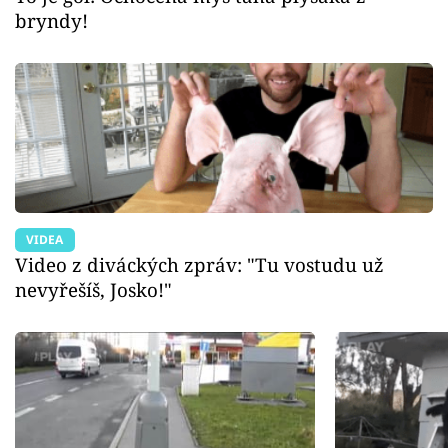
bryndy!
VIDEA
Video z diváckých zpráv: "Tu vostudu už
nevyřešíš, Josko!"