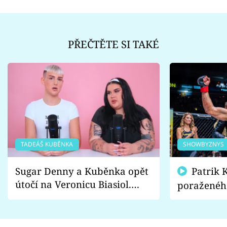
PŘEČTĚTE SI TAKÉ
TADEÁŠ KUBĚNKA
SHOWBYZNYS
Sugar Denny a Kuběnka opět
Patrik Kincl se zastal
útočí na Veronicu Biasiol.
poraženéh
Proč je podle nich falešná a
fanoušci n
lže o své nevěře?