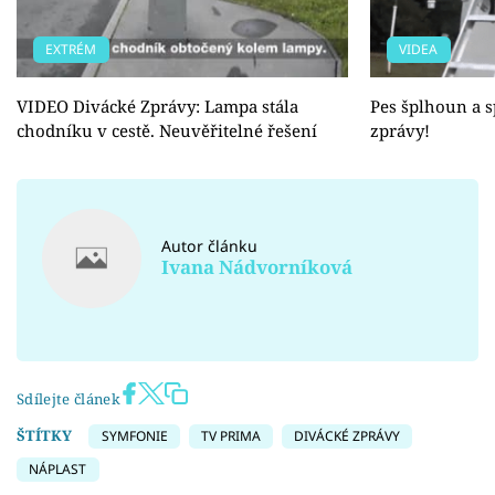
EXTRÉM
VIDEA
VIDEO Divácké Zprávy: Lampa stála
Pes šplhoun a sp
chodníku v cestě. Neuvěřitelné řešení
zprávy!
Autor článku
Ivana Nádvorníková
Sdílejte článek
ŠTÍTKY
SYMFONIE
TV PRIMA
DIVÁCKÉ ZPRÁVY
NÁPLAST