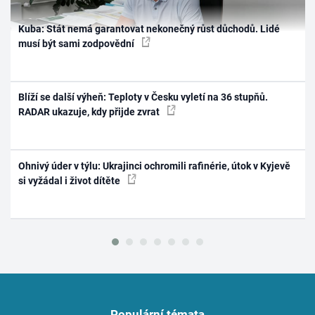
Kuba: Stát nemá garantovat nekonečný růst důchodů. Lidé
musí být sami zodpovědní
Blíží se další výheň: Teploty v Česku vyletí na 36 stupňů.
RADAR ukazuje, kdy přijde zvrat
Ohnivý úder v týlu: Ukrajinci ochromili rafinérie, útok v Kyjevě
si vyžádal i život dítěte
Populární témata