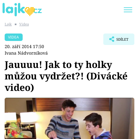
Lajk
■
Videa
Trendy:
KARLOS VÉMOLA
ONLYFANS
VIDEA
SDÍLET
SHOPAHOLICADEL
CLASH OF THE STARS
20. září 2014 17:50
Ivana Nádvorníková
Jauuuu! Jak to ty holky
můžou vydržet?! (Divácké
Témata
video)
Showbyznys
Youtubeři
Virály