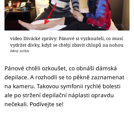
Sex a vztahy
Videa
Sledujte prima+
video Divácké zprávy: Pánové si vyzkoušeli, co musí
vydržet dívky, když se chtějí zbavit chlupů na nohou
Přihlášení
Zdroj: archiv
Pánové chtěli ozkoušet, co obnáší dámská
Sledujte nás
depilace. A rozhodli se to pěkně zaznamenat
na kameru. Takovou symfonii rychlé bolesti
ale po stržení depilační náplasti opravdu
nečekali. Podívejte se!