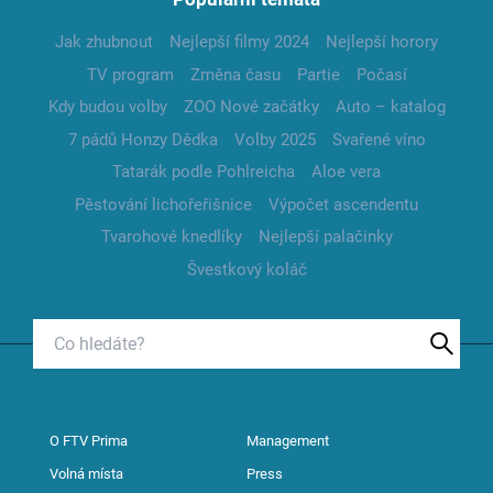
Jak zhubnout
Nejlepší filmy 2024
Nejlepší horory
TV program
Změna času
Partie
Počasí
Kdy budou volby
ZOO Nové začátky
Auto – katalog
7 pádů Honzy Dědka
Volby 2025
Svařené víno
Tatarák podle Pohlreicha
Aloe vera
Pěstování lichořeřišnice
Výpočet ascendentu
Tvarohové knedlíky
Nejlepší palačinky
Švestkový koláč
O FTV Prima
Management
Volná místa
Press