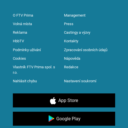
O FTV Prima
Management
Volná místa
Press
Reklama
Castingy a výzvy
HbbTV
Kontakty
Podmínky užívání
Zpracování osobních údajů
Cookies
Nápověda
Vlastník FTV Prima spol. s
Redakce
r.o.
Nahlásit chybu
Nastavení soukromí
App Store
Google Play