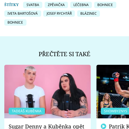
ŠTÍTKY
SVATBA
ZPĚVAČKA
LÉČEBNA
BOHNICE
IVETA BARTOŠOVÁ
JOSEF RYCHTÁŘ
BLÁZINEC
BOHNICE
PŘEČTĚTE SI TAKÉ
TADEÁŠ KUBĚNKA
SHOWBYZNYS
Sugar Denny a Kuběnka opět
Patrik Kincl se zastal