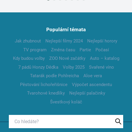
Populární témata
Jak zhubnout
Nejlepší filmy 2024
Nejlepší horory
TV program
Změna času
Partie
Počasí
Kdy budou volby
ZOO Nové začátky
Auto – katalog
7 pádů Honzy Dědka
Volby 2025
Svařené víno
Tatarák podle Pohlreicha
Aloe vera
Pěstování lichořeřišnice
Výpočet ascendentu
Tvarohové knedlíky
Nejlepší palačinky
Švestkový koláč