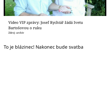
Sex a vztahy
Videa
Video VIP zprávy: Josef Rychtář žádá Ivetu
Sledujte prima+
Bartošovou o ruku
Zdroj: archiv
Přihlášení
To je blázinec! Nakonec bude svatba
Sledujte nás