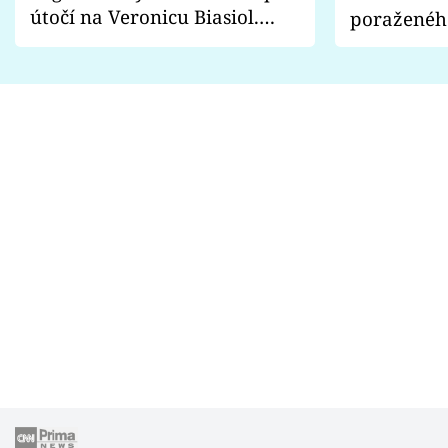
útočí na Veronicu Biasiol.
poraženéh
Proč je podle nich falešná a
fanoušci n
lže o své nevěře?