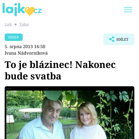
Lajk
■
Videa
Trendy:
KARLOS VÉMOLA
ONLYFANS
VIDEA
SDÍLET
SHOPAHOLICADEL
CLASH OF THE STARS
5. srpna 2013 16:50
Ivana Nádvorníková
To je blázinec! Nakonec
bude svatba
Témata
Showbyznys
Youtubeři
Virály