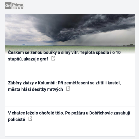
Českem se ženou bouřky a silný vítr. Teplota spadla i o 10
stupňů, ukazuje graf
Záběry zkázy v Kolumbii: Při zemětřesení se zřítil i kostel,
města hlásí desítky mrtvých
V chatce leželo ohořelé tělo. Po požáru u Dobřichovic zasahují
policisté