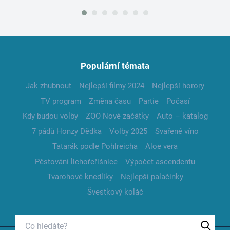
Populární témata
Jak zhubnout
Nejlepší filmy 2024
Nejlepší horory
TV program
Změna času
Partie
Počasí
Kdy budou volby
ZOO Nové začátky
Auto – katalog
7 pádů Honzy Dědka
Volby 2025
Svařené víno
Tatarák podle Pohlreicha
Aloe vera
Pěstování lichořeřišnice
Výpočet ascendentu
Tvarohové knedlíky
Nejlepší palačinky
Švestkový koláč