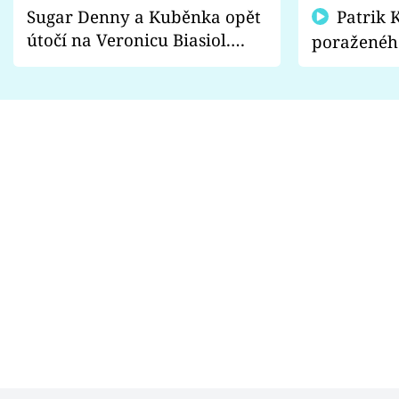
Sugar Denny a Kuběnka opět
Patrik Kincl se zastal
útočí na Veronicu Biasiol.
poraženéh
Proč je podle nich falešná a
fanoušci n
lže o své nevěře?