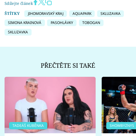
Sdílejte článek
ŠTÍTKY
JIHOMORAVSKÝ KRAJ
AQUAPARK
SKLUZAVKA
SIMONA KRAINOVÁ
PASOHLÁVKY
TOBOGAN
SKLUZAVKA
PŘEČTĚTE SI TAKÉ
TADEÁŠ KUBĚNKA
SHOWBYZNYS