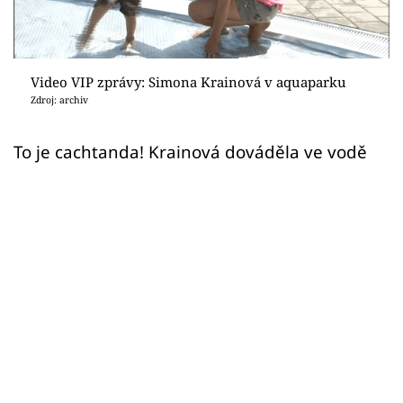
Sex a vztahy
Videa
Video VIP zprávy: Simona Krainová v aquaparku
Sledujte prima+
Zdroj: archiv
Přihlášení
To je cachtanda! Krainová dováděla ve vodě
Sledujte nás