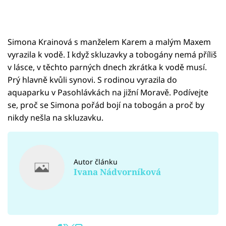
Simona Krainová s manželem Karem a malým Maxem
vyrazila k vodě. I když skluzavky a tobogány nemá příliš
v lásce, v těchto parných dnech zkrátka k vodě musí.
Prý hlavně kvůli synovi. S rodinou vyrazila do
aquaparku v Pasohlávkách na jižní Moravě. Podívejte
se, proč se Simona pořád bojí na tobogán a proč by
nikdy nešla na skluzavku.
Autor článku
Ivana Nádvorníková