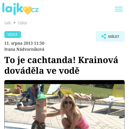
Lajk
■
Videa
Trendy:
KARLOS VÉMOLA
ONLYFANS
VIDEA
SDÍLET
SHOPAHOLICADEL
CLASH OF THE STARS
11. srpna 2013 11:50
Ivana Nádvorníková
To je cachtanda! Krainová
dováděla ve vodě
Témata
Showbyznys
Youtubeři
Virály