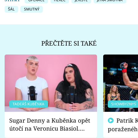
ŠÁL
SMUTNÝ
PŘEČTĚTE SI TAKÉ
TADEÁŠ KUBĚNKA
SHOWBYZNYS
Sugar Denny a Kuběnka opět
Patrik Kincl se zastal
útočí na Veronicu Biasiol.
poraženéh
Proč je podle nich falešná a
fanoušci n