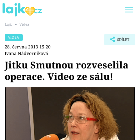
Lajk
■
Videa
Trendy:
KARLOS VÉMOLA
ONLYFANS
VIDEA
SDÍLET
SHOPAHOLICADEL
CLASH OF THE STARS
28. června 2013 15:20
Ivana Nádvorníková
Jitku Smutnou rozveselila
operace. Video ze sálu!
Témata
Showbyznys
Youtubeři
Virály