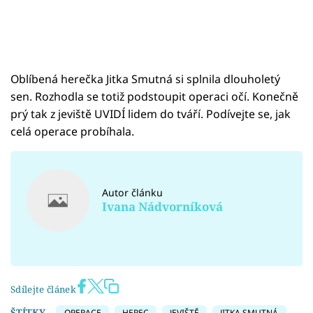
Oblíbená herečka Jitka Smutná si splnila dlouholetý
sen. Rozhodla se totiž podstoupit operaci očí. Konečně
prý tak z jeviště UVIDÍ lidem do tváří. Podívejte se, jak
celá operace probíhala.
Autor článku
Ivana Nádvorníková
Sdílejte článek
ŠTÍTKY
OPERACE
HEREC
JEVIŠTĚ
JITKA SMUTNÁ