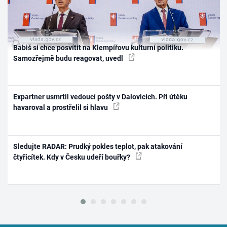
Babiš si chce posvítit na Klempířovu kulturní politiku.
Samozřejmě budu reagovat, uvedl
Expartner usmrtil vedoucí pošty v Dalovicích. Při útěku
havaroval a prostřelil si hlavu
Sledujte RADAR: Prudký pokles teplot, pak atakování
čtyřicítek. Kdy v Česku udeří bouřky?