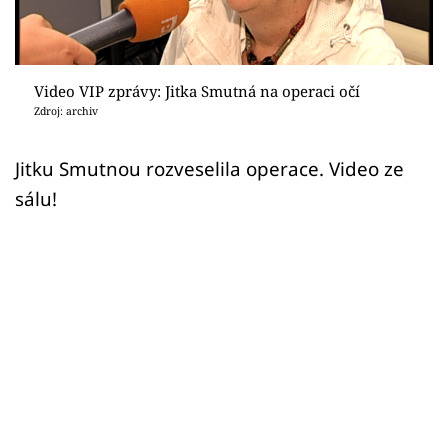
Sex a vztahy
Videa
Video VIP zprávy: Jitka Smutná na operaci očí
Sledujte prima+
Zdroj: archiv
Přihlášení
Jitku Smutnou rozveselila operace. Video ze
sálu!
Sledujte nás