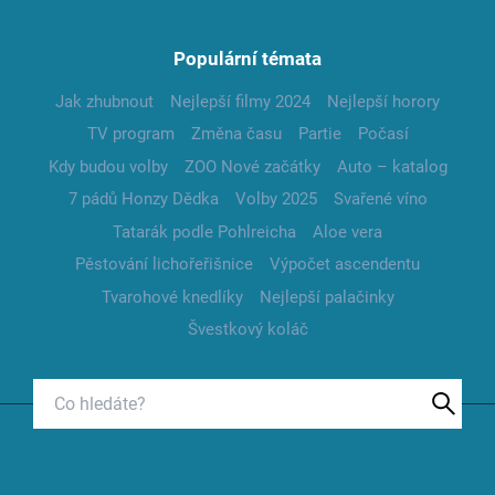
Populární témata
Jak zhubnout
Nejlepší filmy 2024
Nejlepší horory
TV program
Změna času
Partie
Počasí
Kdy budou volby
ZOO Nové začátky
Auto – katalog
7 pádů Honzy Dědka
Volby 2025
Svařené víno
Tatarák podle Pohlreicha
Aloe vera
Pěstování lichořeřišnice
Výpočet ascendentu
Tvarohové knedlíky
Nejlepší palačinky
Švestkový koláč