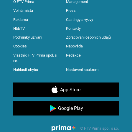
O FTV Prima
Management
Volná místa
Press
Reklama
Castingy a výzvy
HbbTV
Kontakty
Podmínky užívání
Zpracování osobních údajů
Cookies
Nápověda
Vlastník FTV Prima spol. s
Redakce
r.o.
Nahlásit chybu
Nastavení soukromí
App Store
Google Play
© FTV Prima spol. s r.o.