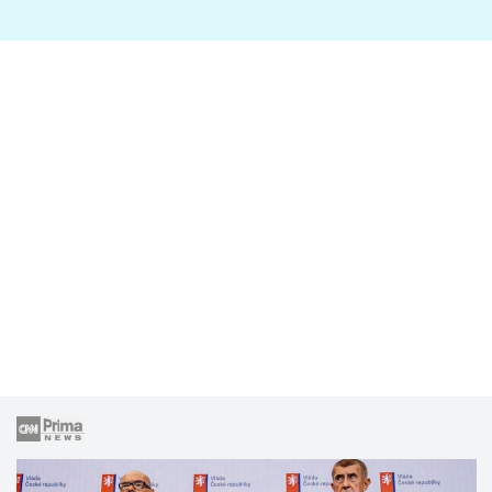
lže o své nevěře?