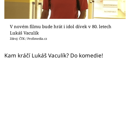
Sex a vztahy
Videa
V novém filmu bude hrát i idol dívek v 80. letech
Sledujte prima+
Lukáš Vaculík
Zdroj: ČTK / Profimedia.cz
Přihlášení
Kam kráčí Lukáš Vaculík? Do komedie!
Sledujte nás