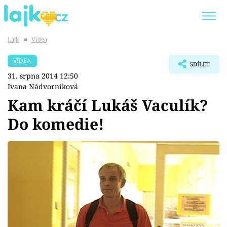
Lajk
■
Videa
Trendy:
KARLOS VÉMOLA
ONLYFANS
VIDEA
SDÍLET
SHOPAHOLICADEL
CLASH OF THE STARS
31. srpna 2014 12:50
Ivana Nádvorníková
Kam kráčí Lukáš Vaculík?
Do komedie!
Témata
Showbyznys
Youtubeři
Virály