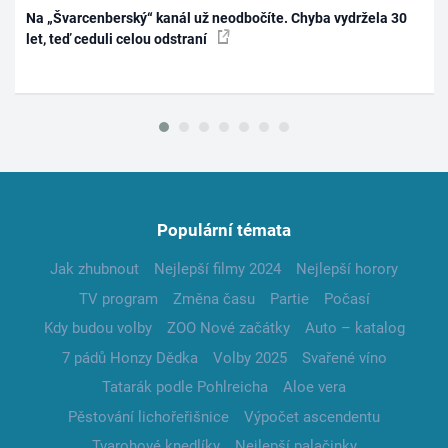
Na „Švarcenberský“ kanál už neodbočíte. Chyba vydržela 30
let, teď ceduli celou odstraní
Populární témata
Jak zhubnout
Nejlepší filmy 2024
Nejlepší horory
TV program
Změna času
Partie
Počasí
Kdy budou volby
ZOO Nové začátky
Auto – katalog
7 pádů Honzy Dědka
Volby 2025
Svařené víno
Tatarák podle Pohlreicha
Aloe vera
Pěstování lichořeřišnice
Výpočet ascendentu
Tvarohové knedlíky
Nejlepší palačinky