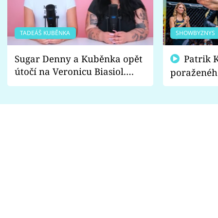
TADEÁŠ KUBĚNKA
SHOWBYZNYS
Sugar Denny a Kuběnka opět
Patrik Kincl se zastal
útočí na Veronicu Biasiol.
poraženéh
Proč je podle nich falešná a
fanoušci n
lže o své nevěře?