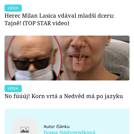
VIDEA
Herec Milan Lasica vdával mladší dceru:
Tajně! (TOP STAR video)
VIDEA
No fúúúj! Korn vrtá a Nedvěd má po jazyku
Autor článku
Ivana Nádvorníková