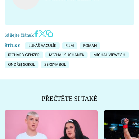
Sdílejte článek
ŠTÍTKY
LUKÁŠ VACULÍK
FILM
ROMÁN
RICHARD GENZER
MICHAL SUCHÁNEK
MICHAL VIEWEGH
ONDŘEJ SOKOL
SEXSYMBOL
PŘEČTĚTE SI TAKÉ