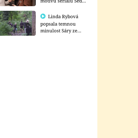
motivu seriálu Sedm
schodů k moci
Linda Rybová
popsala temnou
minulost Sáry ze
seriálu Zákony vlka