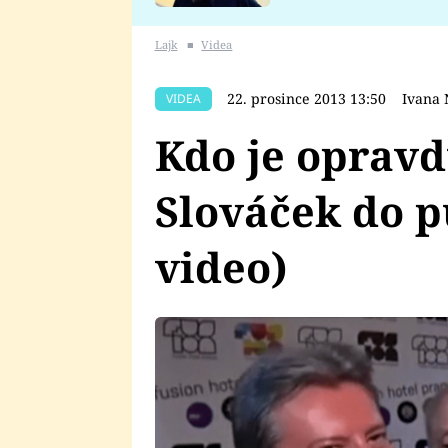
se v Plzni stalo
Lajk
■
Videa
22. prosince 2013 13:50
Ivana
VIDEA
Kdo je opravdu
Slováček do 
video)