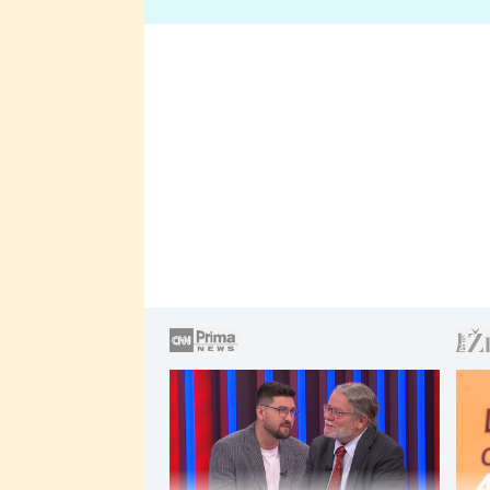
lže o své nevěře?