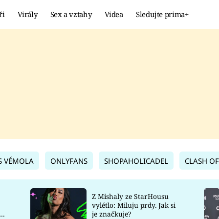
ři
Virály
Sex a vztahy
Videa
Sledujte prima+
Showbyznys
Extrém
VIRÁLY
KURIOZITY
VIDEA
KVÍZY
S VÉMOLA
ONLYFANS
SHOPAHOLICADEL
CLASH OF
Z Mishaly ze StarHousu
vylétlo: Miluju prdy. Jak si
co
je značkuje?