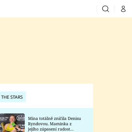
Vyhledávání
Můj 
Prima+
CNN Prima News
Prima Fresh
Prima Living
Prima Zoom
 THE STARS
Prima Lajk
Mína totálně zničila Denisu
Ryndovou. Maminka z
Sledujte nás
jejího zápasení radost