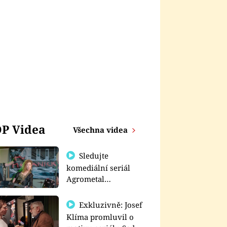
P Videa
Všechna videa
Sledujte
komediální seriál
Agrometal
exkluzivně na
prima+
Exkluzivně: Josef
Klíma promluvil o