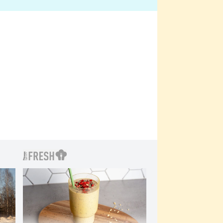
bylo drsnější než hanba
 Kinclem?
filmy?