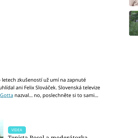
o letech zkušeností už umí na zapnuté
lídal ani Felix Slováček. Slovenská televize
 Gotta
nazval... no, poslechněte si to sami...
VIDEA
Tenista Rosol a moderátorka