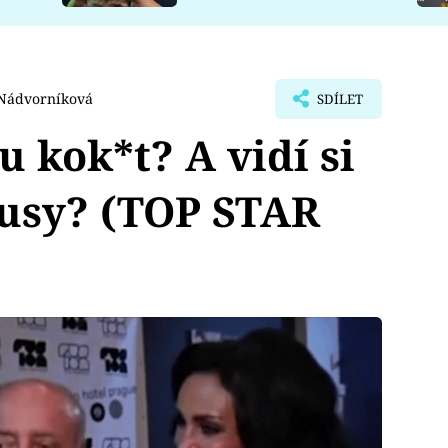
 Nádvorníková
SDÍLET
 kok*t? A vidí si
pusy? (TOP STAR