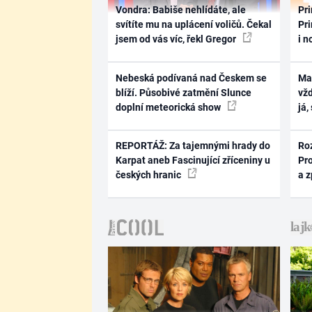
Vondra: Babiše nehlídáte, ale
Pri
svítíte mu na uplácení voličů. Čekal
Pri
jsem od vás víc, řekl Gregor
i n
Nebeská podívaná nad Českem se
Ma
blíží. Působivé zatmění Slunce
vž
doplní meteorická show
já,
REPORTÁŽ: Za tajemnými hrady do
Ro
Karpat aneb Fascinující zříceniny u
Pr
českých hranic
a 