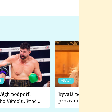
S
VIRÁLY
Bývalá pornoherečka
prozradila, co ji šokova
ho Vémolu. Proč
natáčení Euforie. Vážně
ji zápasit s ním než