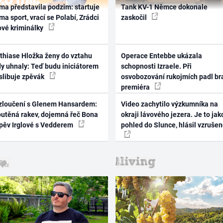
ma představila podzim: startuje
Tank KV-1 Němce dokonale
ma sport, vrací se Polabí, Zrádci
zaskočil
ové kriminálky
thiase Hložka ženy do vztahu
Operace Entebbe ukázala
dy uhnaly: Teď budu iniciátorem
schopnosti Izraele. Při
 slibuje zpěvák
osvobozování rukojmích padl br
premiéra
zloučení s Glenem Hansardem:
Video zachytilo výzkumníka na
outěná rakev, dojemná řeč Bona
okraji lávového jezera. Je to jak
zpěv Irglové s Vedderem
pohled do Slunce, hlásil vzruše