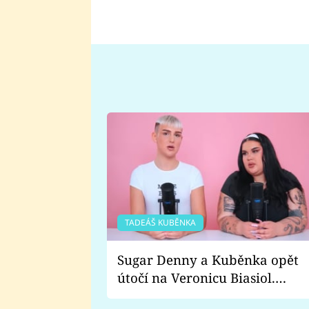
TADEÁŠ KUBĚNKA
Sugar Denny a Kuběnka opět
útočí na Veronicu Biasiol.
Proč je podle nich falešná a