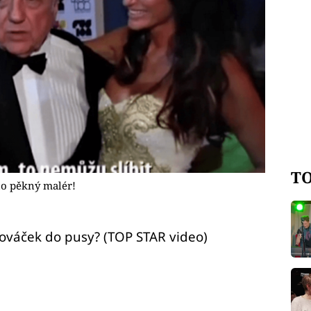
TO
oho pěkný malér!
Slováček do pusy? (TOP STAR video)