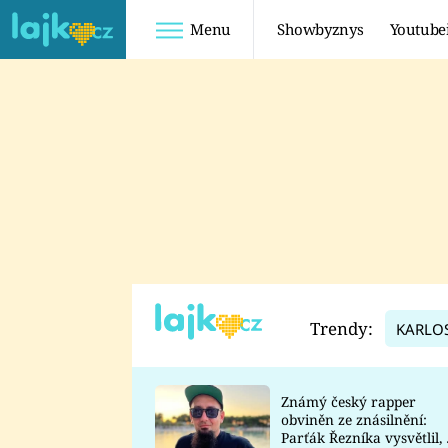
Menu
Showbyznys
Youtube
Youtuberky
Youtubeři
SHOPAHOLICADEL
FATTYPILLOW
ANNA ŠULC
FREESCOOT
SUGAR DENNY
ADAM KAJUMI
LADUŠKA
TADEÁŠ KUBĚNKA
DOMINIKA
DATEL
Trendy:
KARLO
MYSLIVCOVÁ
Známý český rapper
obviněn ze znásilnění:
Parťák Řezníka vysvětlil, 