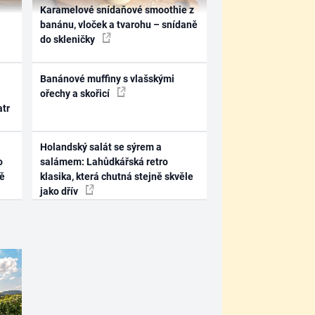
Karamelové snídaňové smoothie z
banánu, vloček a tvarohu – snídaně
do skleničky
Banánové muffiny s vlašskými
ořechy a skořicí
atr
Holandský salát se sýrem a
o
salámem: Lahůdkářská retro
ně
klasika, která chutná stejně skvěle
jako dřív