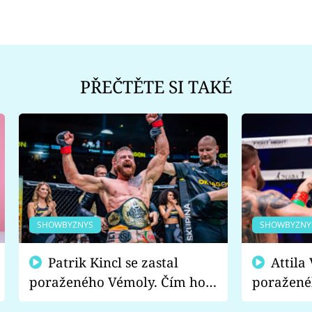
PŘEČTĚTE SI TAKÉ
SHOWBYZNYS
SHOWBYZNY
Patrik Kincl se zastal
Attila Végh podpořil
poraženého Vémoly. Čím ho
poražené
fanoušci naštvali?
chce radě