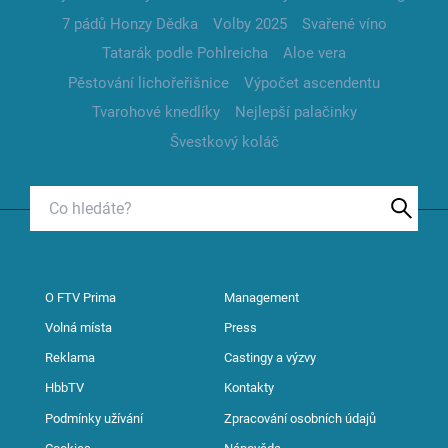
7 pádů Honzy Dědka
Volby 2025
Svařené víno
Tatarák podle Pohlreicha
Aloe vera
Pěstování lichořeřišnice
Výpočet ascendentu
Tvarohové knedlíky
Nejlepší palačinky
Švestkový koláč
O FTV Prima
Management
Volná místa
Press
Reklama
Castingy a výzvy
HbbTV
Kontakty
Podmínky užívání
Zpracování osobních údajů