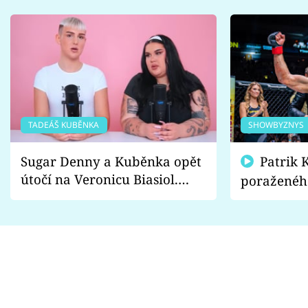
TADEÁŠ KUBĚNKA
SHOWBYZNYS
Sugar Denny a Kuběnka opět
Patrik Kincl se zastal
útočí na Veronicu Biasiol.
poraženéh
Proč je podle nich falešná a
fanoušci n
lže o své nevěře?