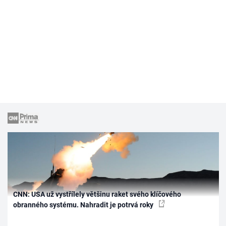
CNN: USA už vystřílely většinu raket svého klíčového
obranného systému. Nahradit je potrvá roky