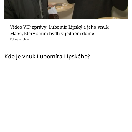
Sex a vztahy
Videa
Video VIP zprávy: Lubomír Lipský a jeho vnuk
Sledujte prima+
Matěj, který s ním bydlí v jednom domě
Zdroj: archiv
Přihlášení
Kdo je vnuk Lubomíra Lipského?
Sledujte nás