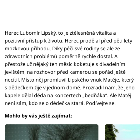
Herec Lubomír Lipský, to je ztělesněná vitalita a
pozitivní přístup k životu. Herec prodělal před pěti lety
mozkovou příhodu. Díky péči své rodiny se ale ze
zdravotních problémů poměrně rychle dostal. A
přestože už nějaký ten měsíc koketuje s divadelním
jevištěm, na rozhovor před kamerou se pořád ještě
necítil. Místo něj promluvil Lipského vnuk Matěje, který
s dědečkem žije v jednom domě. Prozradil nám, že jeho
kapele dělal děda na koncertech „bedňáka“. Ale Matěj
není sám, kdo se o dědečka stará. Podívejte se.
Mohlo by vás ještě zajímat: