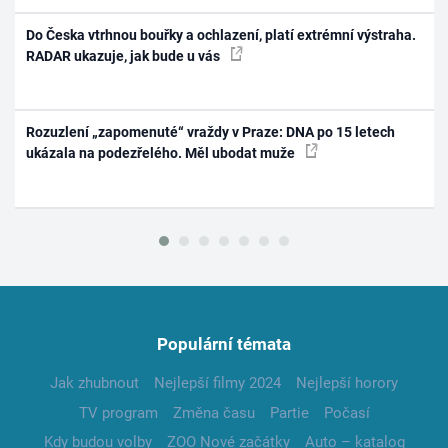
Do Česka vtrhnou bouřky a ochlazení, platí extrémní výstraha.
RADAR ukazuje, jak bude u vás
Rozuzlení „zapomenuté“ vraždy v Praze: DNA po 15 letech
ukázala na podezřelého. Měl ubodat muže
Populární témata
Jak zhubnout
Nejlepší filmy 2024
Nejlepší horory
TV program
Změna času
Partie
Počasí
Kdy budou volby
ZOO Nové začátky
Auto – katalog