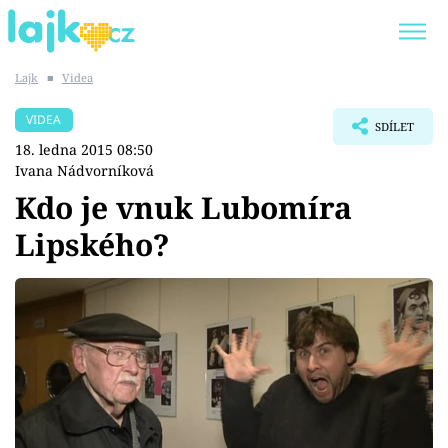
Lajk
■
Videa
Trendy:
KARLOS VÉMOLA
ONLYFANS
VIDEA
SDÍLET
SHOPAHOLICADEL
CLASH OF THE STARS
18. ledna 2015 08:50
Ivana Nádvorníková
Kdo je vnuk Lubomíra
Lipského?
Témata
Showbyznys
Youtubeři
Virály