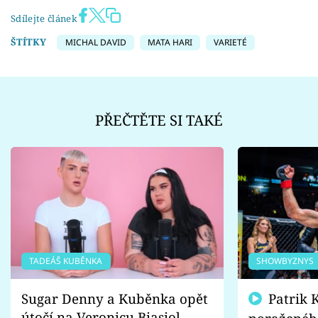
Sdílejte článek
ŠTÍTKY
MICHAL DAVID
MATA HARI
VARIETÉ
PŘEČTĚTE SI TAKÉ
TADEÁŠ KUBĚNKA
SHOWBYZNYS
Sugar Denny a Kuběnka opět
Patrik Kincl se zastal
útočí na Veronicu Biasiol.