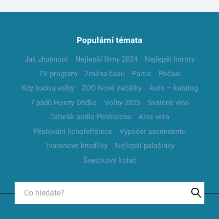
Populární témata
Jak zhubnout
Nejlepší filmy 2024
Nejlepší horory
TV program
Změna času
Partie
Počasí
Kdy budou volby
ZOO Nové začátky
Auto – katalog
7 pádů Honzy Dědka
Volby 2025
Svařené víno
Tatarák podle Pohlreicha
Aloe vera
Pěstování lichořeřišnice
Výpočet ascendentu
Tvarohové knedlíky
Nejlepší palačinky
Švestkový koláč