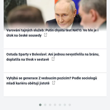
Varování tajných služeb: Putin chystá test NATO. Ve hře je i
útok na české sousedy
Ostuda Sparty v Boleslavi: Ani jednou nevystřelila na bránu,
doplatila na třesk v sestavě
Vyhýbá se generace Z vedoucím pozicím? Podle sociologů
mladí kariéru obětují jistotě