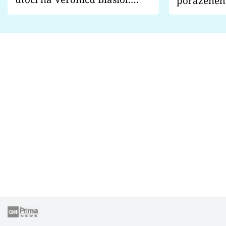
poraženéh
Proč je podle nich falešná a
fanoušci n
lže o své nevěře?