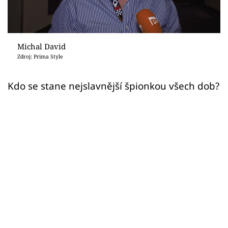
Sex a vztahy
Videa
Michal David
Sledujte prima+
Zdroj: Prima Style
Přihlášení
Kdo se stane nejslavnější špionkou všech dob?
Sledujte nás