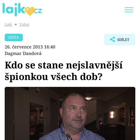
Lajk
■
Videa
Trendy:
KARLOS VÉMOLA
ONLYFANS
VIDEA
SDÍLET
SHOPAHOLICADEL
CLASH OF THE STARS
26. července 2013 16:40
Dagmar Dandová
Kdo se stane nejslavnější
špionkou všech dob?
Témata
Showbyznys
Youtubeři
Virály