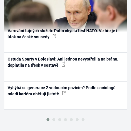
Varování tajných služeb: Putin chystá test NATO. Ve hře je i
útok na české sousedy
Ostuda Sparty v Boleslavi: Ani jednou nevystřelila na bránu,
doplatila na třesk v sestavě
Vyhýbá se generace Z vedoucím pozicím? Podle sociologů
mladí kariéru obětují jistotě