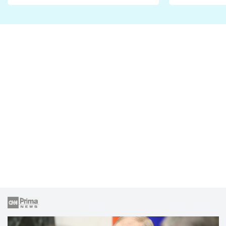
Proč je podle nich falešná a
fanoušci n
lže o své nevěře?