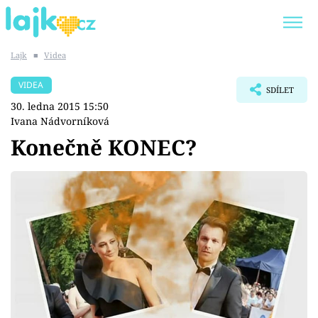
Lajk
■
Videa
Trendy:
KARLOS VÉMOLA
ONLYFANS
VIDEA
SDÍLET
SHOPAHOLICADEL
CLASH OF THE STARS
30. ledna 2015 15:50
Ivana Nádvorníková
Konečně KONEC?
Témata
Showbyznys
Youtubeři
Virály