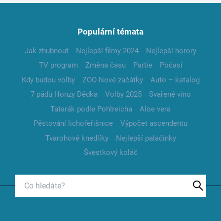
Populární témata
Jak zhubnout
Nejlepší filmy 2024
Nejlepší horory
TV program
Změna času
Partie
Počasí
Kdy budou volby
ZOO Nové začátky
Auto – katalog
7 pádů Honzy Dědka
Volby 2025
Svařené víno
Tatarák podle Pohlreicha
Aloe vera
Pěstování lichořeřišnice
Výpočet ascendentu
Tvarohové knedlíky
Nejlepší palačinky
Švestkový koláč