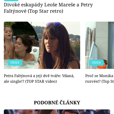
Divoké eskapády Leoše Mareše a Petry
Faltýnové (Top Star retro)
VIDEA
VIDEA
Petra Faltýnová a její dvě tváře: Vdaná,
Proč se Monika
ale single!? (TOP STAR video)
rozvést? (Top St
PODOBNÉ ČLÁNKY