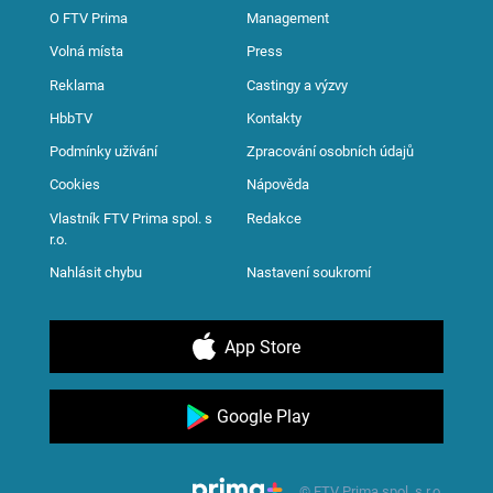
O FTV Prima
Management
Volná místa
Press
Reklama
Castingy a výzvy
HbbTV
Kontakty
Podmínky užívání
Zpracování osobních údajů
Cookies
Nápověda
Vlastník FTV Prima spol. s
Redakce
r.o.
Nahlásit chybu
Nastavení soukromí
App Store
Google Play
© FTV Prima spol. s r.o.