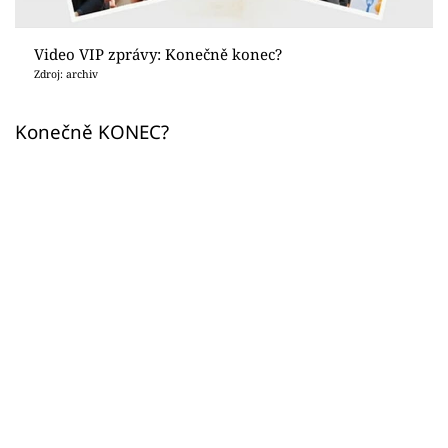
Sex a vztahy
Videa
Video VIP zprávy: Konečně konec?
Zdroj: archiv
Sledujte prima+
Konečně KONEC?
Přihlášení
Sledujte nás