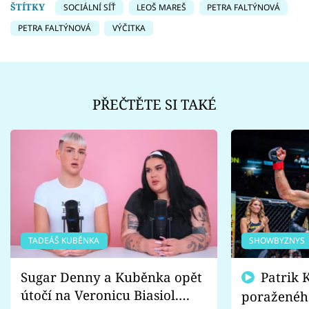
ŠTÍTKY
SOCIÁLNÍ SÍŤ
LEOŠ MAREŠ
PETRA FALTÝNOVÁ
PETRA FALTÝNOVÁ
VÝČITKA
PŘEČTĚTE SI TAKÉ
TADEÁŠ KUBĚNKA
SHOWBYZNYS
Sugar Denny a Kuběnka opět
Patrik Kincl se zastal
útočí na Veronicu Biasiol.
poraženéh