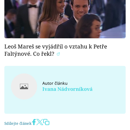
Leoš Mareš se vyjádřil o vztahu k Petře
Faltýnové. Co řekl?
Autor článku
Ivana Nádvorníková
Sdílejte článek