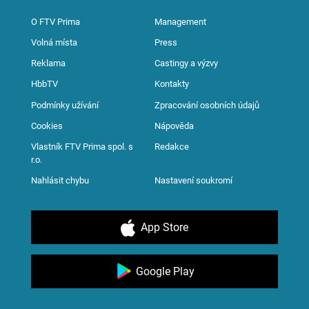
O FTV Prima
Management
Volná místa
Press
Reklama
Castingy a výzvy
HbbTV
Kontakty
Podmínky užívání
Zpracování osobních údajů
Cookies
Nápověda
Vlastník FTV Prima spol. s
Redakce
r.o.
Nahlásit chybu
Nastavení soukromí
App Store
Google Play