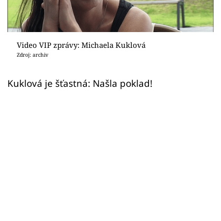
Sex a vztahy
Videa
Video VIP zprávy: Michaela Kuklová
Sledujte prima+
Zdroj: archiv
Přihlášení
Kuklová je šťastná: Našla poklad!
Sledujte nás