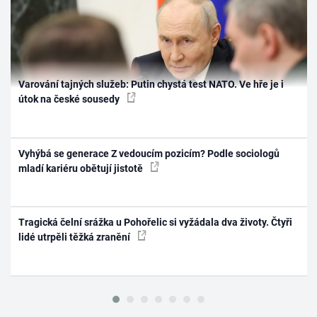
Varování tajných služeb: Putin chystá test NATO. Ve hře je i
útok na české sousedy
Vyhýbá se generace Z vedoucím pozicím? Podle sociologů
mladí kariéru obětují jistotě
Tragická čelní srážka u Pohořelic si vyžádala dva životy. Čtyři
lidé utrpěli těžká zranění