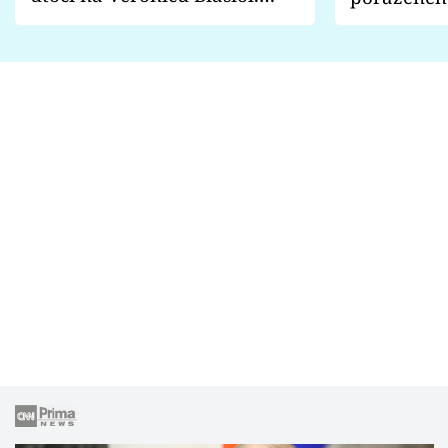
Proč je podle nich falešná a
fanoušci n
lže o své nevěře?