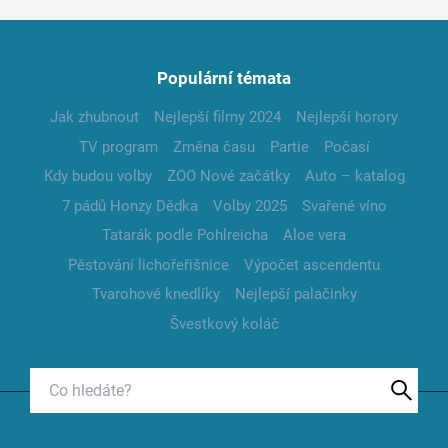
Populární témata
Jak zhubnout
Nejlepší filmy 2024
Nejlepší horory
TV program
Změna času
Partie
Počasí
Kdy budou volby
ZOO Nové začátky
Auto – katalog
7 pádů Honzy Dědka
Volby 2025
Svařené víno
Tatarák podle Pohlreicha
Aloe vera
Pěstování lichořeřišnice
Výpočet ascendentu
Tvarohové knedlíky
Nejlepší palačinky
Švestkový koláč