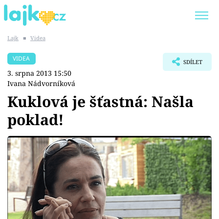
Lajk
■
Videa
Trendy:
KARLOS VÉMOLA
ONLYFANS
VIDEA
SDÍLET
SHOPAHOLICADEL
CLASH OF THE STARS
3. srpna 2013 15:50
Ivana Nádvorníková
Kuklová je šťastná: Našla
poklad!
Témata
Showbyznys
Youtubeři
Virály