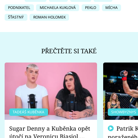
PODNIKATEL
MICHAELA KUKLOVÁ
PEKLO
MÍCHA
ŠŤASTNÝ
ROMAN HOLOMEK
PŘEČTĚTE SI TAKÉ
TADEÁŠ KUBĚNKA
SHOWBYZNYS
Sugar Denny a Kuběnka opět
Patrik Kincl se zastal
útočí na Veronicu Biasiol.
poraženéh