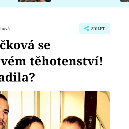
chová
SDÍLET
čková se
svém těhotenství!
adila?