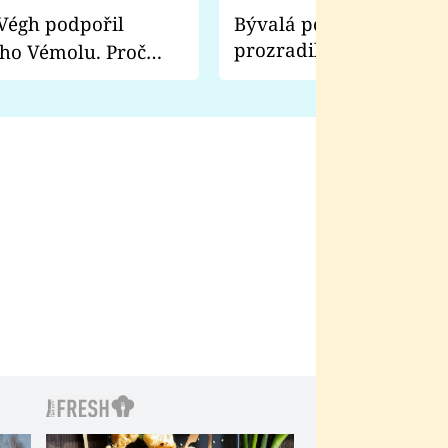
Bývalá pornoherečka
prozradila, co ji šokova
ho Vémolu. Proč
natáčení Euforie. Vážně
ji zápasit s ním než
bylo drsnější než hanba
 Kinclem?
filmy?