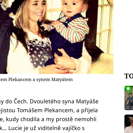
TO
šem Plekancem a synem Matyášem
 dny do Čech. Dvouletého syna Matyáše
istou Tomášem Plekancem, a přijela
se, kudy chodila a my prostě nemohli
.. Lucie je už viditelně vajíčko s