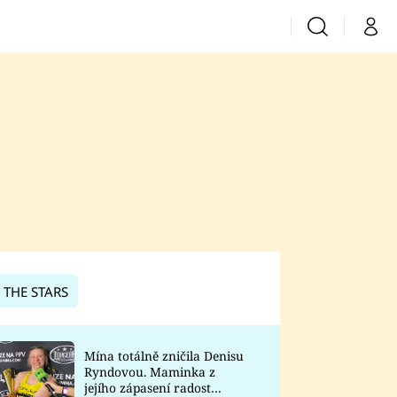
Vyhledávání
Můj 
Prima+
CNN Prima News
Prima Fresh
Prima Living
Prima Zoom
 THE STARS
Prima Lajk
Mína totálně zničila Denisu
Ryndovou. Maminka z
Sledujte nás
jejího zápasení radost