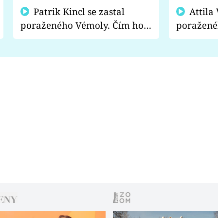
Patrik Kincl se zastal
Attila Végh podpořil
poraženého Vémoly. Čím ho
poražené
fanoušci naštvali?
chce radě
s vítězem