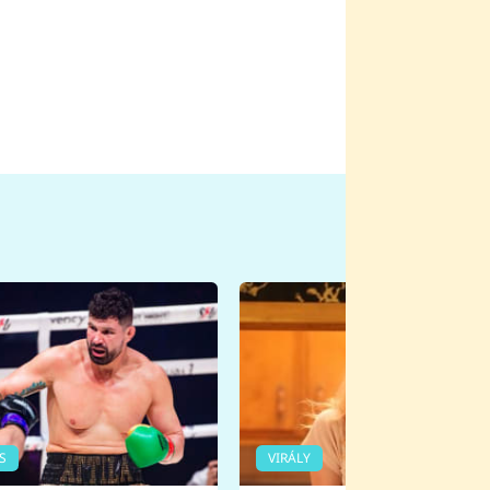
S
VIRÁLY