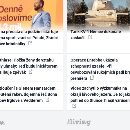
ma představila podzim: startuje
Tank KV-1 Němce dokonale
ma sport, vrací se Polabí, Zrádci
zaskočil
ové kriminálky
thiase Hložka ženy do vztahu
Operace Entebbe ukázala
dy uhnaly: Teď budu iniciátorem
schopnosti Izraele. Při
 slibuje zpěvák
osvobozování rukojmích padl br
premiéra
zloučení s Glenem Hansardem:
Video zachytilo výzkumníka na
outěná rakev, dojemná řeč Bona
okraji lávového jezera. Je to jak
zpěv Irglové s Vedderem
pohled do Slunce, hlásil vzruše