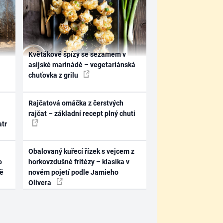
Květákové špízy se sezamem v
asijské marinádě – vegetariánská
chuťovka z grilu
Rajčatová omáčka z čerstvých
rajčat – základní recept plný chuti
atr
Obalovaný kuřecí řízek s vejcem z
o
horkovzdušné fritézy – klasika v
ně
novém pojetí podle Jamieho
Olivera