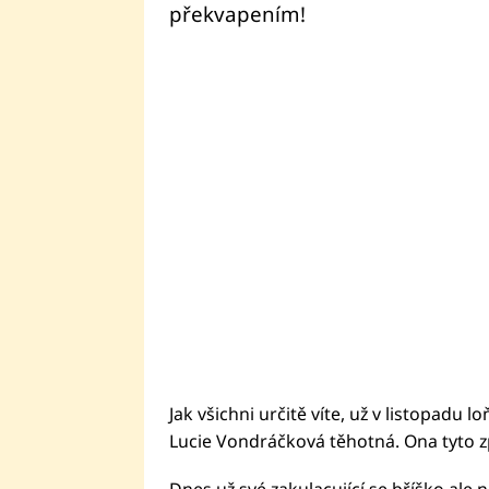
překvapením!
Jak všichni určitě víte, už v listopadu 
Lucie Vondráčková těhotná. Ona tyto zp
Dnes už své zakulacující se bříško ale