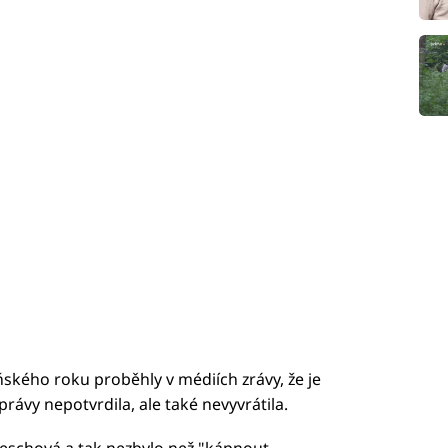
loňského roku proběhly v médiích zrávy, že je
rávy nepotvrdila, ale také nevyvrátila.
 neschová a tak nezbylo než "kápnout