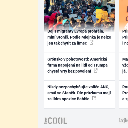
Boj s migranty Evropa prohrála,
Pri
míní Stoniš. Podle Mlejnka je nelze
Pri
jen tak chytit za límec
i n
Grónsko v pohotovosti: Americká
Ma
firma napojená na lidi od Trumpa
vž
chystá vrty bez povolení
já,
Nikdy nezpochybňujte voliče ANO,
Ro
smál se Staněk. Dle průzkumu mají
Pr
za lídra opozice Babiše
a 