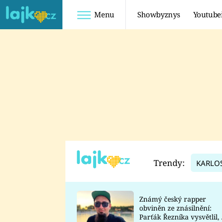
Menu
Showbyznys
Youtube
Youtuberky
Youtubeři
SHOPAHOLICADEL
FATTYPILLOW
ANNA ŠULC
FREESCOOT
SUGAR DENNY
ADAM KAJUMI
LADUŠKA
TADEÁŠ KUBĚNKA
DOMINIKA
DATEL
Trendy:
KARLO
MYSLIVCOVÁ
Známý český rapper
obviněn ze znásilnění:
Parťák Řezníka vysvětlil, 