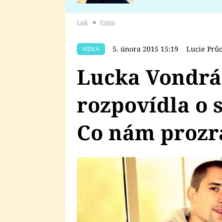
se v Plzni stalo
Lajk
■
Videa
5. února 2015 15:19
Lucie Prů
VIDEA
Lucka Vondrá
rozpovídla o 
Co nám prozr