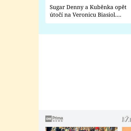
Sugar Denny a Kuběnka opět
útočí na Veronicu Biasiol.
Proč je podle nich falešná a
lže o své nevěře?