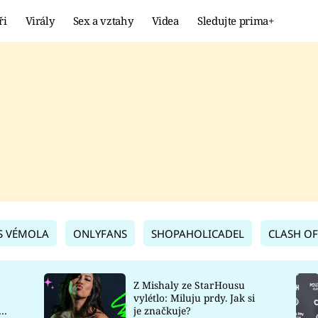
ři
Virály
Sex a vztahy
Videa
Sledujte prima+
Showbyznys
Extrém
VIRÁLY
KURIOZITY
VIDEA
KVÍZY
S VÉMOLA
ONLYFANS
SHOPAHOLICADEL
CLASH OF
Z Mishaly ze StarHousu
vylétlo: Miluju prdy. Jak si
co
je značkuje?