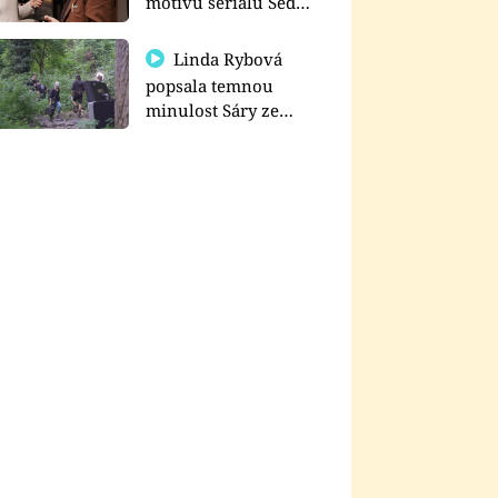
motivu seriálu Sedm
schodů k moci
Linda Rybová
popsala temnou
minulost Sáry ze
seriálu Zákony vlka