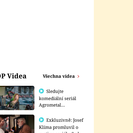
P Videa
Všechna videa
Sledujte
komediální seriál
Agrometal
exkluzivně na
prima+
Exkluzivně: Josef
Klíma promluvil o