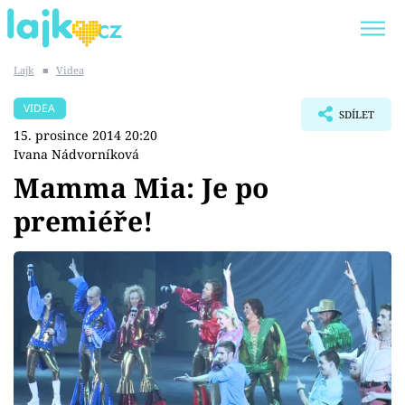
Lajk
■
Videa
Trendy:
KARLOS VÉMOLA
ONLYFANS
VIDEA
SDÍLET
SHOPAHOLICADEL
CLASH OF THE STARS
15. prosince 2014 20:20
Ivana Nádvorníková
Mamma Mia: Je po
premiéře!
Témata
Showbyznys
Youtubeři
Virály