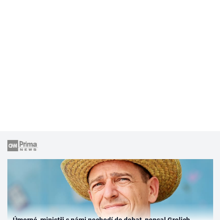
Úmorné, ministři s námi nechodí do debat, popsal Grolich