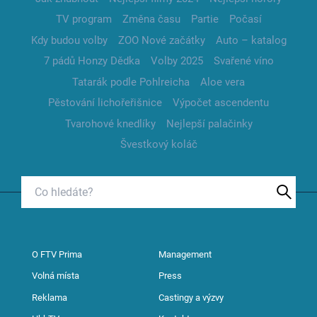
TV program
Změna času
Partie
Počasí
Kdy budou volby
ZOO Nové začátky
Auto – katalog
7 pádů Honzy Dědka
Volby 2025
Svařené víno
Tatarák podle Pohlreicha
Aloe vera
Pěstování lichořeřišnice
Výpočet ascendentu
Tvarohové knedlíky
Nejlepší palačinky
Švestkový koláč
O FTV Prima
Management
Volná místa
Press
Reklama
Castingy a výzvy