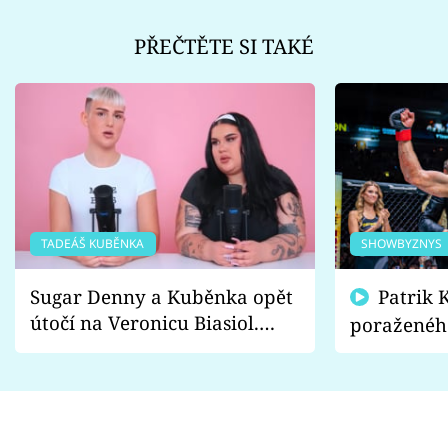
PŘEČTĚTE SI TAKÉ
TADEÁŠ KUBĚNKA
SHOWBYZNYS
Sugar Denny a Kuběnka opět
Patrik Kincl se zastal
útočí na Veronicu Biasiol.
poraženéh
Proč je podle nich falešná a
fanoušci n
lže o své nevěře?