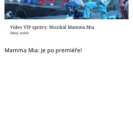
Sex a vztahy
Videa
Video VIP zprávy: Muzikál Mamma Mia
Sledujte prima+
Zdroj: archiv
Přihlášení
Mamma Mia: Je po premiéře!
Sledujte nás