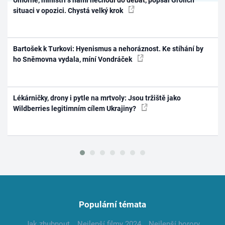
situaci v opozici. Chystá velký krok
Bartošek k Turkovi: Hyenismus a nehoráznost. Ke stíhání by
ho Sněmovna vydala, míní Vondráček
Lékárničky, drony i pytle na mrtvoly: Jsou tržiště jako
Wildberries legitimním cílem Ukrajiny?
Populární témata
Jak zhubnout
Nejlepší filmy 2024
Nejlepší horory