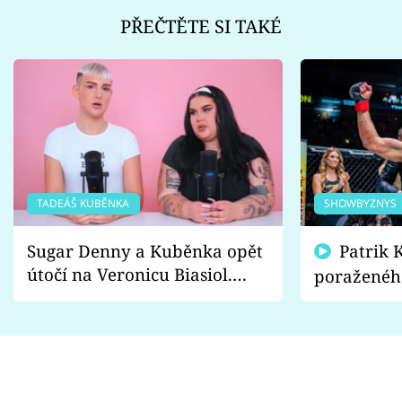
PŘEČTĚTE SI TAKÉ
TADEÁŠ KUBĚNKA
SHOWBYZNYS
Sugar Denny a Kuběnka opět
Patrik Kincl se zastal
útočí na Veronicu Biasiol.
poraženéh
Proč je podle nich falešná a
fanoušci n
lže o své nevěře?