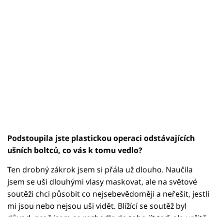
Podstoupila jste plastickou operaci odstávajících
ušních boltců, co vás k tomu vedlo?
Ten drobný zákrok jsem si přála už dlouho. Naučila
jsem se uši dlouhými vlasy maskovat, ale na světové
soutěži chci působit co nejsebevědoměji a neřešit, jestli
mi jsou nebo nejsou uši vidět. Blížící se soutěž byl