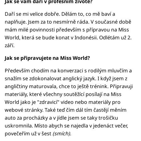
Jak se vám daří v profesním životě?
Daří se mi velice dobře. Dělám to, co mě baví a
naplňuje. Jsem za to nesmírně ráda. V současné době
mám milé povinnosti především s přípravou na Miss
World, která se bude konat v Indonésii. Odlétám už 2.
září.
Jak se připravujete na Miss World?
Především chodím na konverzaci s rodilým mluvčím a
snažím se zdokonalovat anglický jazyk. I když jsem z
angličtiny maturovala, chce to ještě trénink. Připravuji
materiály, které všechny soutěžící posílají na Miss
World jako je "zdravicí" video nebo materiály pro
webové stránky. Také teď čím dál tím častějí měním
auto za procházky a v jídle jsem se taky trošičku
uskromnila. Místo abych se najedla v jedenáct večer,
povečeřím už v šest
(smích).