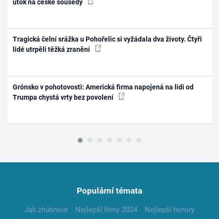
útok na české sousedy
Tragická čelní srážka u Pohořelic si vyžádala dva životy. Čtyři
lidé utrpěli těžká zranění
Grónsko v pohotovosti: Americká firma napojená na lidi od
Trumpa chystá vrty bez povolení
Populární témata
Jak zhubnout
Nejlepší filmy 2024
Nejlepší horory