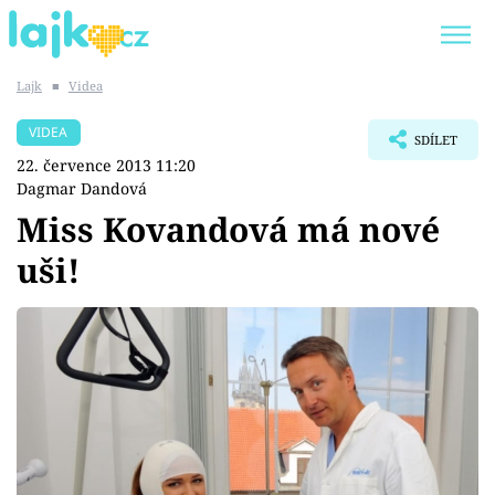
Lajk
■
Videa
Trendy:
KARLOS VÉMOLA
ONLYFANS
VIDEA
SDÍLET
SHOPAHOLICADEL
CLASH OF THE STARS
22. července 2013 11:20
Dagmar Dandová
Miss Kovandová má nové
uši!
Témata
Showbyznys
Youtubeři
Virály