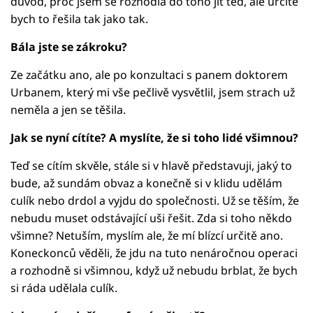
důvod, proč jsem se rozhodla do toho jít teď, ale určitě
bych to řešila tak jako tak.
Bála jste se zákroku?
Ze začátku ano, ale po konzultaci s panem doktorem
Urbanem, který mi vše pečlivě vysvětlil, jsem strach už
neměla a jen se těšila.
Jak se nyní cítíte? A myslíte, že si toho lidé všimnou?
Teď se cítím skvěle, stále si v hlavě představuji, jaký to
bude, až sundám obvaz a konečně si v klidu udělám
culík nebo drdol a vyjdu do společnosti. Už se těším, že
nebudu muset odstávající uši řešit. Zda si toho někdo
všimne? Netuším, myslím ale, že mí blízcí určitě ano.
Koneckonců věděli, že jdu na tuto nenáročnou operaci
a rozhodně si všimnou, když už nebudu brblat, že bych
si ráda udělala culík.