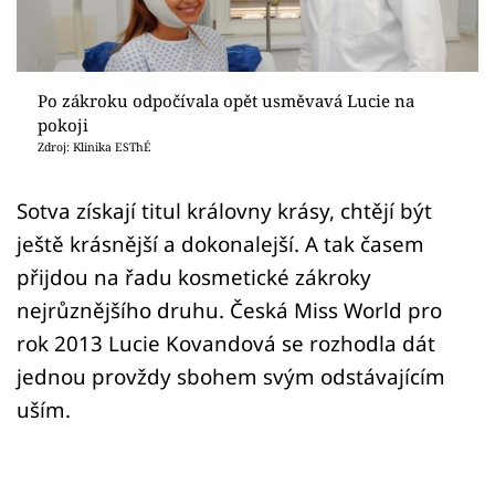
Sex a vztahy
Videa
Po zákroku odpočívala opět usměvavá Lucie na
Sledujte prima+
pokoji
Zdroj: Klinika ESThÉ
Přihlášení
Sotva získají titul královny krásy, chtějí být
ještě krásnější a dokonalejší. A tak časem
Sledujte nás
přijdou na řadu kosmetické zákroky
nejrůznějšího druhu. Česká Miss World pro
rok 2013 Lucie Kovandová se rozhodla dát
jednou provždy sbohem svým odstávajícím
uším.