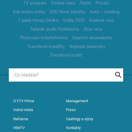
TV program
Změna času
Partie
Počasí
Kdy budou volby
ZOO Nové začátky
Auto – katalog
7 pádů Honzy Dědka
Volby 2025
Svařené víno
Tatarák podle Pohlreicha
Aloe vera
Pěstování lichořeřišnice
Výpočet ascendentu
Tvarohové knedlíky
Nejlepší palačinky
Švestkový koláč
O FTV Prima
Management
Volná místa
Press
Reklama
Castingy a výzvy
HbbTV
Kontakty