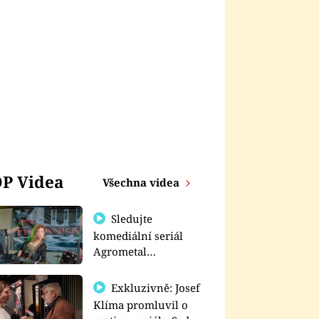
P Videa
Všechna videa
Sledujte
komediální seriál
Agrometal
exkluzivně na
prima+
Exkluzivně: Josef
Klíma promluvil o