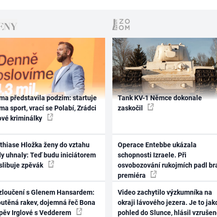
ma představila podzim: startuje
Tank KV-1 Němce dokonale
ma sport, vrací se Polabí, Zrádci
zaskočil
ové kriminálky
thiase Hložka ženy do vztahu
Operace Entebbe ukázala
dy uhnaly: Teď budu iniciátorem
schopnosti Izraele. Při
 slibuje zpěvák
osvobozování rukojmích padl br
premiéra
zloučení s Glenem Hansardem:
Video zachytilo výzkumníka na
outěná rakev, dojemná řeč Bona
okraji lávového jezera. Je to jak
zpěv Irglové s Vedderem
pohled do Slunce, hlásil vzruše