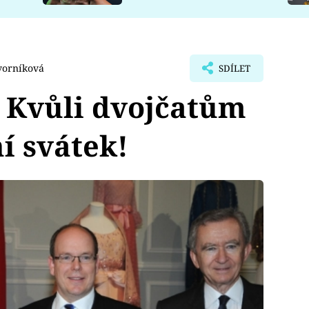
vorníková
SDÍLET
 Kvůli dvojčatům
ní svátek!