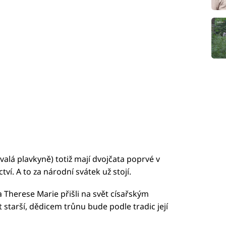
bývalá plavkyně) totiž mají dvojčata poprvé v
ví. A to za národní svátek už stojí.
a Therese Marie přišli na svět císařským
 starší, dědicem trůnu bude podle tradic její