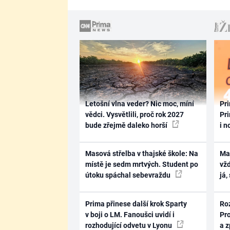
Letošní vlna veder? Nic moc, míní
Pri
vědci. Vysvětlili, proč rok 2027
Pri
bude zřejmě daleko horší
i n
Masová střelba v thajské škole: Na
Ma
místě je sedm mrtvých. Student po
vž
útoku spáchal sebevraždu
já,
Prima přinese další krok Sparty
Ro
v boji o LM. Fanoušci uvidí i
Pr
rozhodující odvetu v Lyonu
a 