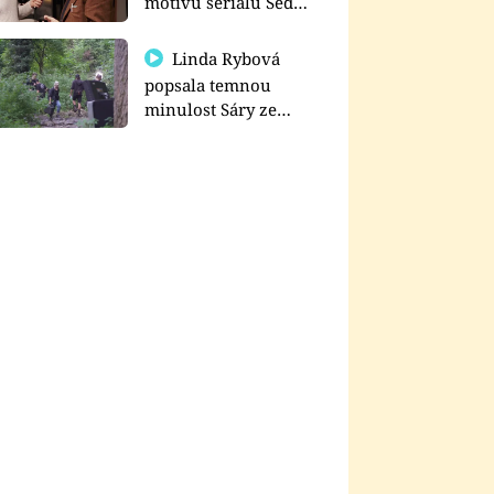
motivu seriálu Sedm
schodů k moci
Linda Rybová
popsala temnou
minulost Sáry ze
seriálu Zákony vlka