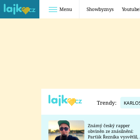
Menu
Showbyznys
Youtube
Youtuberky
Youtubeři
SHOPAHOLICADEL
FATTYPILLOW
ANNA ŠULC
FREESCOOT
SUGAR DENNY
ADAM KAJUMI
LADUŠKA
TADEÁŠ KUBĚNKA
DOMINIKA
DATEL
Trendy:
KARLO
MYSLIVCOVÁ
Známý český rapper
obviněn ze znásilnění:
Parťák Řezníka vysvětlil, 