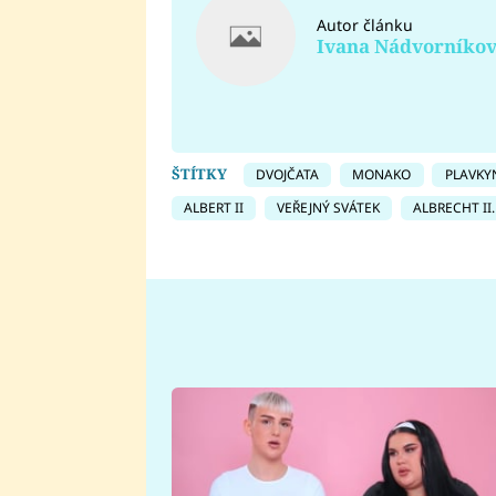
Autor článku
Ivana Nádvorníko
ŠTÍTKY
DVOJČATA
MONAKO
PLAVKY
ALBERT II
VEŘEJNÝ SVÁTEK
ALBRECHT II