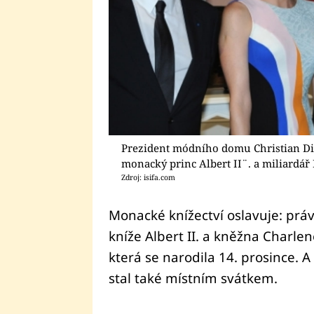
Prezident módního domu Christian Di
monacký princ Albert II¨. a miliardář
Zdroj: isifa.com
Monacké knížectví oslavuje: prá
kníže Albert II. a kněžna Charlen
která se narodila 14. prosince. A 
stal také místním svátkem.