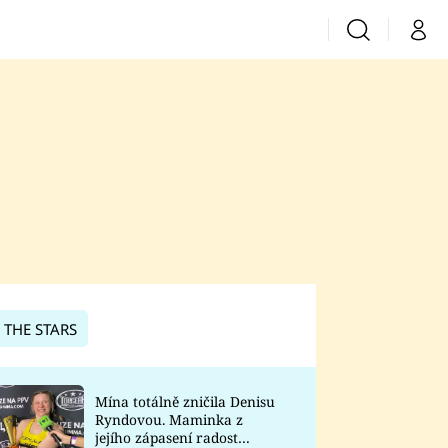
Vyhledávání
Můj 
Prima+
CNN Prima News
Prima Fresh
Prima Living
Prima Zoom
 THE STARS
Prima Lajk
Mína totálně zničila Denisu
Ryndovou. Maminka z
Sledujte nás
jejího zápasení radost