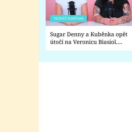
TADEÁŠ KUBĚNKA
Sugar Denny a Kuběnka opět
útočí na Veronicu Biasiol.
Proč je podle nich falešná a
lže o své nevěře?