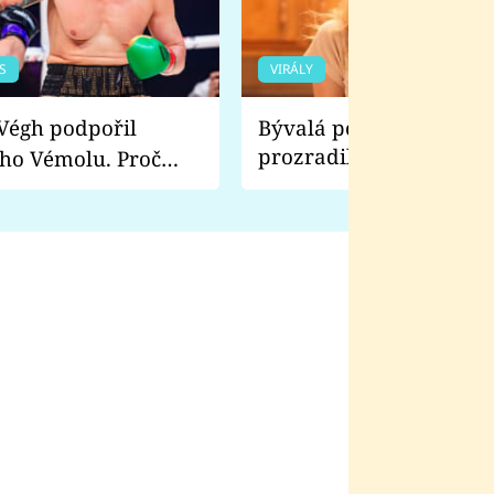
S
VIRÁLY
Bývalá pornoherečka
prozradila, co ji šokova
ho Vémolu. Proč
natáčení Euforie. Vážně
ji zápasit s ním než
bylo drsnější než hanba
 Kinclem?
filmy?