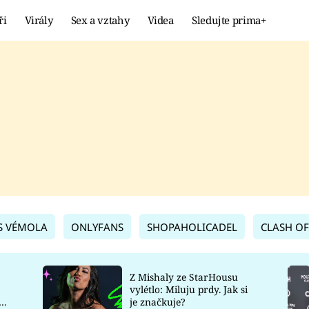
ři
Virály
Sex a vztahy
Videa
Sledujte prima+
Showbyznys
Extrém
VIRÁLY
KURIOZITY
VIDEA
KVÍZY
S VÉMOLA
ONLYFANS
SHOPAHOLICADEL
CLASH OF
Z Mishaly ze StarHousu
vylétlo: Miluju prdy. Jak si
co
je značkuje?