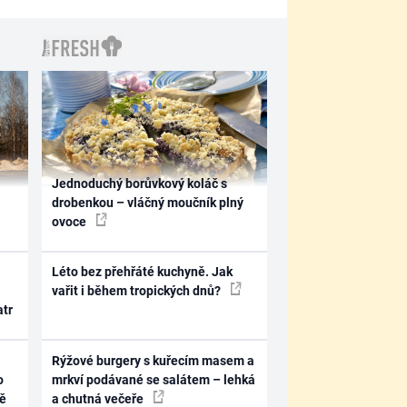
Jednoduchý borůvkový koláč s
drobenkou – vláčný moučník plný
ovoce
Léto bez přehřáté kuchyně. Jak
vařit i během tropických dnů?
atr
Rýžové burgery s kuřecím masem a
o
mrkví podávané se salátem – lehká
ně
a chutná večeře