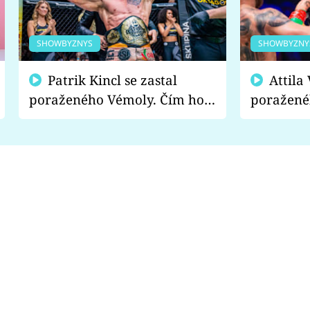
SHOWBYZNYS
SHOWBYZNY
Patrik Kincl se zastal
Attila Végh podpořil
poraženého Vémoly. Čím ho
poražené
fanoušci naštvali?
chce radě
s vítězem