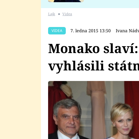
se v Plzni stalo
Lajk
■
Videa
7. ledna 2015 13:50
Ivana Nád
VIDEA
Monako slaví:
vyhlásili stát