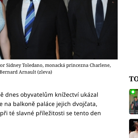
or Sidney Toledano, monacká princezna Charlene,
 Bernard Arnault (zleva)
TO
vě dnes obyvatelům knížectví ukázal
e na balkoně paláce jejich dvojčata,
při té slavné příležitosti se tento den