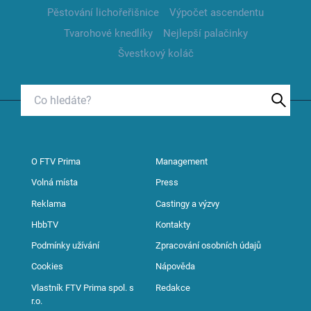
Pěstování lichořeřišnice
Výpočet ascendentu
Tvarohové knedlíky
Nejlepší palačinky
Švestkový koláč
O FTV Prima
Management
Volná místa
Press
Reklama
Castingy a výzvy
HbbTV
Kontakty
Podmínky užívání
Zpracování osobních údajů
Cookies
Nápověda
Vlastník FTV Prima spol. s
Redakce
r.o.