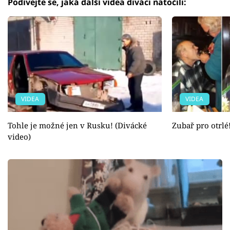
Podívejte se, jaká další videa diváci natočili:
VIDEA
VIDEA
Tohle je možné jen v Rusku! (Divácké
Zubař pro otrlé
video)