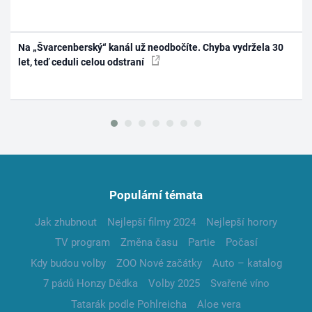
Na „Švarcenberský“ kanál už neodbočíte. Chyba vydržela 30
let, teď ceduli celou odstraní
Populární témata
Jak zhubnout
Nejlepší filmy 2024
Nejlepší horory
TV program
Změna času
Partie
Počasí
Kdy budou volby
ZOO Nové začátky
Auto – katalog
7 pádů Honzy Dědka
Volby 2025
Svařené víno
Tatarák podle Pohlreicha
Aloe vera