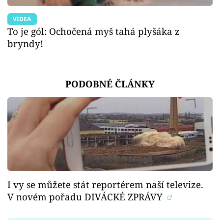
VIDEA
To je gól: Ochočená myš tahá plyšáka z
bryndy!
PODOBNÉ ČLÁNKY
I vy se můžete stát reportérem naší televize.
V novém pořadu DIVÁCKÉ ZPRÁVY