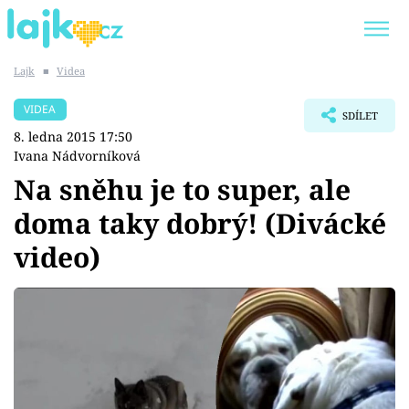
Lajk
■
Videa
Trendy:
KARLOS VÉMOLA
ONLYFANS
VIDEA
SDÍLET
SHOPAHOLICADEL
CLASH OF THE STARS
8. ledna 2015 17:50
Ivana Nádvorníková
Na sněhu je to super, ale
doma taky dobrý! (Divácké
Témata
video)
Showbyznys
Youtubeři
Virály