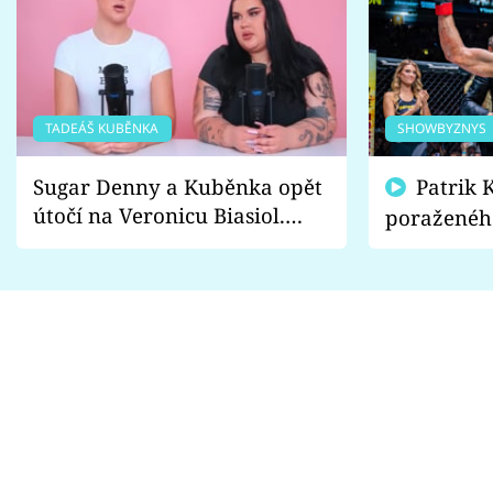
TADEÁŠ KUBĚNKA
SHOWBYZNYS
Sugar Denny a Kuběnka opět
Patrik Kincl se zastal
útočí na Veronicu Biasiol.
poraženéh
Proč je podle nich falešná a
fanoušci n
lže o své nevěře?