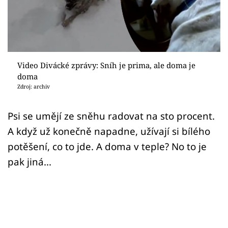
Sex a vztahy
Videa
Sledujte prima+
Video Divácké zprávy: Sníh je prima, ale doma je
doma
Přihlášení
Zdroj: archiv
Psi se umějí ze sněhu radovat na sto procent.
Sledujte nás
A když už konečně napadne, užívají si bílého
potěšení, co to jde. A doma v teple? No to je
pak jiná...