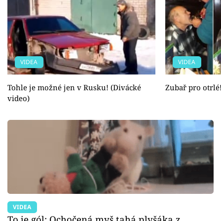
VIDEA
VIDEA
Tohle je možné jen v Rusku! (Divácké
Zubař pro otrlé
video)
VIDEA
To je gól: Ochočená myš tahá plyšáka z