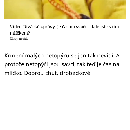
Sex a vztahy
Videa
Video Divácké zprávy: Je čas na sváču - kde jste s tím
Sledujte prima+
mlíčkem?
Zdroj: archiv
Přihlášení
Krmení malých netopýrů se jen tak nevidí. A
protože netopýři jsou savci, tak teď je čas na
Sledujte nás
mlíčko. Dobrou chuť, drobečkové!