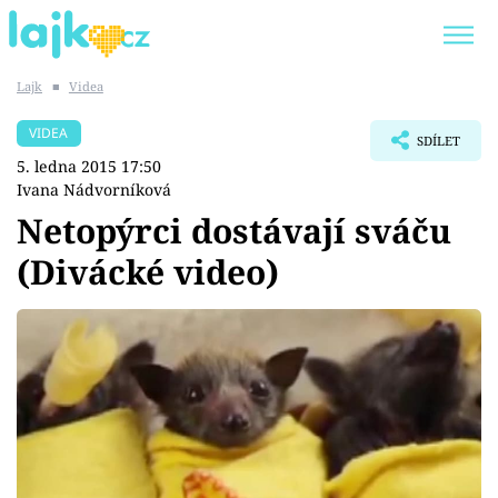
Lajk
■
Videa
Trendy:
KARLOS VÉMOLA
ONLYFANS
VIDEA
SDÍLET
SHOPAHOLICADEL
CLASH OF THE STARS
5. ledna 2015 17:50
Ivana Nádvorníková
Netopýrci dostávají sváču
(Divácké video)
Témata
Showbyznys
Youtubeři
Virály