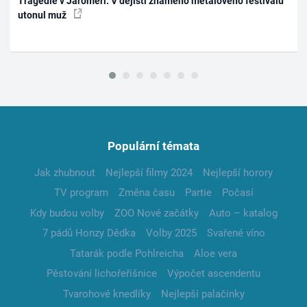
Tragédie v Jaroměři: V dějišti známého metalového festivalu
utonul muž
Populární témata
Jak zhubnout
Nejlepší filmy 2024
Nejlepší horory
TV program
Změna času
Partie
Počasí
Kdy budou volby
ZOO Nové začátky
Auto – katalog
7 pádů Honzy Dědka
Volby 2025
Svařené víno
Tatarák podle Pohlreicha
Aloe vera
Pěstování lichořeřišnice
Výpočet ascendentu
Tvarohové knedlíky
Nejlepší palačinky