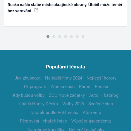
Rusko našlo slabé místo ukrajinské obrany. Útočit může téměř
bez varování
Populární témata
Jak zhubnout
Nejlepší filmy 2024
Nejlepší horory
TV program
Změna času
Partie
Počasí
Kdy budou volby
ZOO Nové začátky
Auto – katalog
7 pádů Honzy Dědka
Volby 2025
Svařené víno
Tatarák podle Pohlreicha
Aloe vera
Pěstování lichořeřišnice
Výpočet ascendentu
Tvarohové knedlíky
Nejlepší palačinky