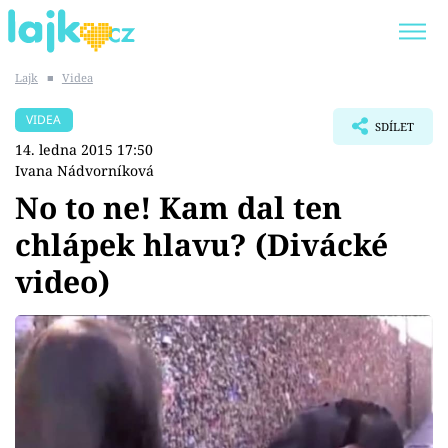
Lajk
■
Videa
Trendy:
KARLOS VÉMOLA
ONLYFANS
VIDEA
SDÍLET
SHOPAHOLICADEL
CLASH OF THE STARS
14. ledna 2015 17:50
Ivana Nádvorníková
No to ne! Kam dal ten
chlápek hlavu? (Divácké
Témata
video)
Showbyznys
Youtubeři
Virály