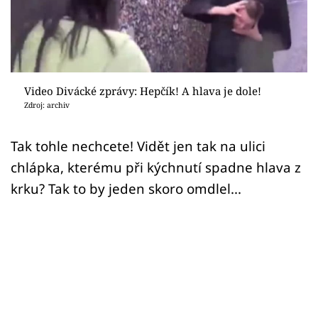
Sex a vztahy
Videa
Sledujte prima+
Video Divácké zprávy: Hepčík! A hlava je dole!
Zdroj: archiv
Přihlášení
Tak tohle nechcete! Vidět jen tak na ulici
chlápka, kterému při kýchnutí spadne hlava z
Sledujte nás
krku? Tak to by jeden skoro omdlel...