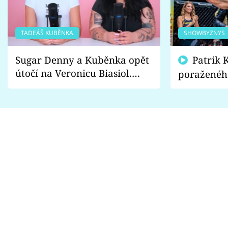
TADEÁŠ KUBĚNKA
SHOWBYZNYS
Sugar Denny a Kuběnka opět
Patrik Kincl se zastal
útočí na Veronicu Biasiol.
poraženéh
Proč je podle nich falešná a
fanoušci n
lže o své nevěře?