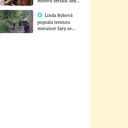
motivu seriálu Sedm
schodů k moci
Linda Rybová
popsala temnou
minulost Sáry ze
seriálu Zákony vlka