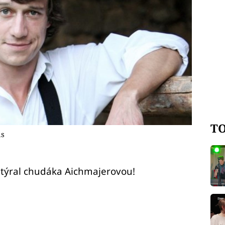
TO
us
 týral chudáka Aichmajerovou!