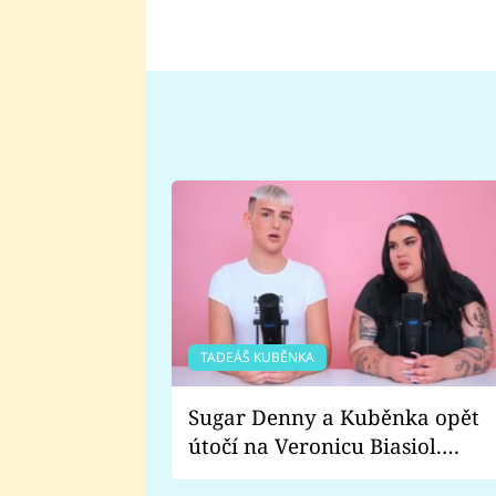
TADEÁŠ KUBĚNKA
Sugar Denny a Kuběnka opět
útočí na Veronicu Biasiol.
Proč je podle nich falešná a