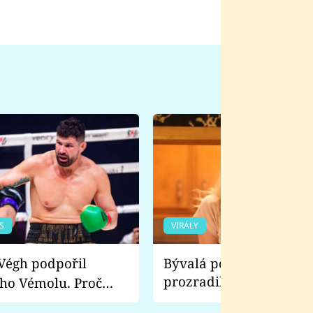
S
VIRÁLY
Bývalá pornoherečka
prozradila, co ji šokova
ho Vémolu. Proč
natáčení Euforie. Vážně
ji zápasit s ním než