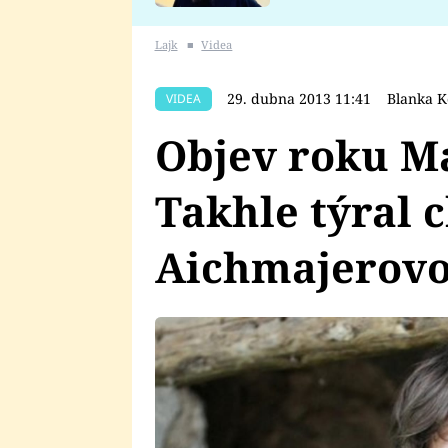
se v Plzni stalo
Lajk
■
Videa
29. dubna 2013 11:41
Blanka 
VIDEA
Objev roku Ma
Takhle týral 
Aichmajerovo