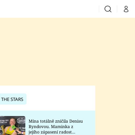
Vyhledávání
Můj 
Prima+
CNN Prima News
Prima Fresh
Prima Living
Prima Zoom
 THE STARS
Prima Lajk
Mína totálně zničila Denisu
Ryndovou. Maminka z
Sledujte nás
jejího zápasení radost