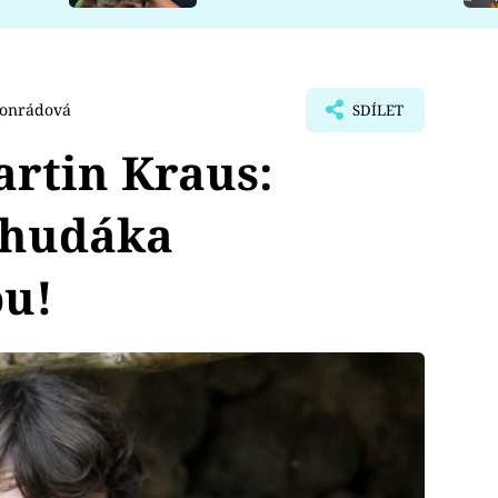
Konrádová
SDÍLET
rtin Kraus:
chudáka
u!