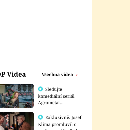
P Videa
Všechna videa
Sledujte
komediální seriál
Agrometal
exkluzivně na
prima+
Exkluzivně: Josef
Klíma promluvil o