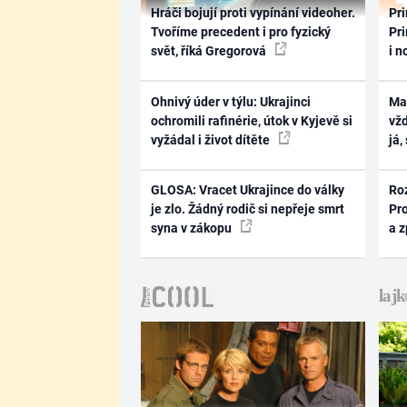
Hráči bojují proti vypínání videoher.
Pri
Tvoříme precedent i pro fyzický
Pri
svět, říká Gregorová
i n
Ohnivý úder v týlu: Ukrajinci
Ma
ochromili rafinérie, útok v Kyjevě si
vž
vyžádal i život dítěte
já,
GLOSA: Vracet Ukrajince do války
Ro
je zlo. Žádný rodič si nepřeje smrt
Pr
syna v zákopu
a 