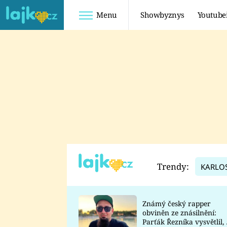
Menu
Showbyznys
Youtube
Youtuberky
Youtubeři
SHOPAHOLICADEL
FATTYPILLOW
ANNA ŠULC
FREESCOOT
SUGAR DENNY
ADAM KAJUMI
LADUŠKA
TADEÁŠ KUBĚNKA
DOMINIKA
DATEL
Trendy:
KARLO
MYSLIVCOVÁ
Známý český rapper
obviněn ze znásilnění:
Parťák Řezníka vysvětlil, 