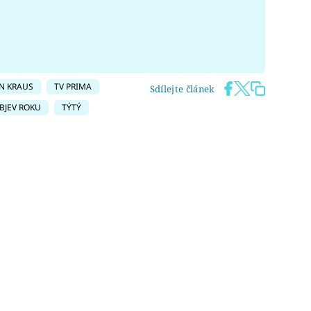
N KRAUS
TV PRIMA
Sdílejte článek
BJEV ROKU
TÝTÝ