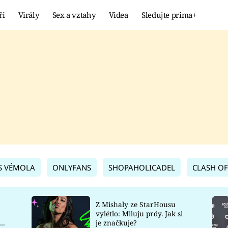
ři
Virály
Sex a vztahy
Videa
Sledujte prima+
Showbyznys
Extrém
VIRÁLY
KURIOZITY
VIDEA
KVÍZY
S VÉMOLA
ONLYFANS
SHOPAHOLICADEL
CLASH OF
Z Mishaly ze StarHousu
vylétlo: Miluju prdy. Jak si
co
je značkuje?