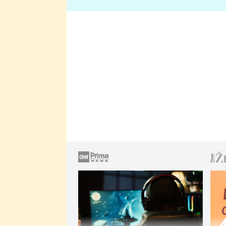
lže o své nevěře?