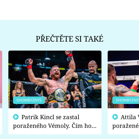
PŘEČTĚTE SI TAKÉ
SHOWBYZNYS
SHOWBYZNY
Patrik Kincl se zastal
Attila Végh podpořil
poraženého Vémoly. Čím ho
poražené
fanoušci naštvali?
chce radě