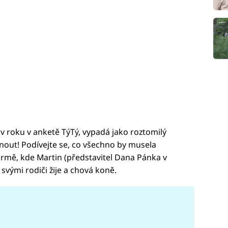
jev roku v anketě TýTý, vypadá jako roztomilý
nout! Podívejte se, co všechno by musela
rmě, kde Martin (představitel Dana Pánka v
svými rodiči žije a chová koně.