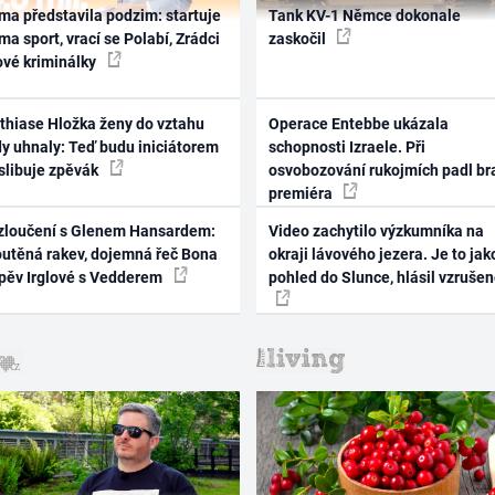
ma představila podzim: startuje
Tank KV-1 Němce dokonale
ma sport, vrací se Polabí, Zrádci
zaskočil
ové kriminálky
thiase Hložka ženy do vztahu
Operace Entebbe ukázala
dy uhnaly: Teď budu iniciátorem
schopnosti Izraele. Při
 slibuje zpěvák
osvobozování rukojmích padl br
premiéra
zloučení s Glenem Hansardem:
Video zachytilo výzkumníka na
outěná rakev, dojemná řeč Bona
okraji lávového jezera. Je to jak
zpěv Irglové s Vedderem
pohled do Slunce, hlásil vzruše