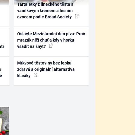
Tartaletky z lineckého těsta s
vanilkovým krémem a lesním
ovocem podle Bread Society
Oslavte Mezinárodní den piva: Proč
mrazák ničí chuť a kdy v horku
atr
vsadit na šnyt?
Mrkvové těstoviny bez lepku –
o
zdravá a originální alternativa
ně
klasiky