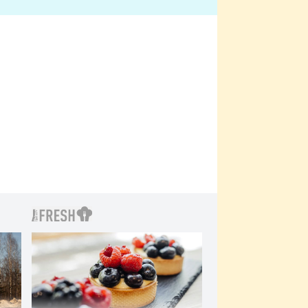
bylo drsnější než hanba
 Kinclem?
filmy?