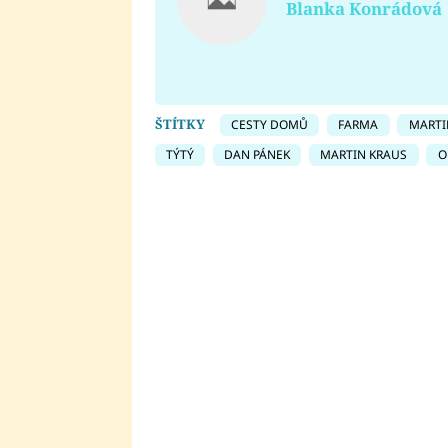
Blanka Konrádová
ŠTÍTKY
CESTY DOMŮ
FARMA
MARTI
TÝTÝ
DAN PÁNEK
MARTIN KRAUS
O