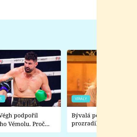
S
VIRÁLY
Bývalá pornoherečka
prozradila, co ji šokova
ho Vémolu. Proč
natáčení Euforie. Vážně
ji zápasit s ním než