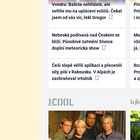
Vondra: Babiše nehlídáte, ale
Pri
svítíte mu na uplácení voličů. Čekal
Pri
jsem od vás víc, řekl Gregor
i n
Nebeská podívaná nad Českem se
Ma
blíží. Působivé zatmění Slunce
vž
doplní meteorická show
já,
Češi slepě věřili aplikaci a přecenili
Ro
síly, píší v Rakousku. V Alpách je
Pr
zachraňoval vrtulník
a 