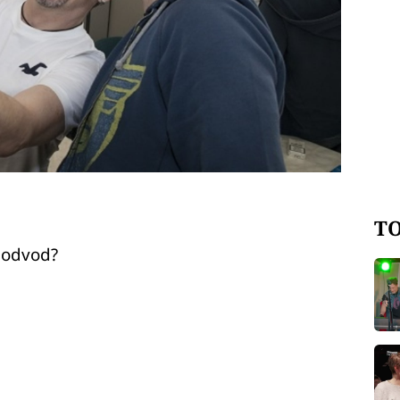
TO
 podvod?