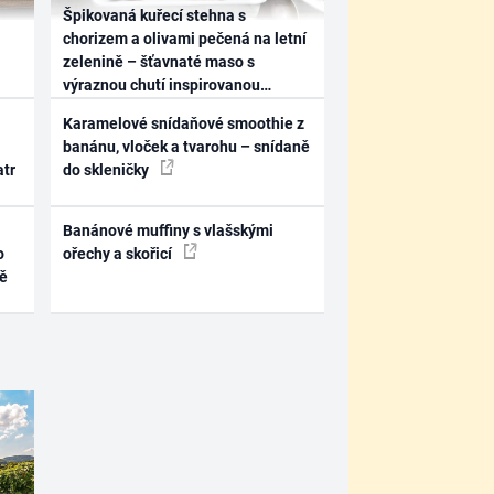
Špikovaná kuřecí stehna s
chorizem a olivami pečená na letní
zelenině – šťavnaté maso s
výraznou chutí inspirovanou
Španělskem
Karamelové snídaňové smoothie z
banánu, vloček a tvarohu – snídaně
atr
do skleničky
Banánové muffiny s vlašskými
o
ořechy a skořicí
ně