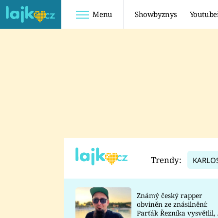
Menu
Showbyznys
Youtube
Youtuberky
Youtubeři
SHOPAHOLICADEL
FATTYPILLOW
ANNA ŠULC
FREESCOOT
SUGAR DENNY
ADAM KAJUMI
LADUŠKA
TADEÁŠ KUBĚNKA
DOMINIKA
DATEL
Trendy:
KARLO
MYSLIVCOVÁ
Známý český rapper
obviněn ze znásilnění:
Parťák Řezníka vysvětlil, 