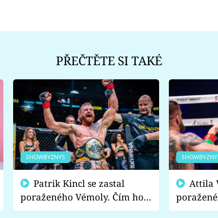
PŘEČTĚTE SI TAKÉ
SHOWBYZNYS
SHOWBYZNY
Patrik Kincl se zastal
Attila Végh podpořil
poraženého Vémoly. Čím ho
poražené
fanoušci naštvali?
chce radě