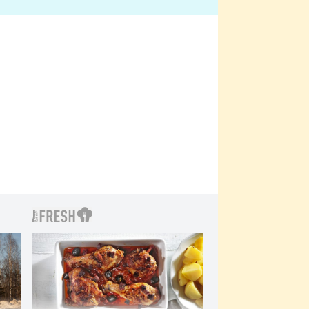
bylo drsnější než hanba
 Kinclem?
filmy?