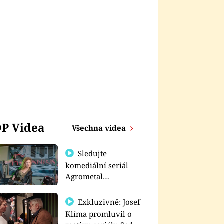
P Videa
Všechna videa
Sledujte
komediální seriál
Agrometal
exkluzivně na
prima+
Exkluzivně: Josef
Klíma promluvil o