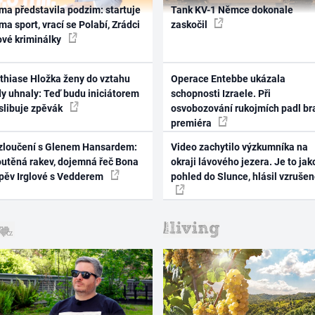
ma představila podzim: startuje
Tank KV-1 Němce dokonale
ma sport, vrací se Polabí, Zrádci
zaskočil
ové kriminálky
thiase Hložka ženy do vztahu
Operace Entebbe ukázala
dy uhnaly: Teď budu iniciátorem
schopnosti Izraele. Při
 slibuje zpěvák
osvobozování rukojmích padl br
premiéra
zloučení s Glenem Hansardem:
Video zachytilo výzkumníka na
outěná rakev, dojemná řeč Bona
okraji lávového jezera. Je to jak
zpěv Irglové s Vedderem
pohled do Slunce, hlásil vzruše