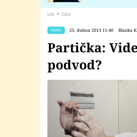
se v Plzni stalo
Lajk
■
Videa
25. dubna 2013 11:40
Blanka 
VIDEA
Partička: Vide
podvod?