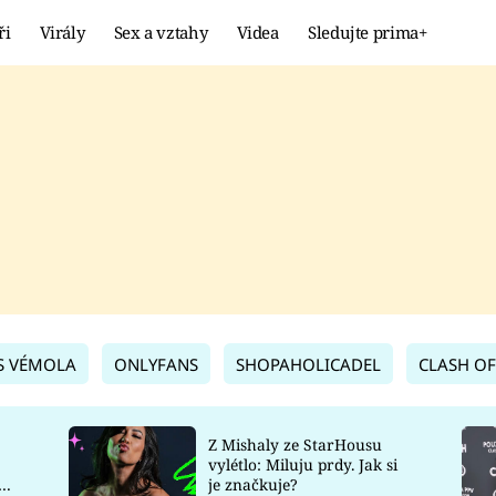
ři
Virály
Sex a vztahy
Videa
Sledujte prima+
Showbyznys
Extrém
VIRÁLY
KURIOZITY
VIDEA
KVÍZY
S VÉMOLA
ONLYFANS
SHOPAHOLICADEL
CLASH OF
Z Mishaly ze StarHousu
vylétlo: Miluju prdy. Jak si
co
je značkuje?