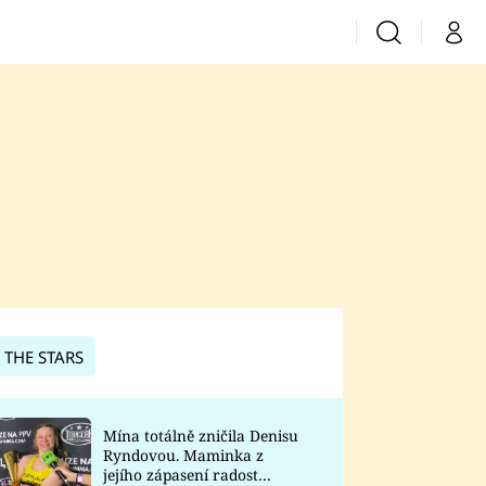
Vyhledávání
Můj 
Prima+
CNN Prima News
Prima Fresh
Prima Living
Prima Zoom
 THE STARS
Prima Lajk
Mína totálně zničila Denisu
Ryndovou. Maminka z
Sledujte nás
jejího zápasení radost