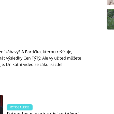
ní zábavy? A Partička, kterou režíruje,
t výsledky Cen TýTý. Ale vy už teď můžete
 je. Unikátní video ze zákulisí zde!
led to fetch
FOTOGALERIE
Fotogalerie ze zákulisí natáčení