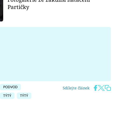
Partičky
PODVOD
Sdílejte článek
TÝTÝ
TÝTÝ