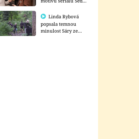
motivu seriálu Sedm
schodů k moci
Linda Rybová
popsala temnou
minulost Sáry ze
seriálu Zákony vlka