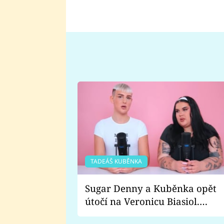
TADEÁŠ KUBĚNKA
Sugar Denny a Kuběnka opět
útočí na Veronicu Biasiol.
Proč je podle nich falešná a