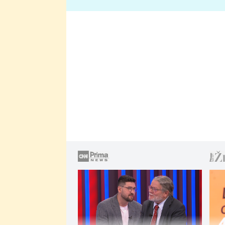
lže o své nevěře?