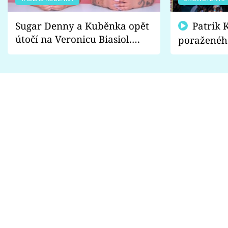
Sugar Denny a Kuběnka opět
Patrik Kincl se zastal
útočí na Veronicu Biasiol.
poraženéh
Proč je podle nich falešná a
fanoušci n
lže o své nevěře?