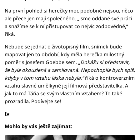
Na první pohled si herečky moc podobné nejsou, něco
ale přece jen mají společného. „Jsme oddané své práci
a snažíme se k ní přistupovat co nejvíc zodpovědně,“
říká.
Nebude se jednat o životopisný film, snímek bude
mapovat jen to období, kdy měla herečka milostný
poměr s Josefem Goebbelsem. „
Dokážu si představit,
že byla okouzlená a zamilovaná. Nepochopila bych spíš,
kdyby v tom vztahu láska nebyla,“
říká o kontroverzním
vztahu slavné umělkyně její filmová představitelka. A
jak to má Táňa se svým vlastním vztahem? To také
prozradila. Podívejte se!
Iv
Mohlo by vás ještě zajímat: