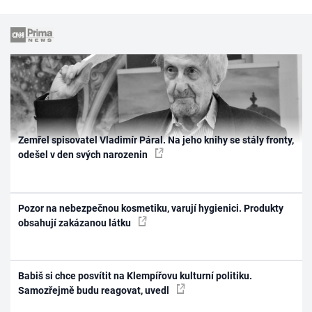
Zemřel spisovatel Vladimír Páral. Na jeho knihy se stály fronty,
odešel v den svých narozenin
Pozor na nebezpečnou kosmetiku, varují hygienici. Produkty
obsahují zakázanou látku
Babiš si chce posvítit na Klempířovu kulturní politiku.
Samozřejmě budu reagovat, uvedl