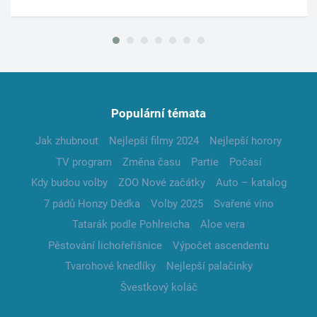
Populární témata
Jak zhubnout
Nejlepší filmy 2024
Nejlepší horory
TV program
Změna času
Partie
Počasí
Kdy budou volby
ZOO Nové začátky
Auto – katalog
7 pádů Honzy Dědka
Volby 2025
Svařené víno
Tatarák podle Pohlreicha
Aloe vera
Pěstování lichořeřišnice
Výpočet ascendentu
Tvarohové knedlíky
Nejlepší palačinky
Švestkový koláč