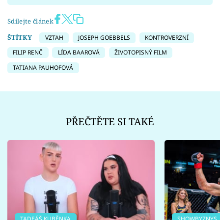
Sdílejte článek
ŠTÍTKY
VZTAH
JOSEPH GOEBBELS
KONTROVERZNÍ
FILIP RENČ
LÍDA BAAROVÁ
ŽIVOTOPISNÝ FILM
TATIANA PAUHOFOVÁ
PŘEČTĚTE SI TAKÉ
TADEÁŠ KUBĚNKA
SHOWBYZNYS