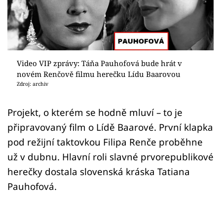
Sex a vztahy
Videa
Sledujte prima+
Video VIP zprávy: Táňa Pauhofová bude hrát v
novém Renčově filmu herečku Lídu Baarovou
Přihlášení
Zdroj: archiv
Projekt, o kterém se hodně mluví – to je
Sledujte nás
připravovaný film o Lídě Baarové. První klapka
pod režijní taktovkou Filipa Renče proběhne
už v dubnu. Hlavní roli slavné prvorepublikové
herečky dostala slovenská kráska Tatiana
Pauhofová.