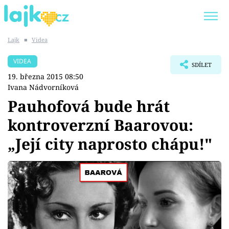
Lajk
■
Videa
Trendy:
KARLOS VÉMOLA
ONLYFANS
VIDEA
SDÍLET
SHOPAHOLICADEL
CLASH OF THE STARS
19. března 2015 08:50
Ivana Nádvorníková
Pauhofová bude hrát
kontroverzní Baarovou:
Témata
„Její city naprosto chápu!"
Showbyznys
Youtubeři
Virály