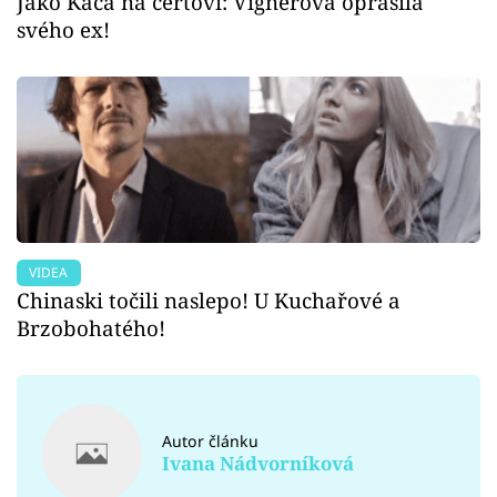
Jako Káča na čertovi: Vignerová oprášila
svého ex!
VIDEA
Chinaski točili naslepo! U Kuchařové a
Brzobohatého!
Autor článku
Ivana Nádvorníková