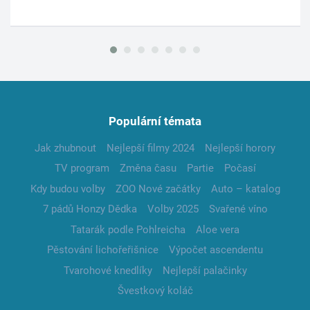
Populární témata
Jak zhubnout
Nejlepší filmy 2024
Nejlepší horory
TV program
Změna času
Partie
Počasí
Kdy budou volby
ZOO Nové začátky
Auto – katalog
7 pádů Honzy Dědka
Volby 2025
Svařené víno
Tatarák podle Pohlreicha
Aloe vera
Pěstování lichořeřišnice
Výpočet ascendentu
Tvarohové knedlíky
Nejlepší palačinky
Švestkový koláč