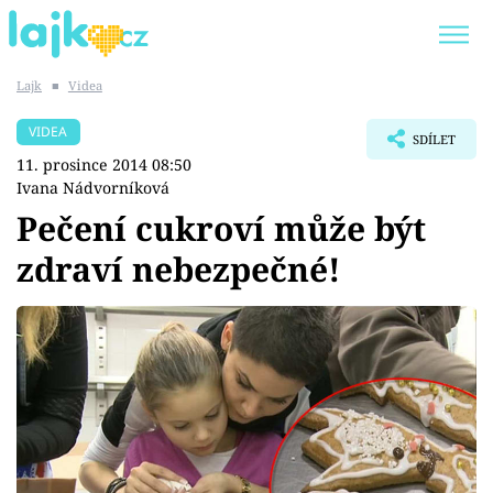
Lajk
■
Videa
Trendy:
KARLOS VÉMOLA
ONLYFANS
VIDEA
SDÍLET
SHOPAHOLICADEL
CLASH OF THE STARS
11. prosince 2014 08:50
Ivana Nádvorníková
Pečení cukroví může být
zdraví nebezpečné!
Témata
Showbyznys
Youtubeři
Virály