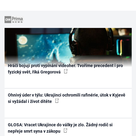
Hráči bojují proti vypínání videoher. Tvoříme precedent i pro
fyzický svět, říká Gregorová
Ohnivý úder v týlu: Ukrajinci ochromili rafinérie, útok v Kyjevě
si vyžádal i život dítěte
GLOSA: Vracet Ukrajince do války je zlo. Žádný rodič si
nepřeje smrt syna v zákopu