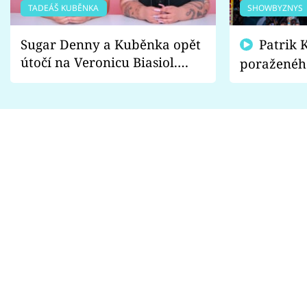
TADEÁŠ KUBĚNKA
SHOWBYZNYS
Sugar Denny a Kuběnka opět
Patrik Kincl se zastal
útočí na Veronicu Biasiol.
poraženéh
Proč je podle nich falešná a
fanoušci n
lže o své nevěře?