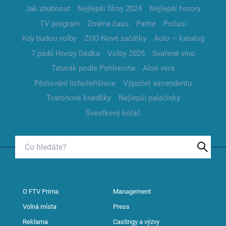
Jak zhubnout
Nejlepší filmy 2024
Nejlepší horory
TV program
Změna času
Partie
Počasí
Kdy budou volby
ZOO Nové začátky
Auto – katalog
7 pádů Honzy Dědka
Volby 2025
Svařené víno
Tatarák podle Pohlreicha
Aloe vera
Pěstování lichořeřišnice
Výpočet ascendentu
Tvarohové knedlíky
Nejlepší palačinky
Švestkový koláč
O FTV Prima
Management
Volná místa
Press
Reklama
Castingy a výzvy