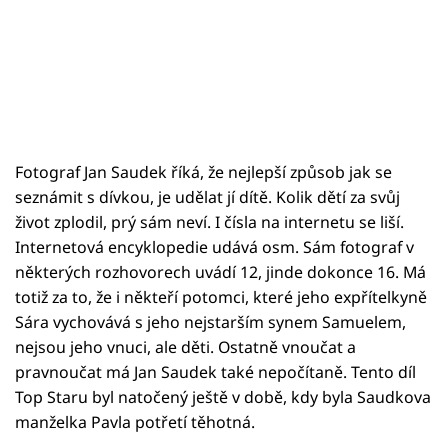
Fotograf Jan Saudek říká, že nejlepší způsob jak se
seznámit s dívkou, je udělat jí dítě. Kolik dětí za svůj
život zplodil, prý sám neví. I čísla na internetu se liší.
Internetová encyklopedie udává osm. Sám fotograf v
některých rozhovorech uvádí 12, jinde dokonce 16. Má
totiž za to, že i někteří potomci, které jeho expřítelkyně
Sára vychovává s jeho nejstarším synem Samuelem,
nejsou jeho vnuci, ale děti. Ostatně vnoučat a
pravnoučat má Jan Saudek také nepočítaně. Tento díl
Top Staru byl natočený ještě v době, kdy byla Saudkova
manželka Pavla potřetí těhotná.