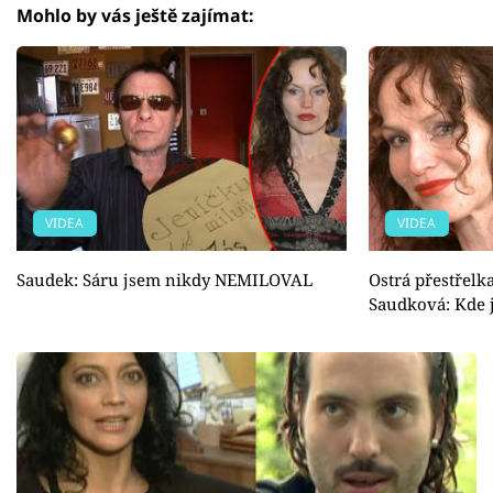
Mohlo by vás ještě zajímat:
VIDEA
VIDEA
Saudek: Sáru jsem nikdy NEMILOVAL
Ostrá přestřelk
Saudková: Kde 