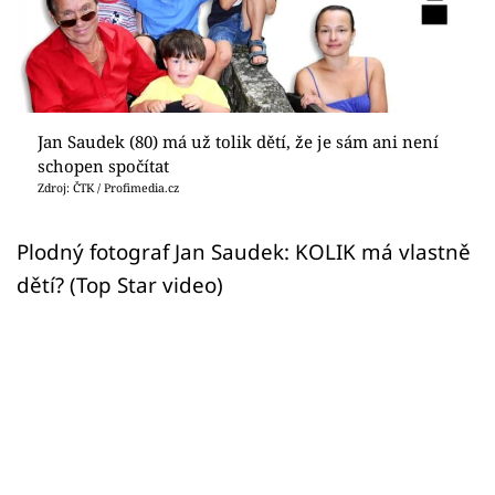
Sex a vztahy
Videa
Sledujte prima+
Jan Saudek (80) má už tolik dětí, že je sám ani není
schopen spočítat
Přihlášení
Zdroj: ČTK / Profimedia.cz
Plodný fotograf Jan Saudek: KOLIK má vlastně
Sledujte nás
dětí? (Top Star video)