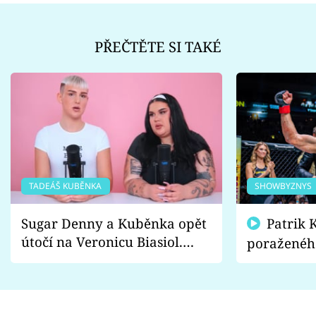
PŘEČTĚTE SI TAKÉ
TADEÁŠ KUBĚNKA
SHOWBYZNYS
Sugar Denny a Kuběnka opět
Patrik Kincl se zastal
útočí na Veronicu Biasiol.
poraženéh
Proč je podle nich falešná a
fanoušci n
lže o své nevěře?