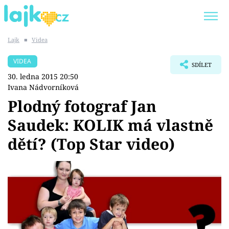
Lajk
■
Videa
Trendy:
KARLOS VÉMOLA
ONLYFANS
VIDEA
SDÍLET
SHOPAHOLICADEL
CLASH OF THE STARS
30. ledna 2015 20:50
Ivana Nádvorníková
Plodný fotograf Jan
Saudek: KOLIK má vlastně
Témata
dětí? (Top Star video)
Showbyznys
Youtubeři
Virály