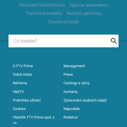
Pěstování lichořeřišnice
Výpočet ascendentu
Tvarohové knedlíky
Nejlepší palačinky
Švestkový koláč
O FTV Prima
Management
Volná místa
Press
Reklama
Castingy a výzvy
HbbTV
Kontakty
Podmínky užívání
Zpracování osobních údajů
Cookies
Nápověda
Vlastník FTV Prima spol. s
Redakce
r.o.