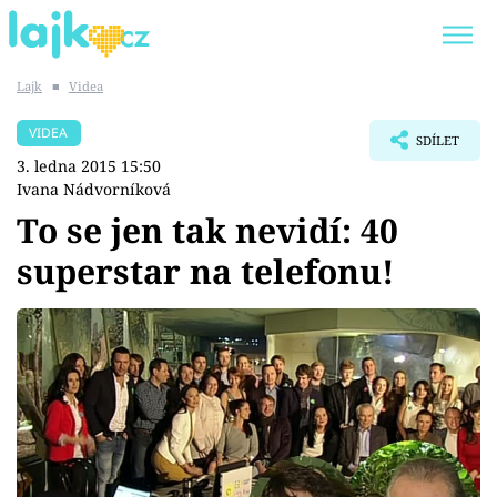
Lajk
■
Videa
Trendy:
KARLOS VÉMOLA
ONLYFANS
VIDEA
SDÍLET
SHOPAHOLICADEL
CLASH OF THE STARS
3. ledna 2015 15:50
Ivana Nádvorníková
To se jen tak nevidí: 40
superstar na telefonu!
Témata
Showbyznys
Youtubeři
Virály