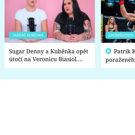
TADEÁŠ KUBĚNKA
SHOWBYZNYS
Sugar Denny a Kuběnka opět
Patrik Kincl se zastal
útočí na Veronicu Biasiol.
poraženéh
Proč je podle nich falešná a
fanoušci n
lže o své nevěře?