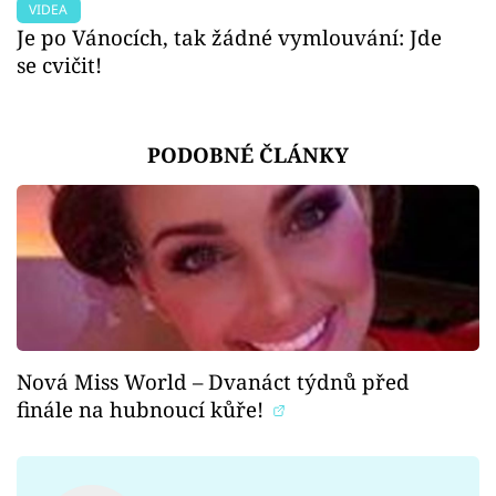
VIDEA
Je po Vánocích, tak žádné vymlouvání: Jde
se cvičit!
PODOBNÉ ČLÁNKY
Nová Miss World – Dvanáct týdnů před
finále na hubnoucí kůře!