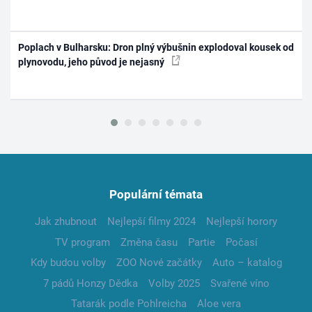
Poplach v Bulharsku: Dron plný výbušnin explodoval kousek od
plynovodu, jeho původ je nejasný
Populární témata
Jak zhubnout
Nejlepší filmy 2024
Nejlepší horory
TV program
Změna času
Partie
Počasí
Kdy budou volby
ZOO Nové začátky
Auto – katalog
7 pádů Honzy Dědka
Volby 2025
Svařené víno
Tatarák podle Pohlreicha
Aloe vera