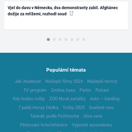
Vjel do davu v Německu, dva demonstranty zabil. Afghánec
dožije za mřížemi, rozhodl soud
Populární témata
Jak zhubnout
Nejlepší filmy 2024
Nejlepší horory
TV program
Změna času
Partie
Počasí
Kdy budou volby
ZOO Nové začátky
Auto – katalog
7 pádů Honzy Dědka
Volby 2025
Svařené víno
Tatarák podle Pohlreicha
Aloe vera
Pěstování lichořeřišnice
Výpočet ascendentu