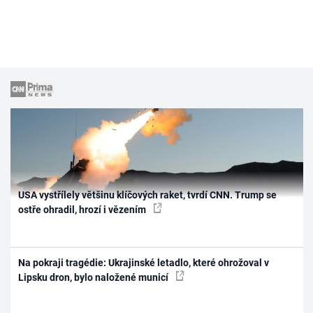
USA vystřílely většinu klíčových raket, tvrdí CNN. Trump se
ostře ohradil, hrozí i vězením
Na pokraji tragédie: Ukrajinské letadlo, které ohrožoval v
Lipsku dron, bylo naložené municí