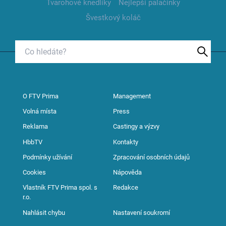
Tvarohové knedlíky
Nejlepší palačinky
Švestkový koláč
O FTV Prima
Management
Volná místa
Press
Reklama
Castingy a výzvy
HbbTV
Kontakty
Podmínky užívání
Zpracování osobních údajů
Cookies
Nápověda
Vlastník FTV Prima spol. s
Redakce
r.o.
Nahlásit chybu
Nastavení soukromí