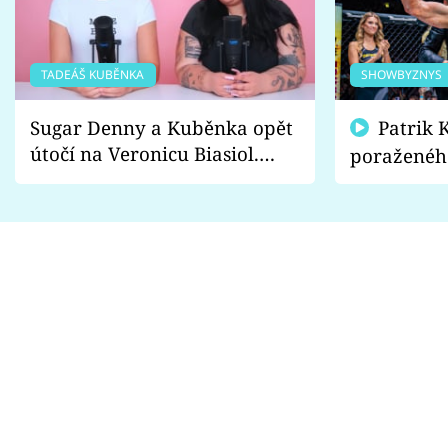
TADEÁŠ KUBĚNKA
SHOWBYZNYS
Sugar Denny a Kuběnka opět
Patrik Kincl se zastal
útočí na Veronicu Biasiol.
poraženéh
Proč je podle nich falešná a
fanoušci n
lže o své nevěře?