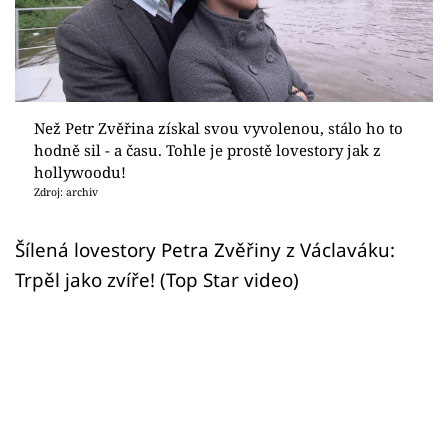
Sex a vztahy
Videa
Sledujte prima+
Než Petr Zvěřina získal svou vyvolenou, stálo ho to
hodně sil - a času. Tohle je prostě lovestory jak z
Přihlášení
hollywoodu!
Zdroj: archiv
Sledujte nás
Šílená lovestory Petra Zvěřiny z Václaváku:
Trpěl jako zvíře! (Top Star video)