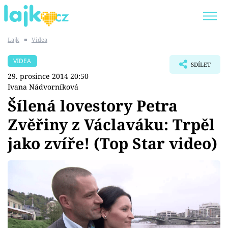
Lajk
■
Videa
Trendy:
KARLOS VÉMOLA
ONLYFANS
VIDEA
SDÍLET
SHOPAHOLICADEL
CLASH OF THE STARS
29. prosince 2014 20:50
Ivana Nádvorníková
Šílená lovestory Petra
Zvěřiny z Václaváku: Trpěl
Témata
jako zvíře! (Top Star video)
Showbyznys
Youtubeři
Virály