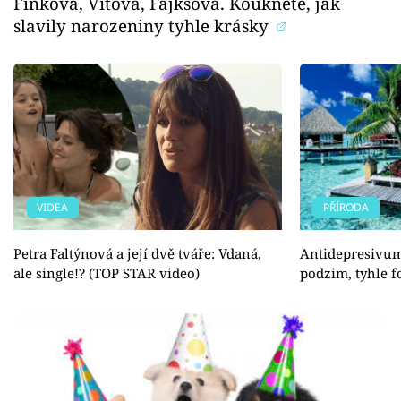
Finková, Vítová, Fajksová. Koukněte, jak
slavily narozeniny tyhle krásky
VIDEA
PŘÍRODA
Petra Faltýnová a její dvě tváře: Vdaná,
Antidepresivu
ale single!? (TOP STAR video)
podzim, tyhle f