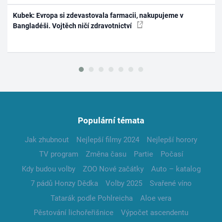
Kubek: Evropa si zdevastovala farmacii, nakupujeme v
Bangladéši. Vojtěch ničí zdravotnictví
Populární témata
Jak zhubnout
Nejlepší filmy 2024
Nejlepší horory
TV program
Změna času
Partie
Počasí
Kdy budou volby
ZOO Nové začátky
Auto – katalog
7 pádů Honzy Dědka
Volby 2025
Svařené víno
Tatarák podle Pohlreicha
Aloe vera
Pěstování lichořeřišnice
Výpočet ascendentu