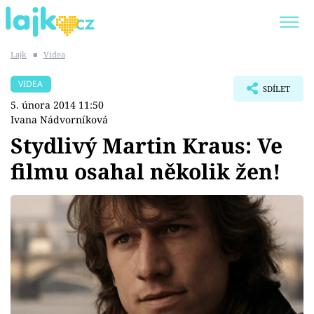
Lajk
■
Videa
Trendy:
KARLOS VÉMOLA
ONLYFANS
VIDEA
SDÍLET
SHOPAHOLICADEL
CLASH OF THE STARS
5. února 2014 11:50
Ivana Nádvorníková
Stydlivý Martin Kraus: Ve
filmu osahal několik žen!
Témata
Showbyznys
Youtubeři
Virály