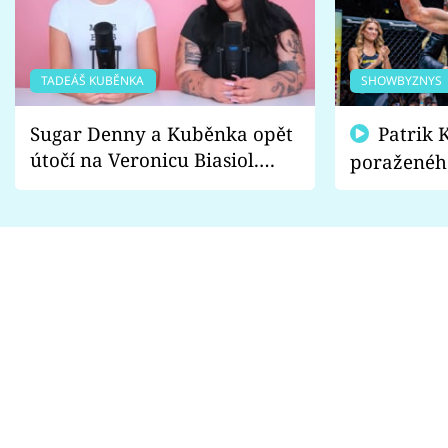
TADEÁŠ KUBĚNKA
SHOWBYZNYS
Sugar Denny a Kuběnka opět
Patrik Kincl se zastal
útočí na Veronicu Biasiol.
poraženéh
Proč je podle nich falešná a
fanoušci n
lže o své nevěře?