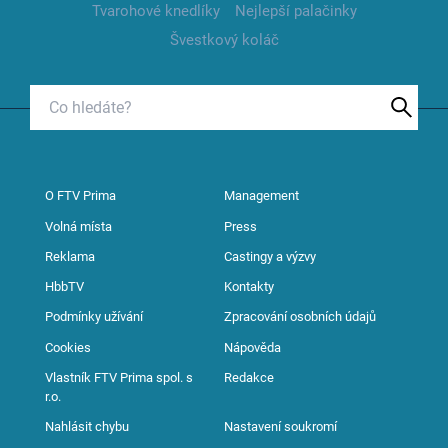
Tvarohové knedlíky
Nejlepší palačinky
Švestkový koláč
O FTV Prima
Management
Volná místa
Press
Reklama
Castingy a výzvy
HbbTV
Kontakty
Podmínky užívání
Zpracování osobních údajů
Cookies
Nápověda
Vlastník FTV Prima spol. s
Redakce
r.o.
Nahlásit chybu
Nastavení soukromí