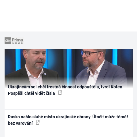
Ukrajincům se lehčí trestná činnost odpouštěla, tvrdí Koten.
Pospíšil chtěl vidět čísla
Rusko našlo slabé místo ukrajinské obrany. Útočit může téměř
bez varování