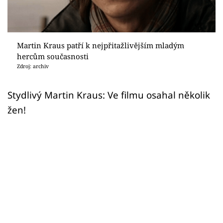
Sex a vztahy
Videa
Martin Kraus patří k nejpřitažlivějším mladým
Sledujte prima+
hercům současnosti
Zdroj: archiv
Přihlášení
Stydlivý Martin Kraus: Ve filmu osahal několik
žen!
Sledujte nás