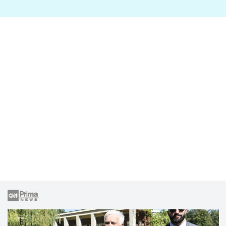
lže o své nevěře?