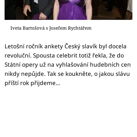
Sex a vztahy
Videa
Iveta Bartošová s Josefem Rychtářem
Sledujte prima+
Letošní ročník ankety Český slavík byl docela
Přihlášení
revoluční. Spousta celebrit totiž řekla, že do
Státní opery už na vyhlašování hudebních cen
nikdy nepůjde. Tak se koukněte, o jakou slávu
Sledujte nás
příští rok přijdeme...