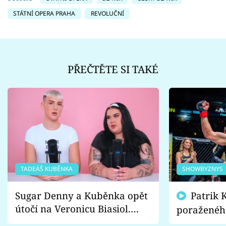
STÁTNÍ OPERA PRAHA
REVOLUČNÍ
PŘEČTĚTE SI TAKÉ
TADEÁŠ KUBĚNKA
SHOWBYZNYS
Sugar Denny a Kuběnka opět
Patrik Kincl se zastal
útočí na Veronicu Biasiol.
poraženéh
Proč je podle nich falešná a
fanoušci n