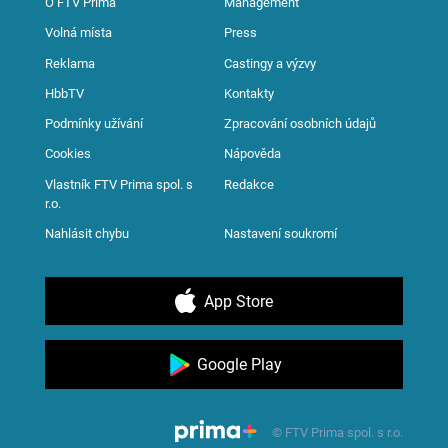
O FTV Prima
Management
Volná místa
Press
Reklama
Castingy a výzvy
HbbTV
Kontakty
Podmínky užívání
Zpracování osobních údajů
Cookies
Nápověda
Vlastník FTV Prima spol. s
Redakce
r.o.
Nahlásit chybu
Nastavení soukromí
App Store
Google Play
© FTV Prima spol. s r.o.