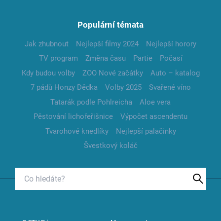
Populární témata
Jak zhubnout
Nejlepší filmy 2024
Nejlepší horory
TV program
Změna času
Partie
Počasí
Kdy budou volby
ZOO Nové začátky
Auto – katalog
7 pádů Honzy Dědka
Volby 2025
Svařené víno
Tatarák podle Pohlreicha
Aloe vera
Pěstování lichořeřišnice
Výpočet ascendentu
Tvarohové knedlíky
Nejlepší palačinky
Švestkový koláč