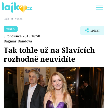
Lajk
■
Videa
Trendy:
KARLOS VÉMOLA
ONLYFANS
VIDEA
SDÍLET
SHOPAHOLICADEL
CLASH OF THE STARS
3. prosince 2013 16:50
Dagmar Dandová
Tak tohle už na Slavících
rozhodně neuvidíte
Témata
Showbyznys
Youtubeři
Virály