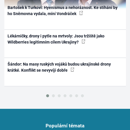
Bartošek k Turkovi: Hyenismus a nehoráznost. Ke stíhání by
ho Sněmovna vydala, míní Vondráček
Lékárničky, drony i pytle na mrtvoly: Jsou tržiště jako
Wildberries legitimním cílem Ukrajiny?
Šándor: Na masy ruských vojáků budou ukrajinské drony
krátké. Konflikt se nevyvíjí dobře
Populární témata