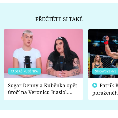
PŘEČTĚTE SI TAKÉ
TADEÁŠ KUBĚNKA
SHOWBYZNYS
Sugar Denny a Kuběnka opět
Patrik Kincl se zastal
útočí na Veronicu Biasiol.
poraženéh
Proč je podle nich falešná a
fanoušci n
lže o své nevěře?