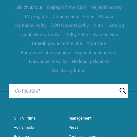
Jak zhubnout
Nejlepší filmy 2024
Nejlepší horory
TV program
Změna času
Partie
Počasí
Kdy budou volby
ZOO Nové začátky
Auto – katalog
7 pádů Honzy Dědka
Volby 2025
Svařené víno
Tatarák podle Pohlreicha
Aloe vera
Pěstování lichořeřišnice
Výpočet ascendentu
Tvarohové knedlíky
Nejlepší palačinky
Švestkový koláč
O FTV Prima
Management
Volná místa
Press
Reklama
Castingy a výzvy