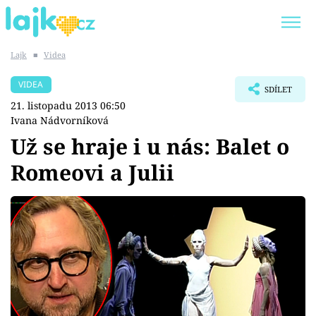
Lajk
■
Videa
Trendy:
KARLOS VÉMOLA
ONLYFANS
VIDEA
SDÍLET
SHOPAHOLICADEL
CLASH OF THE STARS
21. listopadu 2013 06:50
Ivana Nádvorníková
Už se hraje i u nás: Balet o
Romeovi a Julii
Témata
Showbyznys
Youtubeři
Virály