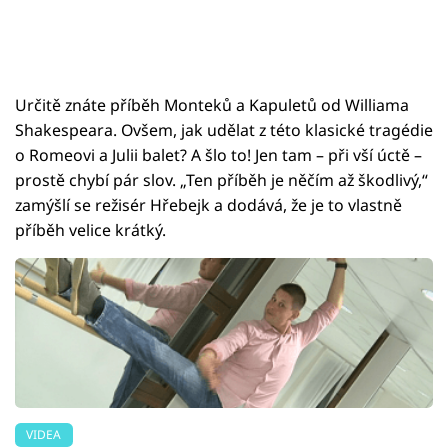
Určitě znáte příběh Monteků a Kapuletů od Williama
Shakespeara. Ovšem, jak udělat z této klasické tragédie
o Romeovi a Julii balet? A šlo to! Jen tam – při vší úctě –
prostě chybí pár slov. „Ten příběh je něčím až škodlivý,“
zamýšlí se režisér Hřebejk a dodává, že je to vlastně
příběh velice krátký.
VIDEA