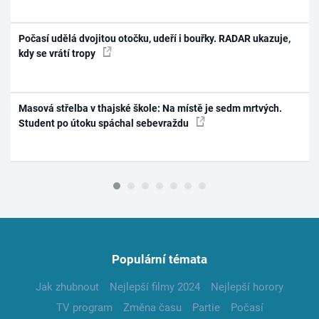
Počasí udělá dvojitou otočku, udeří i bouřky. RADAR ukazuje,
kdy se vrátí tropy
Masová střelba v thajské škole: Na místě je sedm mrtvých.
Student po útoku spáchal sebevraždu
Populární témata
Jak zhubnout
Nejlepší filmy 2024
Nejlepší horory
TV program
Změna času
Partie
Počasí