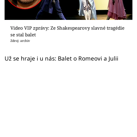
Sex a vztahy
Videa
Video VIP zprávy: Ze Shakespearovy slavné tragédie
Sledujte prima+
se stal balet
Zdroj: archiv
Přihlášení
Už se hraje i u nás: Balet o Romeovi a Julii
Sledujte nás