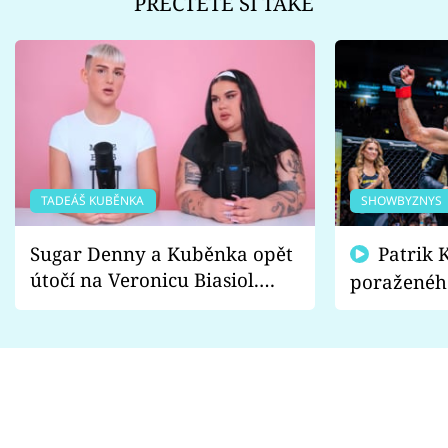
PŘEČTĚTE SI TAKÉ
TADEÁŠ KUBĚNKA
SHOWBYZNYS
Sugar Denny a Kuběnka opět
Patrik Kincl se zastal
útočí na Veronicu Biasiol.
poraženéh
Proč je podle nich falešná a
fanoušci n
lže o své nevěře?