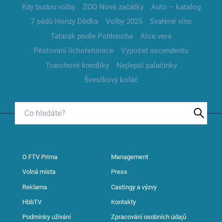
Kdy budou volby
ZOO Nové začátky
Auto – katalog
7 pádů Honzy Dědka
Volby 2025
Svařené víno
Tatarák podle Pohlreicha
Aloe vera
Pěstování lichořeřišnice
Výpočet ascendentu
Tvarohové knedlíky
Nejlepší palačinky
Švestkový koláč
O FTV Prima
Management
Volná místa
Press
Reklama
Castingy a výzvy
HbbTV
Kontakty
Podmínky užívání
Zpracování osobních údajů