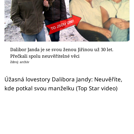
Sex a vztahy
Videa
Sledujte prima+
Přihlášení
Dalibor Janda je se svou ženou Jiřinou už 30 let.
Přečkali spolu neuvěřitelné věci
Zdroj: archiv
Sledujte nás
Úžasná lovestory Dalibora Jandy: Neuvěříte,
kde potkal svou manželku (Top Star video)