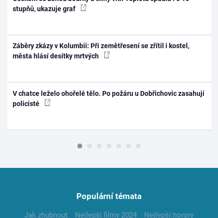
stupňů, ukazuje graf
Záběry zkázy v Kolumbii: Při zemětřesení se zřítil i kostel,
města hlásí desítky mrtvých
V chatce leželo ohořelé tělo. Po požáru u Dobřichovic zasahují
policisté
Populární témata
Jak zhubnout
Nejlepší filmy 2024
Nejlepší horory