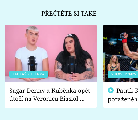
PŘEČTĚTE SI TAKÉ
TADEÁŠ KUBĚNKA
SHOWBYZNYS
Sugar Denny a Kuběnka opět
Patrik Kincl se zastal
útočí na Veronicu Biasiol.
poraženéh
Proč je podle nich falešná a
fanoušci n
lže o své nevěře?