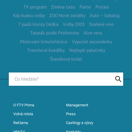
TV program
Změna času
Partie
Počasí
Kdy budou volby
ZOO Nové začátky
Auto – katalog
7 pádů Honzy Dědka
Volby 2025
Svařené víno
Tatarák podle Pohlreicha
Aloe vera
Pěstování lichořeřišnice
Výpočet ascendentu
Tvarohové knedlíky
Nejlepší palačinky
Švestkový koláč
O FTV Prima
Management
Volná místa
Press
Reklama
Castingy a výzvy
HbbTV
Kontakty