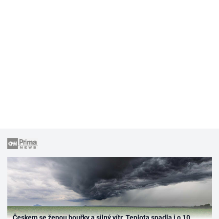
Českem se ženou bouřky a silný vítr. Teplota spadla i o 10