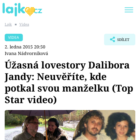
Lajk
■
Videa
Trendy:
KARLOS VÉMOLA
ONLYFANS
VIDEA
SDÍLET
SHOPAHOLICADEL
CLASH OF THE STARS
2. ledna 2015 20:50
Ivana Nádvorníková
Úžasná lovestory Dalibora
Jandy: Neuvěříte, kde
Témata
potkal svou manželku (Top
Showbyznys
Star video)
Youtubeři
Virály