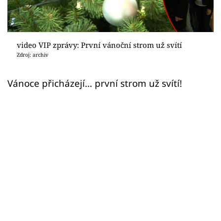
Sex a vztahy
Videa
video VIP zprávy: První vánoční strom už svítí
Sledujte prima+
Zdroj: archiv
Přihlášení
Vánoce přicházejí… první strom už svítí!
Sledujte nás