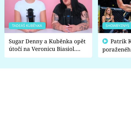
TADEÁŠ KUBĚNKA
SHOWBYZNYS
Sugar Denny a Kuběnka opět
Patrik Kincl se zastal
útočí na Veronicu Biasiol.
poraženéh
Proč je podle nich falešná a
fanoušci n
lže o své nevěře?