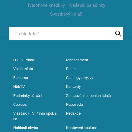
Tvarohové knedlíky
Nejlepší palačinky
Švestkový koláč
O FTV Prima
Management
Volná místa
Press
Reklama
Castingy a výzvy
HbbTV
Kontakty
Podmínky užívání
Zpracování osobních údajů
Cookies
Nápověda
Vlastník FTV Prima spol. s
Redakce
r.o.
Nahlásit chybu
Nastavení soukromí