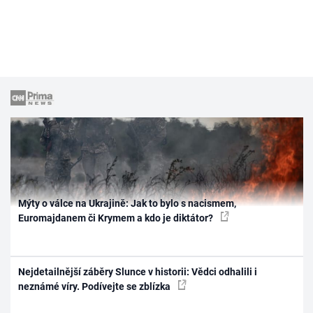
Mýty o válce na Ukrajině: Jak to bylo s nacismem,
Euromajdanem či Krymem a kdo je diktátor?
Nejdetailnější záběry Slunce v historii: Vědci odhalili i
neznámé víry. Podívejte se zblízka