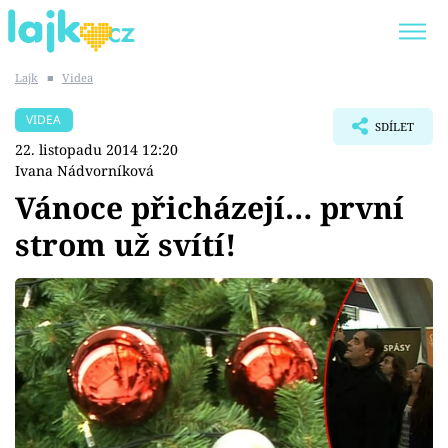
Lajk
■
Videa
Trendy:
KARLOS VÉMOLA
ONLYFANS
VIDEA
SDÍLET
SHOPAHOLICADEL
CLASH OF THE STARS
22. listopadu 2014 12:20
Ivana Nádvorníková
Vánoce přicházejí… první
strom už svítí!
Témata
Showbyznys
Youtubeři
Virály