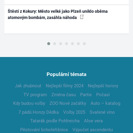
Štěstí z Kokury: Město velké jako Plzeň uniklo oběma
atomovým bombám, zasáhla náhoda
Populární témata
Jak zhubnout
Nejlepší filmy 2024
Nejlepší horory
TV program
Změna času
Partie
Počasí
Kdy budou volby
ZOO Nové začátky
Auto – katalog
7 pádů Honzy Dědka
Volby 2025
Svařené víno
Tatarák podle Pohlreicha
Aloe vera
Pěstování lichořeřišnice
Výpočet ascendentu