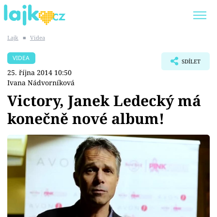
Lajk
■
Videa
Trendy:
KARLOS VÉMOLA
ONLYFANS
VIDEA
SDÍLET
SHOPAHOLICADEL
CLASH OF THE STARS
25. října 2014 10:50
Ivana Nádvorníková
Victory, Janek Ledecký má
konečně nové album!
Témata
Showbyznys
Youtubeři
Virály