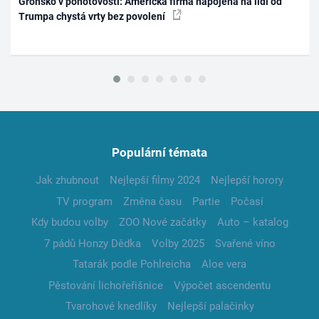
Grónsko v pohotovosti: Americká firma napojená na lidi od
Trumpa chystá vrty bez povolení
Populární témata
Jak zhubnout
Nejlepší filmy 2024
Nejlepší horory
TV program
Změna času
Partie
Počasí
Kdy budou volby
ZOO Nové začátky
Auto – katalog
7 pádů Honzy Dědka
Volby 2025
Svařené víno
Tatarák podle Pohlreicha
Aloe vera
Pěstování lichořeřišnice
Výpočet ascendentu
Tvarohové knedlíky
Nejlepší palačinky