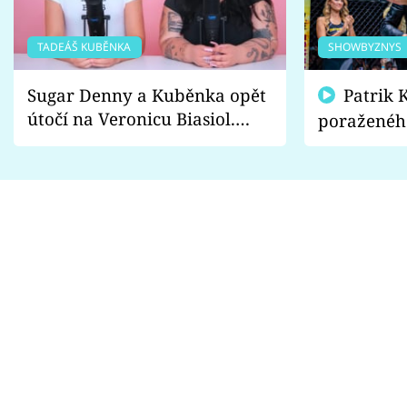
TADEÁŠ KUBĚNKA
SHOWBYZNYS
Sugar Denny a Kuběnka opět
Patrik Kincl se zastal
útočí na Veronicu Biasiol.
poraženéh
Proč je podle nich falešná a
fanoušci n
lže o své nevěře?