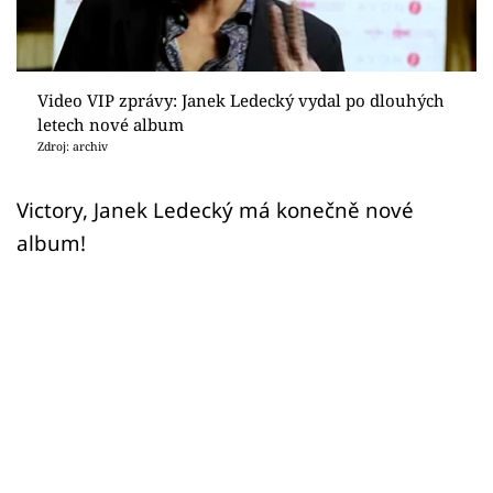
Sex a vztahy
Videa
Video VIP zprávy: Janek Ledecký vydal po dlouhých
Sledujte prima+
letech nové album
Zdroj: archiv
Přihlášení
Victory, Janek Ledecký má konečně nové
album!
Sledujte nás