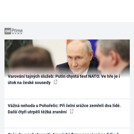
Varování tajných služeb: Putin chystá test NATO. Ve hře je i
útok na české sousedy
Vážná nehoda u Pohořelic: Při čelní srážce zemřeli dva lidé.
Další čtyři utrpěli těžká zranění