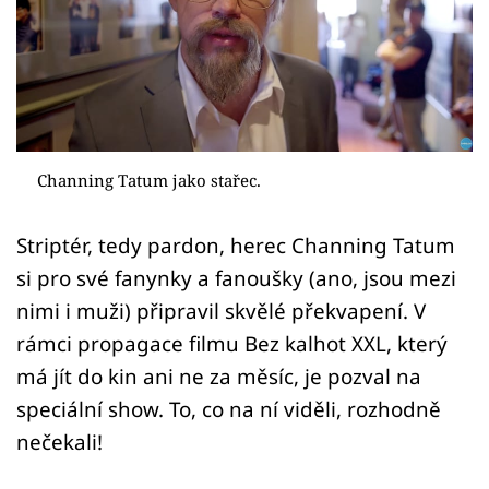
Sex a vztahy
Videa
Sledujte prima+
Přihlášení
Channing Tatum jako stařec.
Striptér, tedy pardon, herec Channing Tatum
Sledujte nás
si pro své fanynky a fanoušky (ano, jsou mezi
nimi i muži) připravil skvělé překvapení. V
rámci propagace filmu Bez kalhot XXL, který
má jít do kin ani ne za měsíc, je pozval na
speciální show. To, co na ní viděli, rozhodně
nečekali!