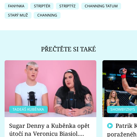
FANYNKA
STRIPTÉR
STRIPTÝZ
CHANNING TATUM
STARÝ MUŽ
CHANNING
PŘEČTĚTE SI TAKÉ
TADEÁŠ KUBĚNKA
SHOWBYZNYS
Sugar Denny a Kuběnka opět
Patrik Kincl se zastal
útočí na Veronicu Biasiol.
poraženéh