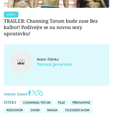
VIDEA
TRAILER: Channing Tatum bude zase Bez
kalhot! Podívejte se na novou sexy
upoutávku!
Autor článku
Tereza Javorová
Sdílejte článek
ŠTÍTKY
CHANNING TATUM
FILM
PŘEKVAPENÍ
ROZHOVOR
SHOW
MASKA
TELEVIZNÍ SHOW