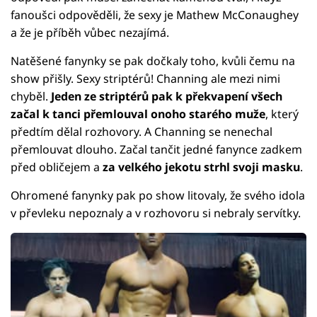
fanoušci odpověděli, že sexy je Mathew McConaughey
a že je příběh vůbec nezajímá.
Natěšené fanynky se pak dočkaly toho, kvůli čemu na
show přišly. Sexy striptérů! Channing ale mezi nimi
chyběl.
Jeden ze striptérů pak k překvapení všech
začal k tanci přemlouval onoho starého muže
, který
předtím dělal rozhovory. A Channing se nenechal
přemlouvat dlouho. Začal tančit jedné fanynce zadkem
před obličejem a
za velkého jekotu strhl svoji masku
.
Ohromené fanynky pak po show litovaly, že svého idola
v převleku nepoznaly a v rozhovoru si nebraly servítky.