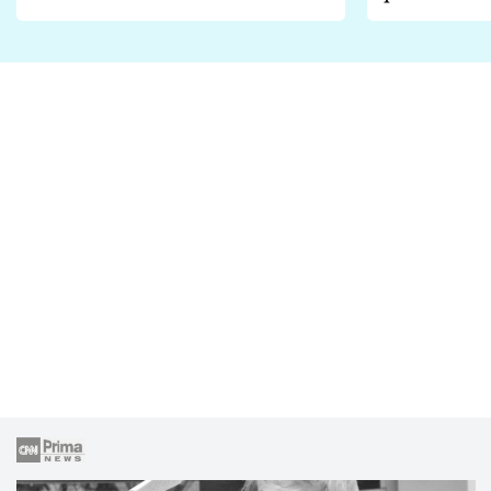
Proč je podle nich falešná a
fanoušci n
lže o své nevěře?