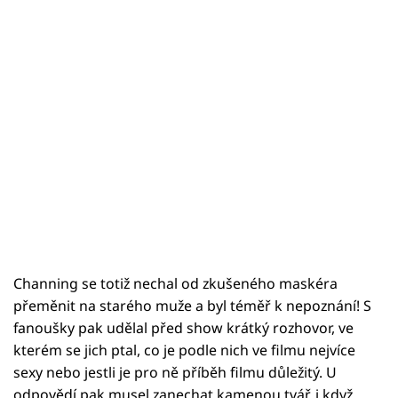
Channing se totiž nechal od zkušeného maskéra
přeměnit na starého muže a byl téměř k nepoznání! S
fanoušky pak udělal před show krátký rozhovor, ve
kterém se jich ptal, co je podle nich ve filmu nejvíce
sexy nebo jestli je pro ně příběh filmu důležitý. U
odpovědí pak musel zanechat kamenou tvář, i když