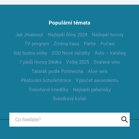
Populární témata
Jak zhubnout
Nejlepší filmy 2024
Nejlepší horory
TV program
Změna času
Partie
Počasí
Kdy budou volby
ZOO Nové začátky
Auto – katalog
7 pádů Honzy Dědka
Volby 2025
Svařené víno
Tatarák podle Pohlreicha
Aloe vera
Pěstování lichořeřišnice
Výpočet ascendentu
Tvarohové knedlíky
Nejlepší palačinky
Švestkový koláč