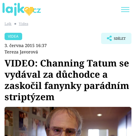
Lajk
■
Videa
Trendy:
KARLOS VÉMOLA
ONLYFANS
VIDEA
SDÍLET
SHOPAHOLICADEL
CLASH OF THE STARS
3. června 2015 16:37
Tereza Javorová
VIDEO: Channing Tatum se
vydával za důchodce a
Témata
zaskočil fanynky parádním
Showbyznys
striptýzem
Youtubeři
Virály