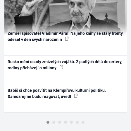
Zemřel spisovatel Vladimír Páral. Na jeho knihy se stály fronty,
odešel v den svých narozenin
Rusko mění osudy zmizelých vojáků. Z padlých dělá dezertéry,
rodiny přicházejí o miliony
Babiš si chce posvítit na Klempířovu kulturní politiku.
Samozřejmě budu reagovat, uvedl