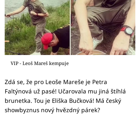
Sex a vztahy
Videa
Sledujte prima+
Přihlášení
VIP - Leoš Mareš kempuje
Sledujte nás
Zdá se, že pro Leoše Mareše je Petra
Faltýnová už pasé! Učarovala mu jiná štíhlá
brunetka. Tou je Eliška Bučková! Má český
showbyznus nový hvězdný párek?