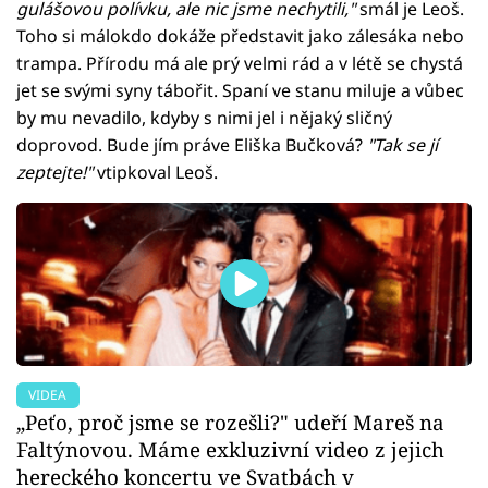
gulášovou polívku, ale nic jsme nechytili,"
smál je Leoš.
Toho si málokdo dokáže představit jako zálesáka nebo
trampa. Přírodu má ale prý velmi rád a v létě se chystá
jet se svými syny tábořit. Spaní ve stanu miluje a vůbec
by mu nevadilo, kdyby s nimi jel i nějaký sličný
doprovod. Bude jím práve Eliška Bučková?
"Tak se jí
zeptejte!"
vtipkoval Leoš.
VIDEA
„Peťo, proč jsme se rozešli?" udeří Mareš na
Faltýnovou. Máme exkluzivní video z jejich
hereckého koncertu ve Svatbách v