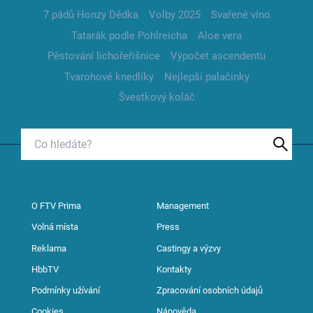
7 pádů Honzy Dědka
Volby 2025
Svařené víno
Tatarák podle Pohlreicha
Aloe vera
Pěstování lichořeřišnice
Výpočet ascendentu
Tvarohové knedlíky
Nejlepší palačinky
Švestkový koláč
O FTV Prima
Management
Volná místa
Press
Reklama
Castingy a výzvy
HbbTV
Kontakty
Podmínky užívání
Zpracování osobních údajů
Cookies
Nápověda