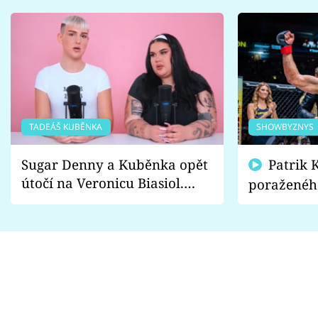
TADEÁŠ KUBĚNKA
SHOWBYZNYS
Sugar Denny a Kuběnka opět
Patrik Kincl se zastal
útočí na Veronicu Biasiol.
poraženéh
Proč je podle nich falešná a
fanoušci n
lže o své nevěře?