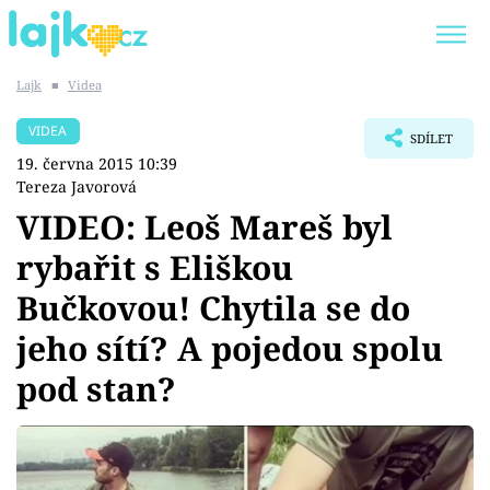
Lajk
■
Videa
Trendy:
KARLOS VÉMOLA
ONLYFANS
VIDEA
SDÍLET
SHOPAHOLICADEL
CLASH OF THE STARS
19. června 2015 10:39
Tereza Javorová
VIDEO: Leoš Mareš byl
rybařit s Eliškou
Témata
Bučkovou! Chytila se do
Showbyznys
jeho sítí? A pojedou spolu
pod stan?
Youtubeři
Virály