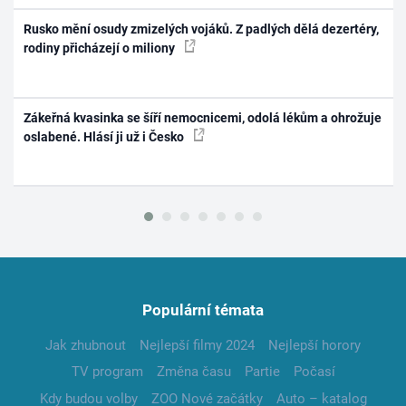
Rusko mění osudy zmizelých vojáků. Z padlých dělá dezertéry,
rodiny přicházejí o miliony
Zákeřná kvasinka se šíří nemocnicemi, odolá lékům a ohrožuje
oslabené. Hlásí ji už i Česko
Populární témata
Jak zhubnout
Nejlepší filmy 2024
Nejlepší horory
TV program
Změna času
Partie
Počasí
Kdy budou volby
ZOO Nové začátky
Auto – katalog