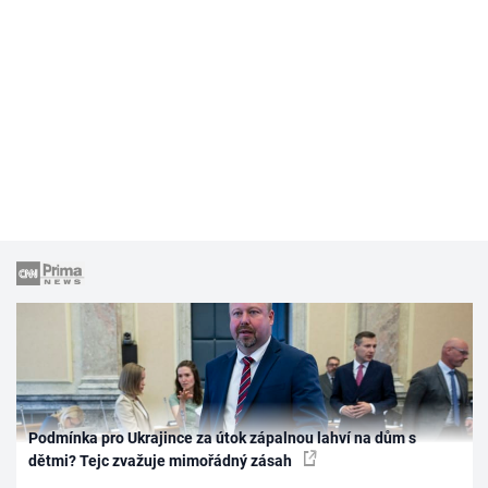
Podmínka pro Ukrajince za útok zápalnou lahví na dům s
dětmi? Tejc zvažuje mimořádný zásah