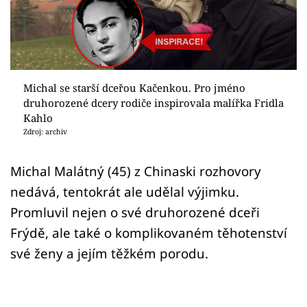
Sex a vztahy
Videa
Sledujte prima+
Michal se starší dceřou Kačenkou. Pro jméno
druhorozené dcery rodiče inspirovala malířka Fridla
Přihlášení
Kahlo
Zdroj: archiv
Sledujte nás
Michal Malátný (45) z Chinaski rozhovory
nedává, tentokrát ale udělal výjimku.
Promluvil nejen o své druhorozené dceři
Frýdě, ale také o komplikovaném těhotenství
své ženy a jejím těžkém porodu.