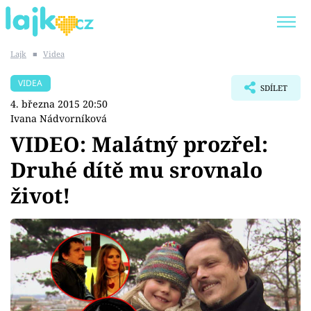
Lajk
■
Videa
Trendy:
KARLOS VÉMOLA
ONLYFANS
VIDEA
SDÍLET
SHOPAHOLICADEL
CLASH OF THE STARS
4. března 2015 20:50
Ivana Nádvorníková
VIDEO: Malátný prozřel:
Druhé dítě mu srovnalo
Témata
život!
Showbyznys
Youtubeři
Virály