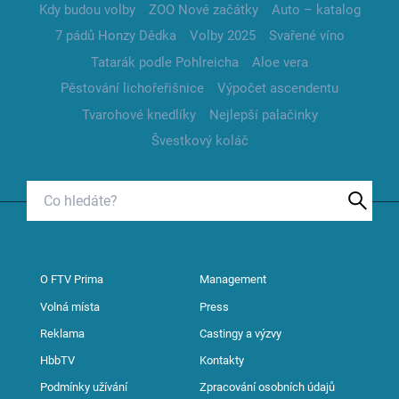
Kdy budou volby
ZOO Nové začátky
Auto – katalog
7 pádů Honzy Dědka
Volby 2025
Svařené víno
Tatarák podle Pohlreicha
Aloe vera
Pěstování lichořeřišnice
Výpočet ascendentu
Tvarohové knedlíky
Nejlepší palačinky
Švestkový koláč
O FTV Prima
Management
Volná místa
Press
Reklama
Castingy a výzvy
HbbTV
Kontakty
Podmínky užívání
Zpracování osobních údajů