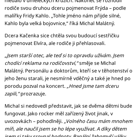
hledalo v uměleckých kruzích. Nakonec se rozhodli
rodiče svou druhou dceru pojmenovat Frýda – podle
malířky Fridy Kahlo. „Tohle jméno nám přijde silné,
Kahlo byla velká bojovnice,“ říká Michal Malátný.
Dcera Kačenka sice chtěla svou budoucí sestřičku
pojmenovat Elvíra, ale rodiče ji přehlasovali.
„Jsem starší otec, ale teď si to opravdu užívám. Jsem
chodící reklama na rodičovství,“
směje se Michal
Malátný. Personálu a doktorům, kteří se v těhotenství o
jeho ženu starali, je nesmírně vděčný a také je hned po
porodu pozval na koncert.
„Hned jsme tam dceru
zapili,“
prozrazuje.
Michal si nedovedl představit, jak se dvěma dětmi bude
fungovat. Jako rocker měl zařízený život jinak, v
uvozovkách – pohodlněji.
„Volného času mám mnohem
míň, ale naučil jsem se ho lépe využívat. A díky dětem
jsem si taky srovnal hodnoty. Banální žabomyší války