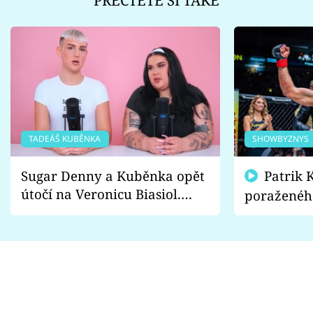
PŘEČTĚTE SI TAKÉ
TADEÁŠ KUBĚNKA
SHOWBYZNYS
Sugar Denny a Kuběnka opět
Patrik Kincl se zastal
útočí na Veronicu Biasiol.
poraženéh
Proč je podle nich falešná a
fanoušci n
lže o své nevěře?