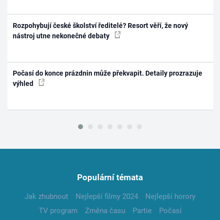
Rozpohybují české školství ředitelé? Resort věří, že nový
nástroj utne nekonečné debaty
Počasí do konce prázdnin může překvapit. Detaily prozrazuje
výhled
Populární témata
Jak zhubnout
Nejlepší filmy 2024
Nejlepší horory
TV program
Změna času
Partie
Počasí