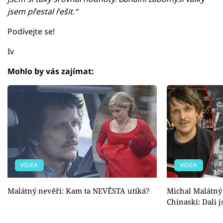
jsem přestal řešit.“
Podívejte se!
Iv
Mohlo by vás zajímat:
VIDEA
VIDEA
Malátný nevěří: Kam ta NEVĚSTA utíká?
Michal Malátný 
Chinaski: Dali j