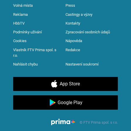
Volná místa
Press
Reklama
Castingy a výzvy
HbbTV
Kontakty
Podmínky užívání
Zpracování osobních údajů
Cookies
Nápověda
Vlastník FTV Prima spol. s
Redakce
r.o.
Nahlásit chybu
Nastavení soukromí
App Store
Google Play
© FTV Prima spol. s r.o.