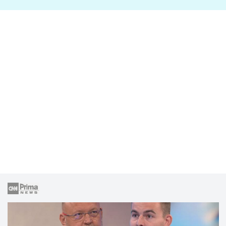
lže o své nevěře?