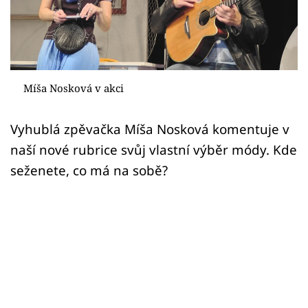
Sex a vztahy
Videa
Sledujte prima+
Míša Nosková v akci
Přihlášení
Vyhublá zpěvačka Míša Nosková komentuje v
naší nové rubrice svůj vlastní výběr módy. Kde
Sledujte nás
seženete, co má na sobě?