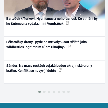
Bartošek k Turkovi: Hyenismus a nehoráznost. Ke stíhání by
ho Sněmovna vydala, míní Vondráček
Lékárničky, drony i pytle na mrtvoly: Jsou tržiště jako
Wildberries legitimním cílem Ukrajiny?
Šándor: Na masy ruských vojáků budou ukrajinské drony
krátké. Konflikt se nevyvíjí dobře