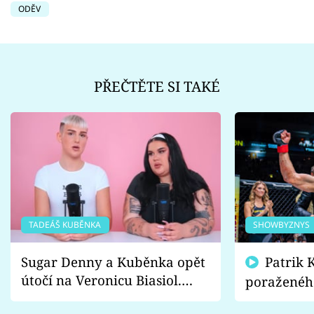
ODĚV
PŘEČTĚTE SI TAKÉ
TADEÁŠ KUBĚNKA
SHOWBYZNYS
Sugar Denny a Kuběnka opět
Patrik Kincl se zastal
útočí na Veronicu Biasiol.
poraženéh
Proč je podle nich falešná a
fanoušci n