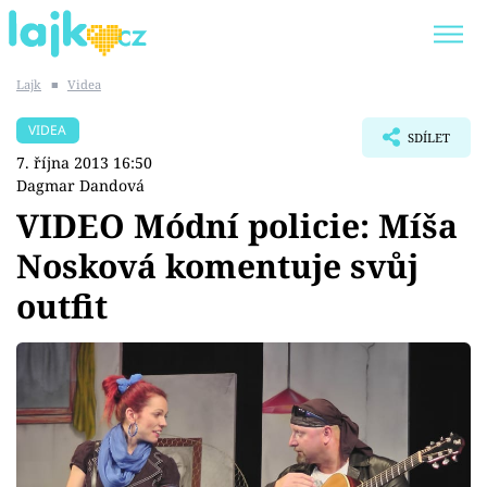
Lajk
■
Videa
Trendy:
KARLOS VÉMOLA
ONLYFANS
VIDEA
SDÍLET
SHOPAHOLICADEL
CLASH OF THE STARS
7. října 2013 16:50
Dagmar Dandová
VIDEO Módní policie: Míša
Nosková komentuje svůj
Témata
outfit
Showbyznys
Youtubeři
Virály