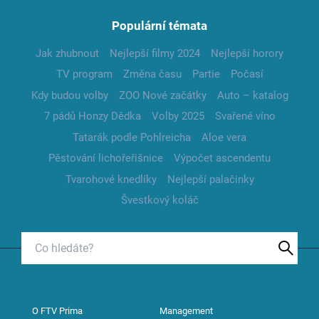
Populární témata
Jak zhubnout
Nejlepší filmy 2024
Nejlepší horory
TV program
Změna času
Partie
Počasí
Kdy budou volby
ZOO Nové začátky
Auto – katalog
7 pádů Honzy Dědka
Volby 2025
Svařené víno
Tatarák podle Pohlreicha
Aloe vera
Pěstování lichořeřišnice
Výpočet ascendentu
Tvarohové knedlíky
Nejlepší palačinky
Švestkový koláč
O FTV Prima
Management