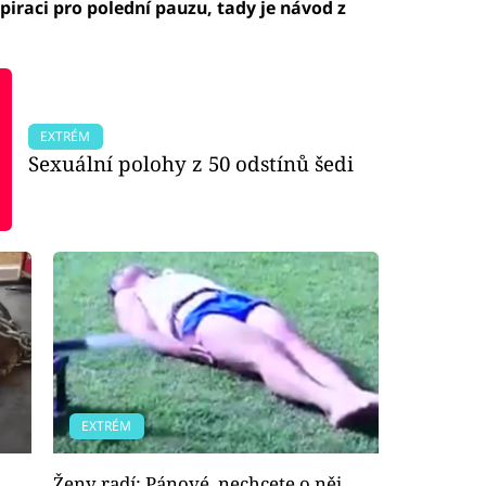
piraci pro polední pauzu, tady je návod z
EXTRÉM
Sexuální polohy z 50 odstínů šedi
EXTRÉM
Ženy radí: Pánové, nechcete o něj