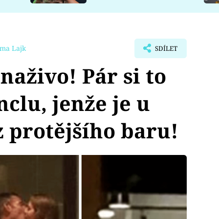
ima Lajk
SDÍLET
naživo! Pár si to
clu, jenže je u
z protějšího baru!