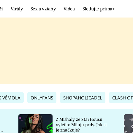
ři
Virály
Sex a vztahy
Videa
Sledujte prima+
Showbyznys
Extrém
VIRÁLY
KURIOZITY
VIDEA
KVÍZY
S VÉMOLA
ONLYFANS
SHOPAHOLICADEL
CLASH OF
Z Mishaly ze StarHousu
vylétlo: Miluju prdy. Jak si
co
je značkuje?