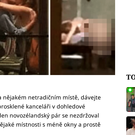
TO
na nějakém netradičním místě, dávejte
 prosklené kanceláři v dohledové
eden novozélandský pár se nezdržoval
ějaké místnosti s méně okny a prostě