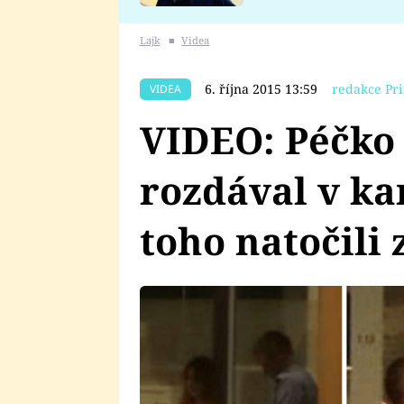
se v Plzni stalo
Lajk
■
Videa
6. října 2015 13:59
redakce Pr
VIDEA
VIDEO: Péčko 
rozdával v kan
toho natočili 