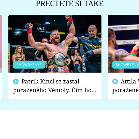
PŘEČTĚTE SI TAKÉ
SHOWBYZNYS
SHOWBYZNY
Patrik Kincl se zastal
Attila Végh podpořil
poraženého Vémoly. Čím ho
poražené
fanoušci naštvali?
chce radě
s vítězem