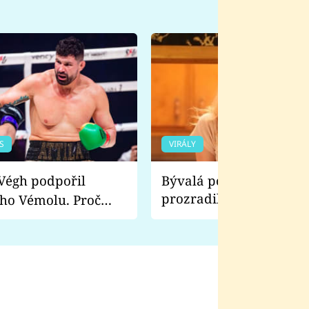
S
VIRÁLY
Bývalá pornoherečka
prozradila, co ji šokova
ho Vémolu. Proč
natáčení Euforie. Vážně
ji zápasit s ním než
bylo drsnější než hanba
 Kinclem?
filmy?