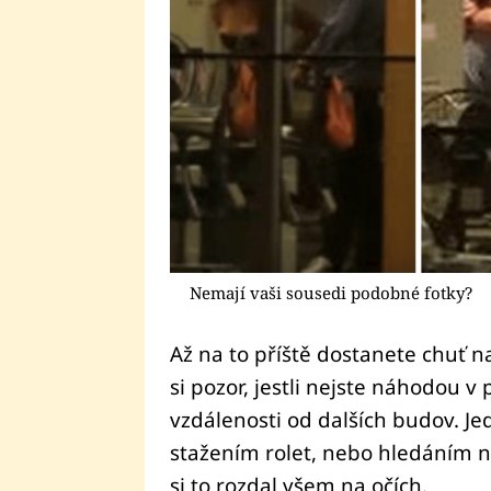
Nemají vaši sousedi podobné fotky?
Až na to příště dostanete chuť 
si pozor, jestli nejste náhodou v
vzdálenosti od dalších budov. J
stažením rolet, nebo hledáním n
si to rozdal všem na očích.