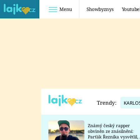
Menu
Showbyznys
Youtube
Youtuberky
Youtubeři
SHOPAHOLICADEL
FATTYPILLOW
ANNA ŠULC
FREESCOOT
SUGAR DENNY
ADAM KAJUMI
LADUŠKA
TADEÁŠ KUBĚNKA
DOMINIKA
DATEL
Trendy:
KARLO
MYSLIVCOVÁ
Známý český rapper
obviněn ze znásilnění:
Parťák Řezníka vysvětlil, 