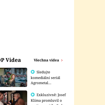
P Videa
Všechna videa
Sledujte
komediální seriál
Agrometal
exkluzivně na
prima+
Exkluzivně: Josef
Klíma promluvil o