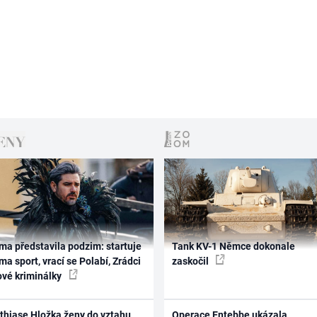
ma představila podzim: startuje
Tank KV-1 Němce dokonale
ma sport, vrací se Polabí, Zrádci
zaskočil
ové kriminálky
thiase Hložka ženy do vztahu
Operace Entebbe ukázala