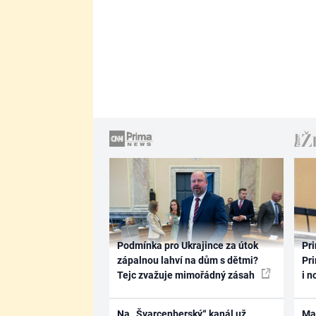
Podmínka pro Ukrajince za útok
Pri
zápalnou lahví na dům s dětmi?
Pri
Tejc zvažuje mimořádný zásah
i n
Na „Švarcenberský“ kanál už
Ma