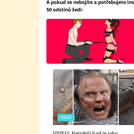
A pokud se nebojíte a potřebujete ins
50 odstínů šedi:
VIDEA
VIDEO: Největší had je jako