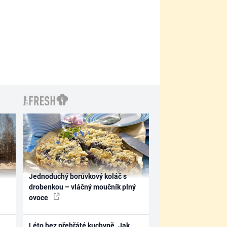
Jednoduchý borůvkový koláč s
drobenkou – vláčný moučník plný
ovoce
Léto bez přehřáté kuchyně. Jak