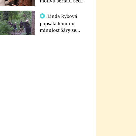
motivu seriálu Sedm
schodů k moci
Linda Rybová
popsala temnou
minulost Sáry ze
seriálu Zákony vlka