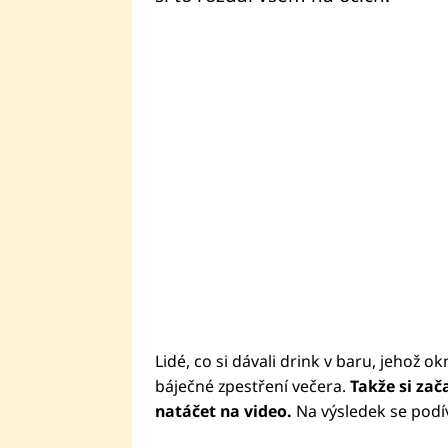
Lidé, co si dávali drink v baru, jehož o
báječné zpestření večera.
Takže si zač
natáčet na video.
Na výsledek se podív