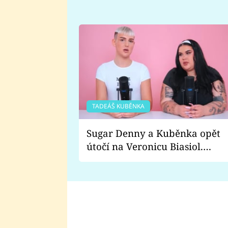
TADEÁŠ KUBĚNKA
Sugar Denny a Kuběnka opět
útočí na Veronicu Biasiol.
Proč je podle nich falešná a
lže o své nevěře?