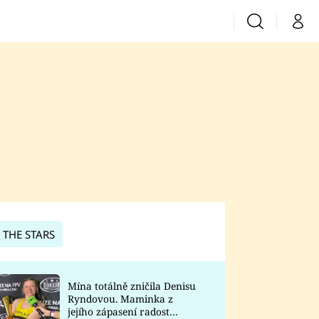
Vyhledávání
Můj 
Prima+
CNN Prima News
Prima Fresh
Prima Living
Prima Zoom
 THE STARS
Prima Lajk
Mína totálně zničila Denisu
Ryndovou. Maminka z
Sledujte nás
jejího zápasení radost