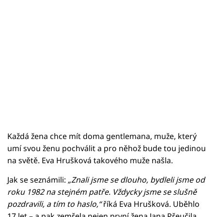
Každá žena chce mít doma gentlemana, muže, který
umí svou ženu pochválit a pro něhož bude tou jedinou
na světě. Eva Hrušková takového muže našla.
Jak se seznámili:
„Znali jsme se dlouho, bydleli jsme od
roku 1982 na stejném patře. Vždycky jsme se slušně
pozdravili, a tím to haslo,“
říká Eva Hrušková. Uběhlo
17 let – a pak zemřela nejen první žena Jana Přeučila,