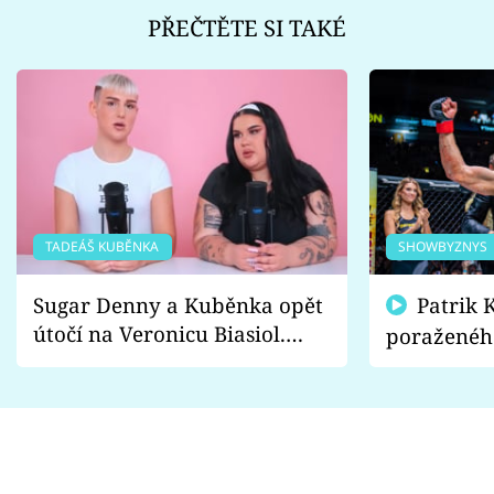
PŘEČTĚTE SI TAKÉ
TADEÁŠ KUBĚNKA
SHOWBYZNYS
Sugar Denny a Kuběnka opět
Patrik Kincl se zastal
útočí na Veronicu Biasiol.
poraženéh
Proč je podle nich falešná a
fanoušci n
lže o své nevěře?