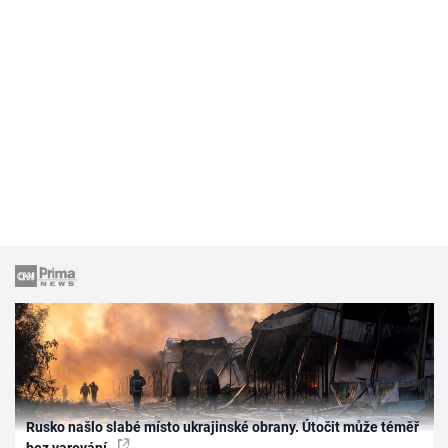
Rusko našlo slabé místo ukrajinské obrany. Útočit může téměř