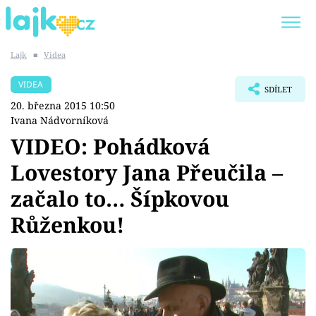
Lajk
■
Videa
Trendy:
KARLOS VÉMOLA
ONLYFANS
VIDEA
SDÍLET
SHOPAHOLICADEL
CLASH OF THE STARS
20. března 2015 10:50
Ivana Nádvorníková
VIDEO: Pohádková
Lovestory Jana Přeučila –
Témata
začalo to… Šípkovou
Showbyznys
Růženkou!
Youtubeři
Virály