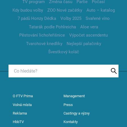
TV program
Změna času
Partie
Počasí
Kdy budou volby
ZOO Nové začátky
Auto – katalog
7 pádů Honzy Dědka
Volby 2025
Svařené víno
Tatarák podle Pohlreicha
Aloe vera
Pěstování lichořeřišnice
Výpočet ascendentu
Tvarohové knedlíky
Nejlepší palačinky
Švestkový koláč
O FTV Prima
Management
Volná místa
Press
Reklama
Castingy a výzvy
HbbTV
Kontakty