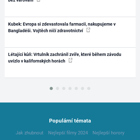
bez varování
Kubek: Evropa si zdevastovala farmacii, nakupujeme v
Bangladéši. Vojtěch ničí zdravotnictví
Létající kůň: Vrtulník zachránil zvíře, které během závodu
uvízlo v kalifornských horách
Populární témata
Jak zhubnout
Nejlepší filmy 2024
Nejlepší horory