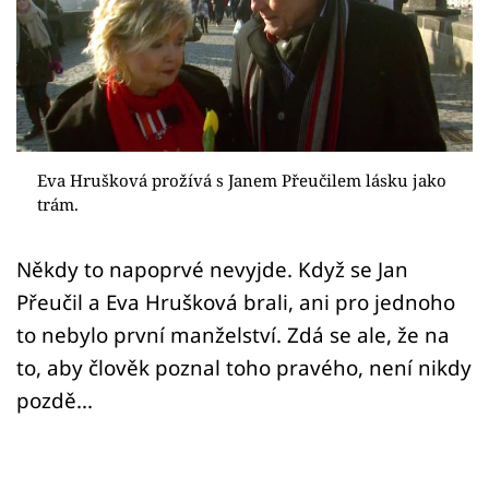
Sex a vztahy
Videa
Sledujte prima+
Přihlášení
Eva Hrušková prožívá s Janem Přeučilem lásku jako
trám.
Sledujte nás
Někdy to napoprvé nevyjde. Když se Jan
Přeučil a Eva Hrušková brali, ani pro jednoho
to nebylo první manželství. Zdá se ale, že na
to, aby člověk poznal toho pravého, není nikdy
pozdě...