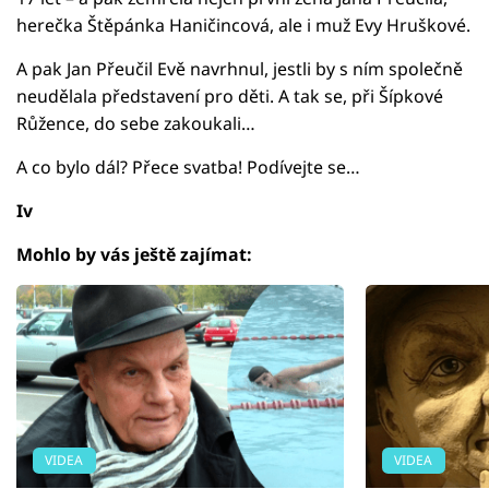
herečka Štěpánka Haničincová, ale i muž Evy Hruškové.
A pak Jan Přeučil Evě navrhnul, jestli by s ním společně
neudělala představení pro děti. A tak se, při Šípkové
Růžence, do sebe zakoukali…
A co bylo dál? Přece svatba! Podívejte se…
Iv
Mohlo by vás ještě zajímat:
VIDEA
VIDEA