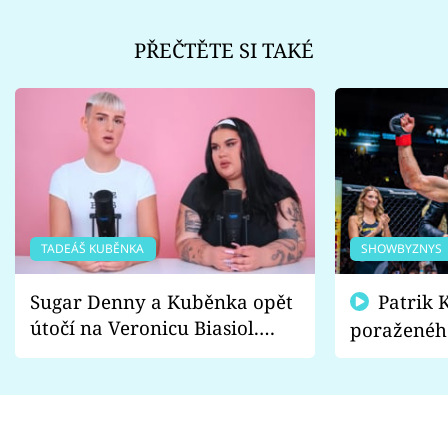
PŘEČTĚTE SI TAKÉ
TADEÁŠ KUBĚNKA
SHOWBYZNYS
Sugar Denny a Kuběnka opět
Patrik Kincl se zastal
útočí na Veronicu Biasiol.
poraženéh
Proč je podle nich falešná a
fanoušci n
lže o své nevěře?