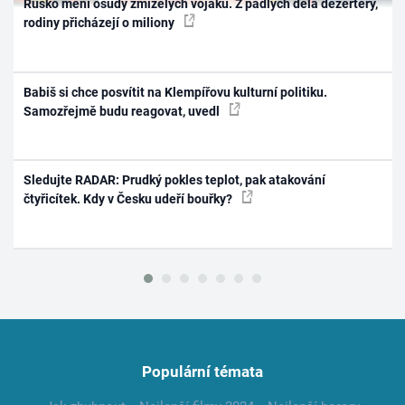
Rusko mění osudy zmizelých vojáků. Z padlých dělá dezertéry,
rodiny přicházejí o miliony
Babiš si chce posvítit na Klempířovu kulturní politiku.
Samozřejmě budu reagovat, uvedl
Sledujte RADAR: Prudký pokles teplot, pak atakování
čtyřicítek. Kdy v Česku udeří bouřky?
Populární témata