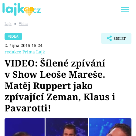
Lajk
■
Videa
Trendy:
KARLOS VÉMOLA
ONLYFANS
VIDEA
SDÍLET
SHOPAHOLICADEL
CLASH OF THE STARS
2. října 2015 15:24
redakce Prima Lajk
VIDEO: Šílené zpívání
v Show Leoše Mareše.
Témata
Matěj Ruppert jako
Showbyznys
zpívající Zeman, Klaus i
Pavarotti!
Youtubeři
Virály