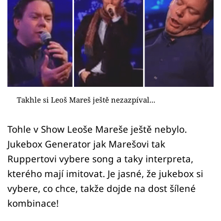
Sex a vztahy
Videa
Sledujte prima+
Přihlášení
Takhle si Leoš Mareš ještě nezazpíval...
Sledujte nás
Tohle v Show Leoše Mareše ještě nebylo.
Jukebox Generator jak Marešovi tak
Ruppertovi vybere song a taky interpreta,
kterého mají imitovat. Je jasné, že jukebox si
vybere, co chce, takže dojde na dost šílené
kombinace!