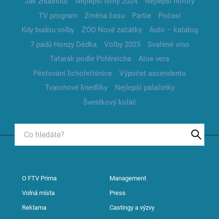
Jak zhubnout
Nejlepší filmy 2024
Nejlepší horory
TV program
Změna času
Partie
Počasí
Kdy budou volby
ZOO Nové začátky
Auto – katalog
7 pádů Honzy Dědka
Volby 2025
Svařené víno
Tatarák podle Pohlreicha
Aloe vera
Pěstování lichořeřišnice
Výpočet ascendentu
Tvarohové knedlíky
Nejlepší palačinky
Švestkový koláč
O FTV Prima
Management
Volná místa
Press
Reklama
Castingy a výzvy