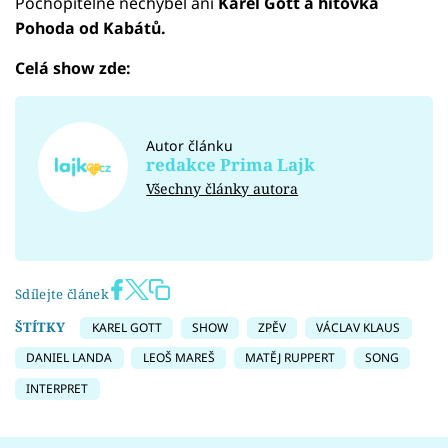
Pochopitelně nechyběl ani
Karel Gott a hitovka
Pohoda od Kabátů.
Celá show zde:
Failed to fetch
Autor článku
redakce Prima Lajk
Všechny články autora
Sdílejte článek
ŠTÍTKY
KAREL GOTT
SHOW
ZPĚV
VÁCLAV KLAUS
DANIEL LANDA
LEOŠ MAREŠ
MATĚJ RUPPERT
SONG
INTERPRET