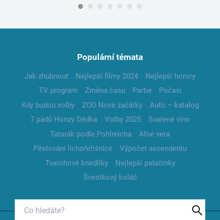
Populární témata
Jak zhubnout
Nejlepší filmy 2024
Nejlepší horory
TV program
Změna času
Partie
Počasí
Kdy budou volby
ZOO Nové začátky
Auto – katalog
7 pádů Honzy Dědka
Volby 2025
Svařené víno
Tatarák podle Pohlreicha
Aloe vera
Pěstování lichořeřišnice
Výpočet ascendentu
Tvarohové knedlíky
Nejlepší palačinky
Švestkový koláč