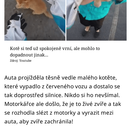
Sex a vztahy
Videa
Sledujte prima+
Přihlášení
Kotě si teď už spokojeně vrní, ale mohlo to
dopadnout jinak...
Zdroj: Youtube
Sledujte nás
Auta projížděla těsně vedle malého kotěte,
které vypadlo z červeného vozu a dostalo se
tak doprostřed silnice. Nikdo si ho nevšímal.
Motorkářce ale došlo, že je to živé zvíře a tak
se rozhodla slézt z motorky a vyrazit mezi
auta, aby zvíře zachránila!