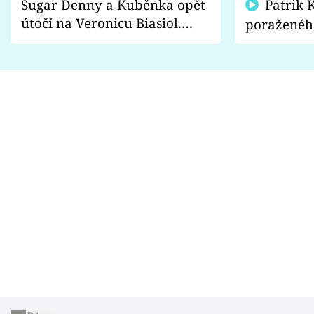
Sugar Denny a Kuběnka opět
Patrik Kincl se zastal
útočí na Veronicu Biasiol.
poraženéh
Proč je podle nich falešná a
fanoušci n
lže o své nevěře?