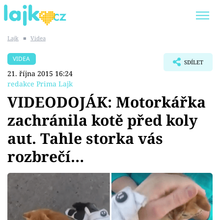
Lajk
■
Videa
Trendy:
KARLOS VÉMOLA
ONLYFANS
VIDEA
SDÍLET
SHOPAHOLICADEL
CLASH OF THE STARS
21. října 2015 16:24
redakce Prima Lajk
VIDEODOJÁK: Motorkářka
zachránila kotě před koly
Témata
aut. Tahle storka vás
Showbyznys
rozbrečí…
Youtubeři
Virály