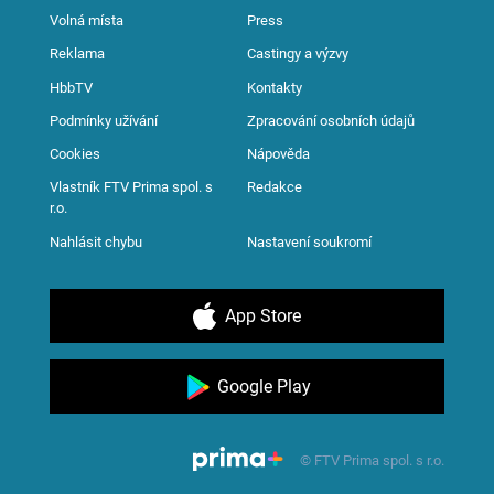
Volná místa
Press
Reklama
Castingy a výzvy
HbbTV
Kontakty
Podmínky užívání
Zpracování osobních údajů
Cookies
Nápověda
Vlastník FTV Prima spol. s
Redakce
r.o.
Nahlásit chybu
Nastavení soukromí
App Store
Google Play
© FTV Prima spol. s r.o.