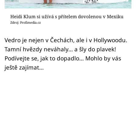
Sex a vztahy
Videa
Heidi Klum si užívá s přítelem dovolenou v Mexiku
Zdroj: Profimedia.cz
Sledujte prima+
Vedro je nejen v Čechách, ale i v Hollywoodu.
Tamní hvězdy neváhaly... a šly do plavek!
Přihlášení
Podívejte se, jak to dopadlo... Mohlo by vás
ještě zajímat...
Sledujte nás