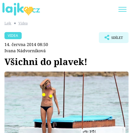
Lajk
■
Videa
Trendy:
KARLOS VÉMOLA
ONLYFANS
VIDEA
SDÍLET
SHOPAHOLICADEL
CLASH OF THE STARS
14. června 2014 08:50
Ivana Nádvorníková
Všichni do plavek!
Témata
Showbyznys
Youtubeři
Virály