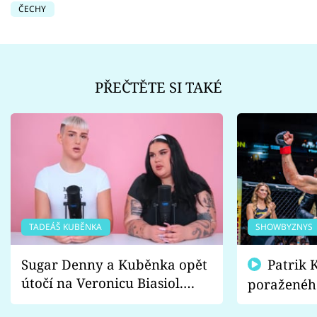
ČECHY
PŘEČTĚTE SI TAKÉ
TADEÁŠ KUBĚNKA
SHOWBYZNYS
Sugar Denny a Kuběnka opět
Patrik Kincl se zastal
útočí na Veronicu Biasiol.
poraženéh
Proč je podle nich falešná a
fanoušci n