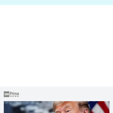
lže o své nevěře?