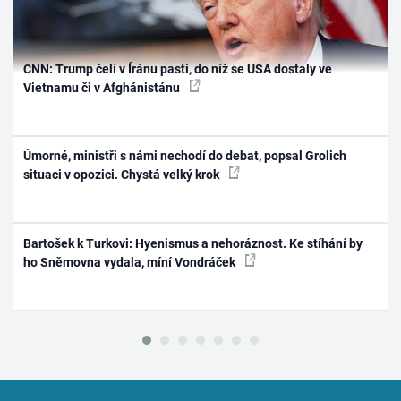
CNN: Trump čelí v Íránu pasti, do níž se USA dostaly ve
Vietnamu či v Afghánistánu
Úmorné, ministři s námi nechodí do debat, popsal Grolich
situaci v opozici. Chystá velký krok
Bartošek k Turkovi: Hyenismus a nehoráznost. Ke stíhání by
ho Sněmovna vydala, míní Vondráček