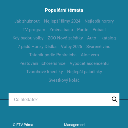
Populární témata
Jak zhubnout
Nejlepší filmy 2024
Nejlepší horory
TV program
Změna času
Partie
Počasí
Kdy budou volby
ZOO Nové začátky
Auto – katalog
7 pádů Honzy Dědka
Volby 2025
Svařené víno
Tatarák podle Pohlreicha
Aloe vera
Pěstování lichořeřišnice
Výpočet ascendentu
Tvarohové knedlíky
Nejlepší palačinky
Švestkový koláč
O FTV Prima
Management