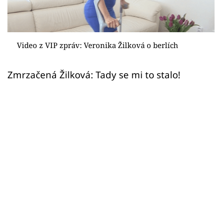
Sex a vztahy
Videa
Video z VIP zpráv: Veronika Žilková o berlích
Sledujte prima+
Zmrzačená Žilková: Tady se mi to stalo!
Přihlášení
Sledujte nás