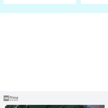
Proč je podle nich falešná a
fanoušci n
lže o své nevěře?