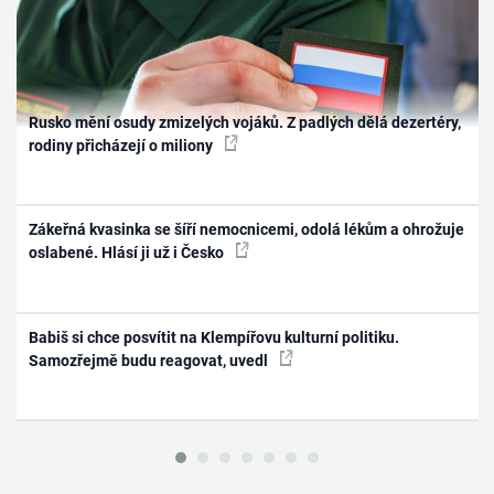
Rusko mění osudy zmizelých vojáků. Z padlých dělá dezertéry,
rodiny přicházejí o miliony
Zákeřná kvasinka se šíří nemocnicemi, odolá lékům a ohrožuje
oslabené. Hlásí ji už i Česko
Babiš si chce posvítit na Klempířovu kulturní politiku.
Samozřejmě budu reagovat, uvedl