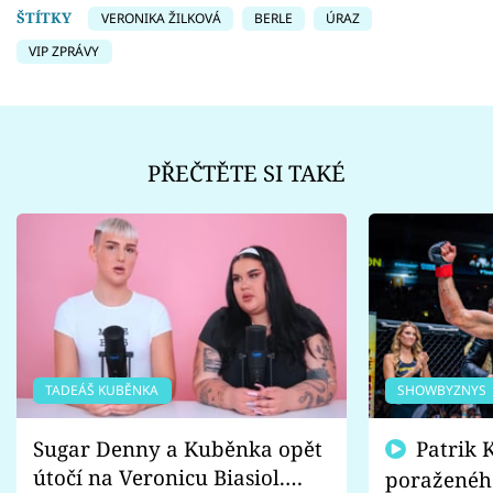
ŠTÍTKY
VERONIKA ŽILKOVÁ
BERLE
ÚRAZ
VIP ZPRÁVY
PŘEČTĚTE SI TAKÉ
TADEÁŠ KUBĚNKA
SHOWBYZNYS
Sugar Denny a Kuběnka opět
Patrik Kincl se zastal
útočí na Veronicu Biasiol.
poraženéh