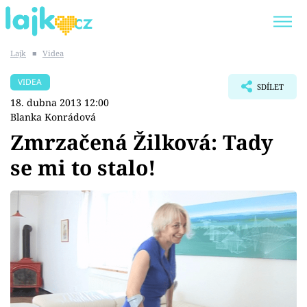
Lajk
■
Videa
Trendy:
KARLOS VÉMOLA
ONLYFANS
VIDEA
SDÍLET
SHOPAHOLICADEL
CLASH OF THE STARS
18. dubna 2013 12:00
Blanka Konrádová
Zmrzačená Žilková: Tady
se mi to stalo!
Témata
Showbyznys
Youtubeři
Virály