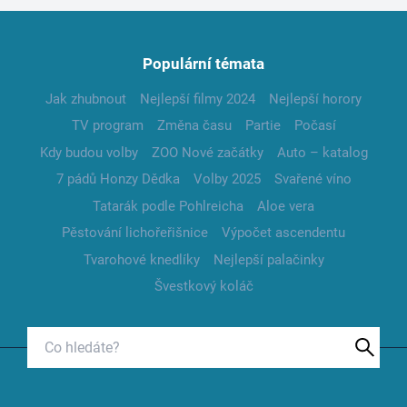
Populární témata
Jak zhubnout
Nejlepší filmy 2024
Nejlepší horory
TV program
Změna času
Partie
Počasí
Kdy budou volby
ZOO Nové začátky
Auto – katalog
7 pádů Honzy Dědka
Volby 2025
Svařené víno
Tatarák podle Pohlreicha
Aloe vera
Pěstování lichořeřišnice
Výpočet ascendentu
Tvarohové knedlíky
Nejlepší palačinky
Švestkový koláč