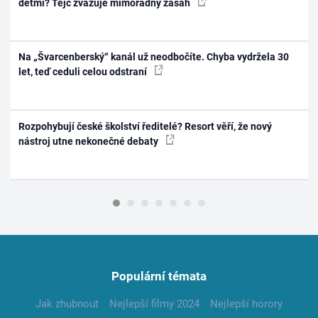
dětmi? Tejc zvažuje mimořádný zásah
Na „Švarcenberský“ kanál už neodbočíte. Chyba vydržela 30
let, teď ceduli celou odstraní
Rozpohybují české školství ředitelé? Resort věří, že nový
nástroj utne nekonečné debaty
Populární témata
Jak zhubnout
Nejlepší filmy 2024
Nejlepší horory