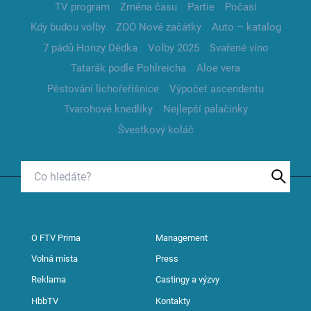
TV program
Změna času
Partie
Počasí
Kdy budou volby
ZOO Nové začátky
Auto – katalog
7 pádů Honzy Dědka
Volby 2025
Svařené víno
Tatarák podle Pohlreicha
Aloe vera
Pěstování lichořeřišnice
Výpočet ascendentu
Tvarohové knedlíky
Nejlepší palačinky
Švestkový koláč
O FTV Prima
Management
Volná místa
Press
Reklama
Castingy a výzvy
HbbTV
Kontakty