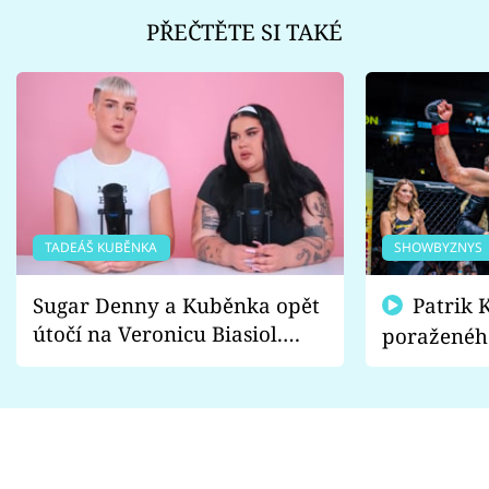
PŘEČTĚTE SI TAKÉ
TADEÁŠ KUBĚNKA
SHOWBYZNYS
Sugar Denny a Kuběnka opět
Patrik Kincl se zastal
útočí na Veronicu Biasiol.
poraženéh
Proč je podle nich falešná a
fanoušci n
lže o své nevěře?