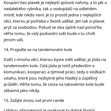
Koupání bez plavek je nejlepší způsob nahoty, a to jak u
nedalekého rybníka, tak u vodopádů na odlehlém
místě, kde nikdo není. Je to prostě jedna z nejlepších
věcí, kterou je potřeba v životě udělat. Jen tak si plavat
pryč za svobodou. Pokud se oba úplně nazí ponoříte,
věřte tomu, že celý podvodní svět bude v tu chvíli
jenom váš.
14. Projeďte se na tandemovém kole
Další z mnoha věcí, kterou byste měli udělat, je jízda na
tandemovém kole. Celá jízda je totiž především o
komunikaci, kooperaci a týmové práci, tedy o složkách
vztahu, které jsou nezbytné jeho hladký a úspěšný
průběh. Věřte tomu, že cesta na takovémto kole bude
zábavná jako nikdy.
15. Zažijte znovu své první rande
Lidskou přirozeností je opakovat ty dobré životní