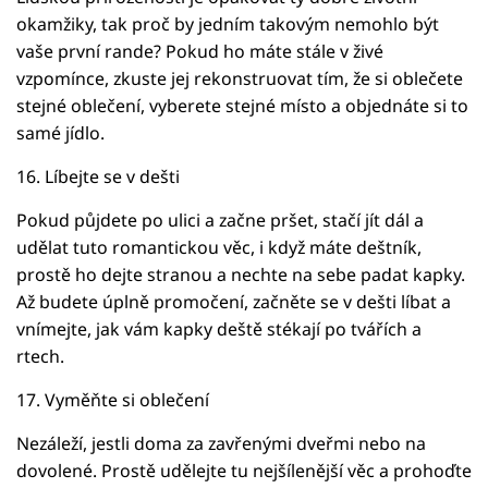
okamžiky, tak proč by jedním takovým nemohlo být
vaše první rande? Pokud ho máte stále v živé
vzpomínce, zkuste jej rekonstruovat tím, že si oblečete
stejné oblečení, vyberete stejné místo a objednáte si to
samé jídlo.
16. Líbejte se v dešti
Pokud půjdete po ulici a začne pršet, stačí jít dál a
udělat tuto romantickou věc, i když máte deštník,
prostě ho dejte stranou a nechte na sebe padat kapky.
Až budete úplně promočení, začněte se v dešti líbat a
vnímejte, jak vám kapky deště stékají po tvářích a
rtech.
17. Vyměňte si oblečení
Nezáleží, jestli doma za zavřenými dveřmi nebo na
dovolené. Prostě udělejte tu nejšílenější věc a prohoďte