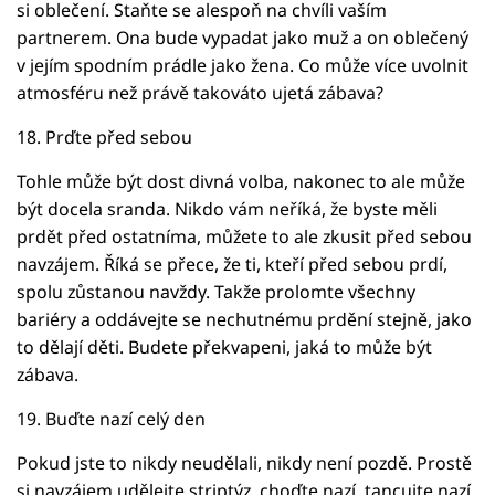
si oblečení. Staňte se alespoň na chvíli vaším
partnerem. Ona bude vypadat jako muž a on oblečený
v jejím spodním prádle jako žena. Co může více uvolnit
atmosféru než právě takováto ujetá zábava?
18. Prďte před sebou
Tohle může být dost divná volba, nakonec to ale může
být docela sranda. Nikdo vám neříká, že byste měli
prdět před ostatníma, můžete to ale zkusit před sebou
navzájem. Říká se přece, že ti, kteří před sebou prdí,
spolu zůstanou navždy. Takže prolomte všechny
bariéry a oddávejte se nechutnému prdění stejně, jako
to dělají děti. Budete překvapeni, jaká to může být
zábava.
19. Buďte nazí celý den
Pokud jste to nikdy neudělali, nikdy není pozdě. Prostě
si navzájem udělejte striptýz, choďte nazí, tancujte nazí,