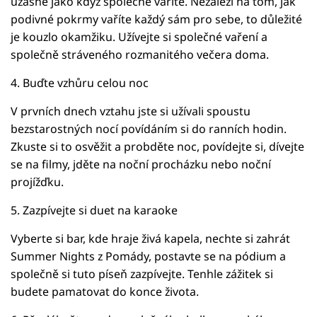
úžasné jako když společně vaříte. Nezáleží na tom, jak
podivné pokrmy vaříte každý sám pro sebe, to důležité
je kouzlo okamžiku. Užívejte si společné vaření a
společně stráveného rozmanitého večera doma.
4. Buďte vzhůru celou noc
V prvních dnech vztahu jste si užívali spoustu
bezstarostných nocí povídáním si do ranních hodin.
Zkuste si to osvěžit a probděte noc, povídejte si, dívejte
se na filmy, jděte na noční procházku nebo noční
projížďku.
5. Zazpívejte si duet na karaoke
Vyberte si bar, kde hraje živá kapela, nechte si zahrát
Summer Nights z Pomády, postavte se na pódium a
společně si tuto píseň zazpívejte. Tenhle zážitek si
budete pamatovat do konce života.