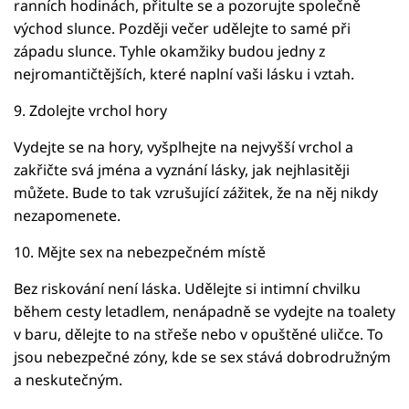
ranních hodinách, přitulte se a pozorujte společně
východ slunce. Později večer udělejte to samé při
západu slunce. Tyhle okamžiky budou jedny z
nejromantičtějších, které naplní vaši lásku i vztah.
9. Zdolejte vrchol hory
Vydejte se na hory, vyšplhejte na nejvyšší vrchol a
zakřičte svá jména a vyznání lásky, jak nejhlasitěji
můžete. Bude to tak vzrušující zážitek, že na něj nikdy
nezapomenete.
10. Mějte sex na nebezpečném místě
Bez riskování není láska. Udělejte si intimní chvilku
během cesty letadlem, nenápadně se vydejte na toalety
v baru, dělejte to na střeše nebo v opuštěné uličce. To
jsou nebezpečné zóny, kde se sex stává dobrodružným
a neskutečným.