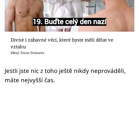
Sex a vztahy
Videa
Sledujte prima+
Divné i zábavné věci, které byste měli dělat ve
vztahu
Přihlášení
Zdroj: Focus Features
Jestli jste nic z toho ještě nikdy neprováděli,
Sledujte nás
máte nejvyšší čas.