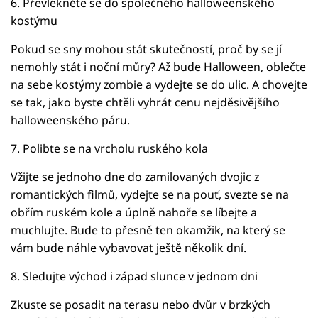
6. Převlékněte se do společného halloweenského
kostýmu
Pokud se sny mohou stát skutečností, proč by se jí
nemohly stát i noční můry? Až bude Halloween, oblečte
na sebe kostýmy zombie a vydejte se do ulic. A chovejte
se tak, jako byste chtěli vyhrát cenu nejděsivějšího
halloweenského páru.
7. Polibte se na vrcholu ruského kola
Vžijte se jednoho dne do zamilovaných dvojic z
romantických filmů, vydejte se na pouť, svezte se na
obřím ruském kole a úplně nahoře se líbejte a
muchlujte. Bude to přesně ten okamžik, na který se
vám bude náhle vybavovat ještě několik dní.
8. Sledujte východ i západ slunce v jednom dni
Zkuste se posadit na terasu nebo dvůr v brzkých