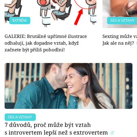
EXTRÉM
SEX A VZTAHY
GALERIE: Brutálně upřímné ilustrace
Sexting může vá
odhalují, jak dopadne vztah, když
Jak ale na něj?
začnete být příliš pohodlní!
SEX A VZTAHY
7 důvodů, proč může být vztah
s introvertem lepší než s extrovertem