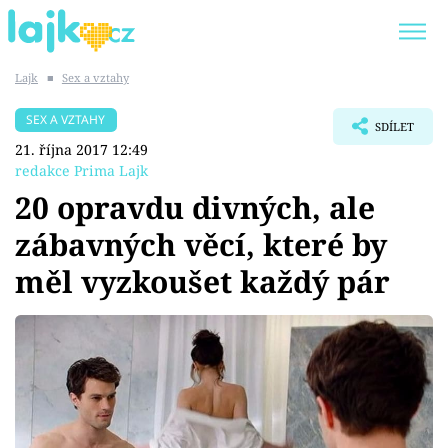
Lajk
■
Sex a vztahy
Trendy:
KARLOS VÉMOLA
ONLYFANS
SEX A VZTAHY
SDÍLET
SHOPAHOLICADEL
CLASH OF THE STARS
21. října 2017 12:49
redakce Prima Lajk
20 opravdu divných, ale
zábavných věcí, které by
Témata
měl vyzkoušet každý pár
Showbyznys
Youtubeři
Virály