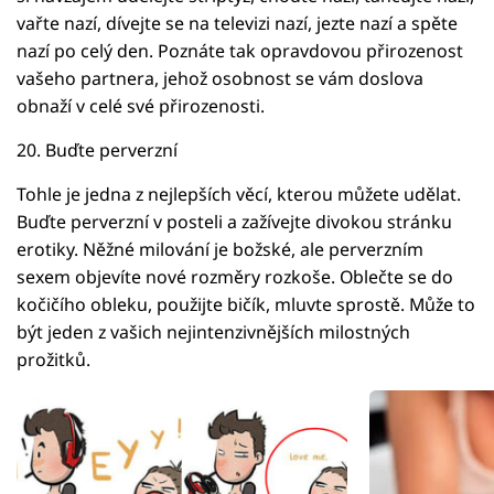
vařte nazí, dívejte se na televizi nazí, jezte nazí a spěte
nazí po celý den. Poznáte tak opravdovou přirozenost
vašeho partnera, jehož osobnost se vám doslova
obnaží v celé své přirozenosti.
20. Buďte perverzní
Tohle je jedna z nejlepších věcí, kterou můžete udělat.
Buďte perverzní v posteli a zažívejte divokou stránku
erotiky. Něžné milování je božské, ale perverzním
sexem objevíte nové rozměry rozkoše. Oblečte se do
kočičího obleku, použijte bičík, mluvte sprostě. Může to
být jeden z vašich nejintenzivnějších milostných
prožitků.