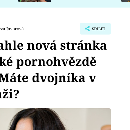
eza Javorová
SDÍLET
hle nová stránka
aké pornohvězdě
 Máte dvojníka v
nži?