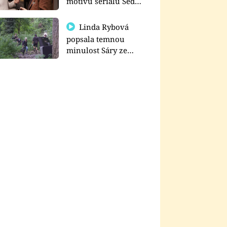
motivu seriálu Sedm
schodů k moci
Linda Rybová
popsala temnou
minulost Sáry ze
seriálu Zákony vlka