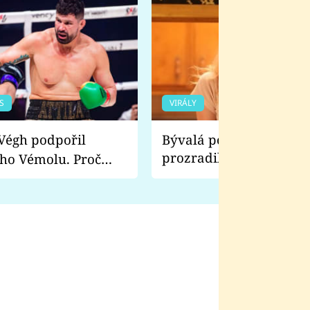
S
VIRÁLY
Bývalá pornoherečka
prozradila, co ji šokova
ho Vémolu. Proč
natáčení Euforie. Vážně
ji zápasit s ním než
bylo drsnější než hanba
 Kinclem?
filmy?