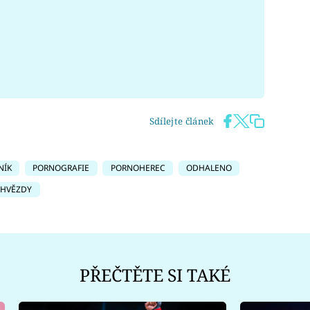
Sdílejte článek
NÍK
PORNOGRAFIE
PORNOHEREC
ODHALENO
HVĚZDY
PŘEČTĚTE SI TAKÉ