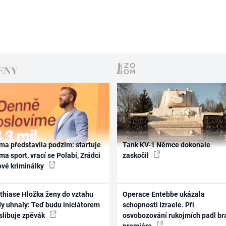
ma představila podzim: startuje
Tank KV-1 Němce dokonale
ma sport, vrací se Polabí, Zrádci
zaskočil
ové kriminálky
thiase Hložka ženy do vztahu
Operace Entebbe ukázala
dy uhnaly: Teď budu iniciátorem
schopnosti Izraele. Při
 slibuje zpěvák
osvobozování rukojmích padl br
premiéra