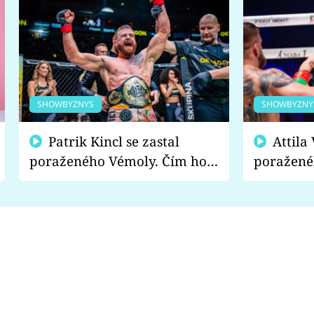
SHOWBYZNYS
SHOWBYZNY
Patrik Kincl se zastal
Attila Végh podpořil
poraženého Vémoly. Čím ho
poražené
fanoušci naštvali?
chce radě
s vítězem