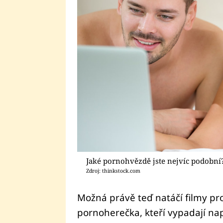
Jaké pornohvězdě jste nejvíc podobní
Zdroj: thinkstock.com
Možná právě teď natáčí filmy p
pornoherečka, kteří vypadají nap