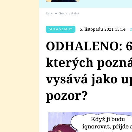
se v Plzni stalo
Lajk
■
Sex a vztahy
5. listopadu 2021 13:14
SEX A VZTAHY
ODHALENO: 6 
kterých pozná
vysává jako up
pozor?