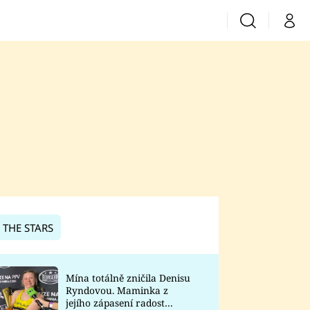
Vyhledávání
Můj 
Prima+
CNN Prima News
Prima Fresh
Prima Living
Prima Zoom
 THE STARS
Prima Lajk
Mína totálně zničila Denisu
Ryndovou. Maminka z
Sledujte nás
jejího zápasení radost