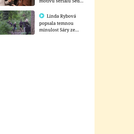
motivu seriálu Sedm
schodů k moci
Linda Rybová
popsala temnou
minulost Sáry ze
seriálu Zákony vlka