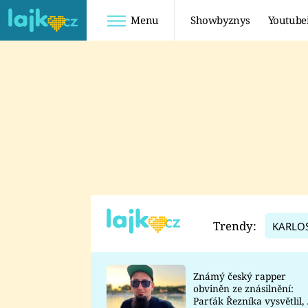
Menu
Showbyznys
Youtube
Youtuberky
Youtubeři
SHOPAHOLICADEL
FATTYPILLOW
ANNA ŠULC
FREESCOOT
SUGAR DENNY
ADAM KAJUMI
LADUŠKA
TADEÁŠ KUBĚNKA
DOMINIKA
DATEL
Trendy:
KARLO
MYSLIVCOVÁ
Známý český rapper
obviněn ze znásilnění:
Parťák Řezníka vysvětlil, 