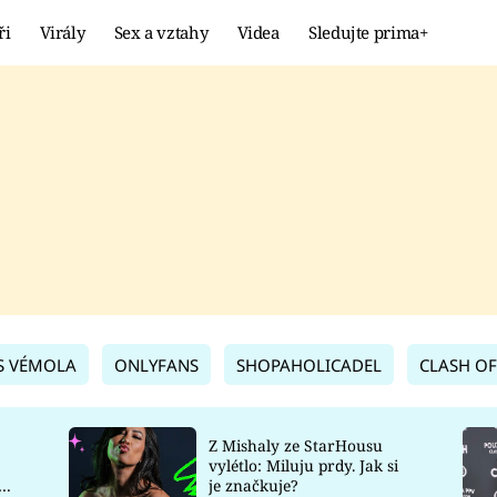
ři
Virály
Sex a vztahy
Videa
Sledujte prima+
Showbyznys
Extrém
VIRÁLY
KURIOZITY
VIDEA
KVÍZY
S VÉMOLA
ONLYFANS
SHOPAHOLICADEL
CLASH OF
Z Mishaly ze StarHousu
vylétlo: Miluju prdy. Jak si
co
je značkuje?