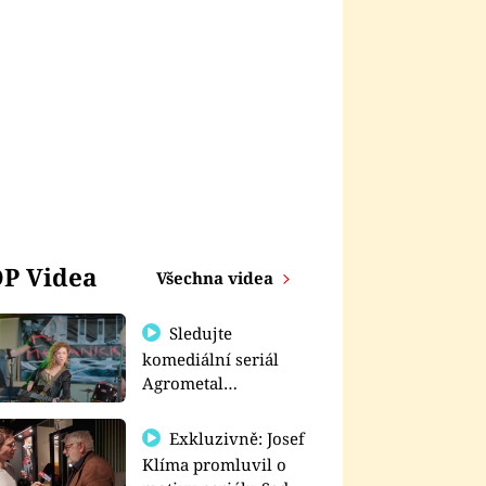
P Videa
Všechna videa
Sledujte
komediální seriál
Agrometal
exkluzivně na
prima+
Exkluzivně: Josef
Klíma promluvil o