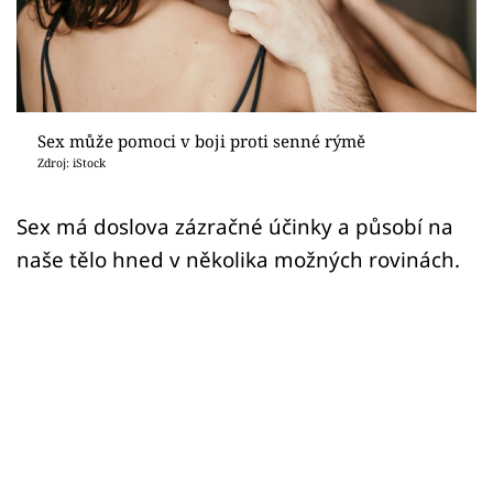
Sex a vztahy
Videa
Sledujte prima+
Sex může pomoci v boji proti senné rýmě
Zdroj: iStock
Přihlášení
Sex má doslova zázračné účinky a působí na
naše tělo hned v několika možných rovinách.
Sledujte nás