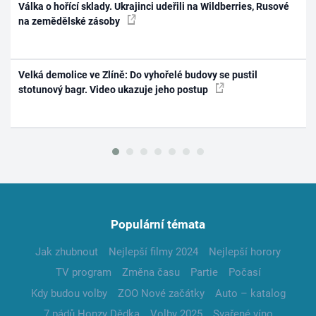
Válka o hořící sklady. Ukrajinci udeřili na Wildberries, Rusové
na zemědělské zásoby
Velká demolice ve Zlíně: Do vyhořelé budovy se pustil
stotunový bagr. Video ukazuje jeho postup
Populární témata
Jak zhubnout
Nejlepší filmy 2024
Nejlepší horory
TV program
Změna času
Partie
Počasí
Kdy budou volby
ZOO Nové začátky
Auto – katalog
7 pádů Honzy Dědka
Volby 2025
Svařené víno