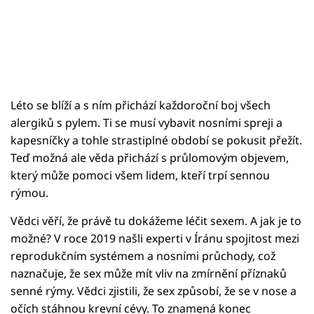
Léto se blíží a s ním přichází každoroční boj všech
alergiků s pylem. Ti se musí vybavit nosními spreji a
kapesníčky a tohle strastiplné období se pokusit přežít.
Teď možná ale věda přichází s průlomovým objevem,
který může pomoci všem lidem, kteří trpí sennou
rýmou.
Vědci věří, že právě tu dokážeme léčit sexem. A jak je to
možné? V roce 2019 našli experti v Íránu spojitost mezi
reprodukčním systémem a nosními průchody, což
naznačuje, že sex může mít vliv na zmírnění příznaků
senné rýmy. Vědci zjistili, že sex způsobí, že se v nose a
očích stáhnou krevní cévy. To znamená konec