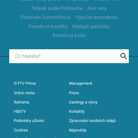
Tatarák podle Pohlreicha
Aloe vera
Pěstování lichořeřišnice
Výpočet ascendentu
Tvarohové knedlíky
Nejlepší palačinky
Švestkový koláč
O FTV Prima
Management
Volná místa
Press
Reklama
Castingy a výzvy
HbbTV
Kontakty
Podmínky užívání
Zpracování osobních údajů
Cookies
Nápověda