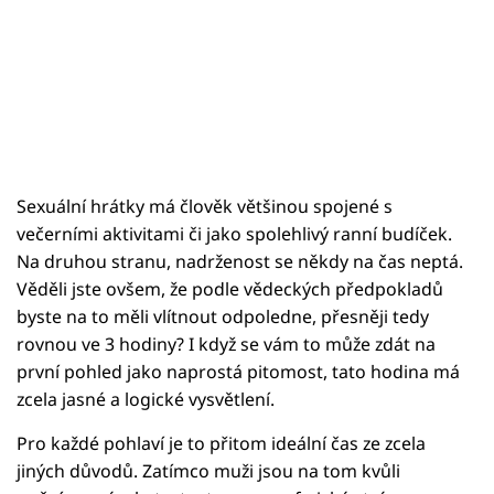
Sexuální hrátky má člověk většinou spojené s
večerními aktivitami či jako spolehlivý ranní budíček.
Na druhou stranu, nadrženost se někdy na čas neptá.
Věděli jste ovšem, že podle vědeckých předpokladů
byste na to měli vlítnout odpoledne, přesněji tedy
rovnou ve 3 hodiny? I když se vám to může zdát na
první pohled jako naprostá pitomost, tato hodina má
zcela jasné a logické vysvětlení.
Pro každé pohlaví je to přitom ideální čas ze zcela
jiných důvodů. Zatímco muži jsou na tom kvůli