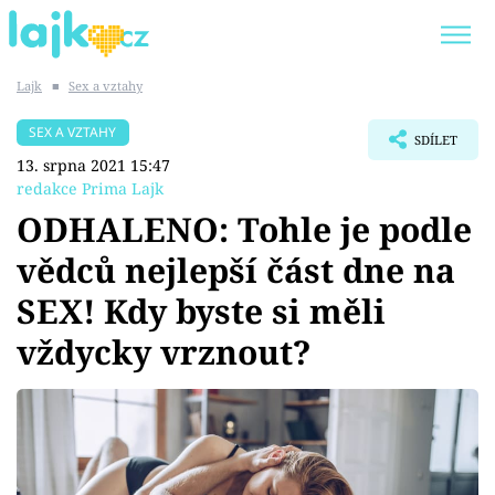
Lajk
■
Sex a vztahy
Trendy:
KARLOS VÉMOLA
ONLYFANS
SEX A VZTAHY
SDÍLET
SHOPAHOLICADEL
CLASH OF THE STARS
13. srpna 2021 15:47
redakce Prima Lajk
ODHALENO: Tohle je podle
vědců nejlepší část dne na
Témata
SEX! Kdy byste si měli
Showbyznys
vždycky vrznout?
Youtubeři
Virály