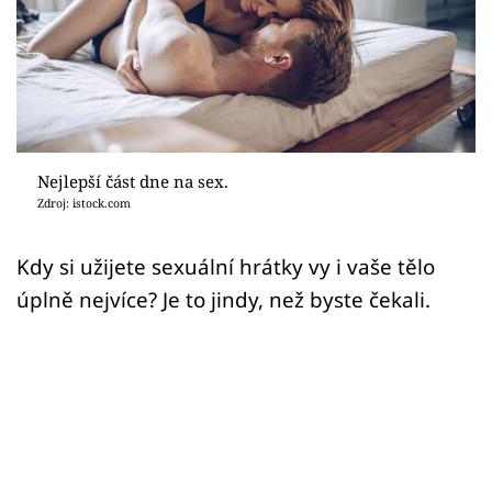
Sex a vztahy
Videa
Sledujte prima+
Přihlášení
Nejlepší část dne na sex.
Zdroj: istock.com
Sledujte nás
Kdy si užijete sexuální hrátky vy i vaše tělo
úplně nejvíce? Je to jindy, než byste čekali.