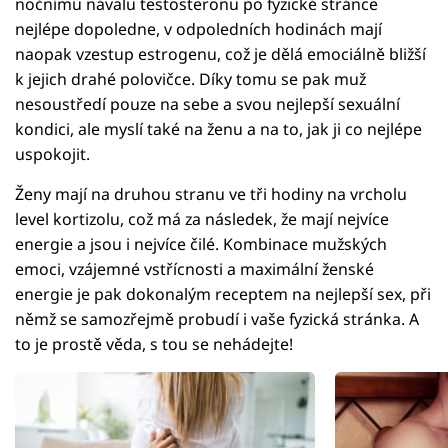
nočnímu návalu testosteronu po fyzické stránce
nejlépe dopoledne, v odpoledních hodinách mají
naopak vzestup estrogenu, což je dělá emociálně bližší
k jejich drahé polovičce. Díky tomu se pak muž
nesoustředí pouze na sebe a svou nejlepší sexuální
kondici, ale myslí také na ženu a na to, jak ji co nejlépe
uspokojit.
Ženy mají na druhou stranu ve tři hodiny na vrcholu
level kortizolu, což má za následek, že mají nejvíce
energie a jsou i nejvíce čilé. Kombinace mužských
emoci, vzájemné vstřícnosti a maximální ženské
energie je pak dokonalým receptem na nejlepší sex, při
němž se samozřejmě probudí i vaše fyzická stránka. A
to je prostě věda, s tou se nehádejte!