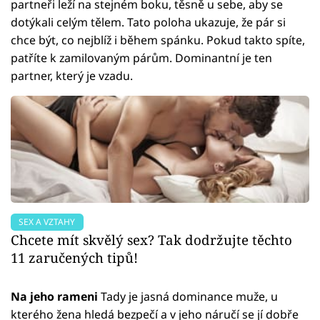
partneři leží na stejném boku, těsně u sebe, aby se
dotýkali celým tělem. Tato poloha ukazuje, že pár si
chce být, co nejblíž i během spánku. Pokud takto spíte,
patříte k zamilovaným párům. Dominantní je ten
partner, který je vzadu.
SEX A VZTAHY
Chcete mít skvělý sex? Tak dodržujte těchto
11 zaručených tipů!
Na jeho rameni
Tady je jasná dominance muže, u
kterého žena hledá bezpečí a v jeho náručí se jí dobře