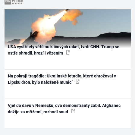
USA vystřílely většinu klíčových raket, tvrdí CNN. Trump se
ostře ohradil, hrozí i vězením
Na pokraji tragédie: Ukrajinské letadlo, které ohrožoval v
Lipsku dron, bylo naložené municí
Vjel do davu v Německu, dva demonstranty zabil. Afghánec
dožije za mřížemi, rozhodl soud