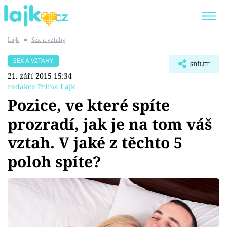
Lajk
■
Sex a vztahy
Trendy:
KARLOS VÉMOLA
ONLYFANS
SEX A VZTAHY
SDÍLET
SHOPAHOLICADEL
CLASH OF THE STARS
21. září 2015 15:34
redakce Prima Lajk
Pozice, ve které spíte
prozradí, jak je na tom váš
Témata
vztah. V jaké z těchto 5
Showbyznys
poloh spíte?
Youtubeři
Virály