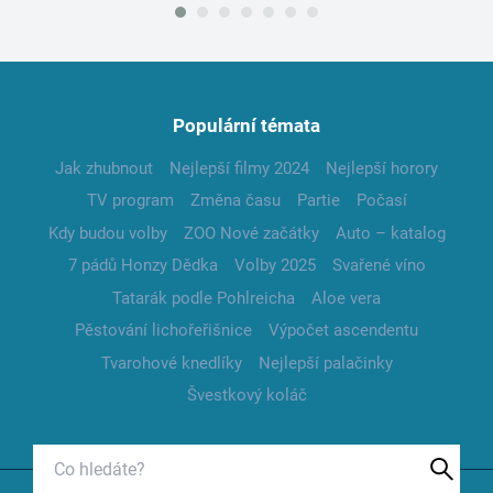
Populární témata
Jak zhubnout
Nejlepší filmy 2024
Nejlepší horory
TV program
Změna času
Partie
Počasí
Kdy budou volby
ZOO Nové začátky
Auto – katalog
7 pádů Honzy Dědka
Volby 2025
Svařené víno
Tatarák podle Pohlreicha
Aloe vera
Pěstování lichořeřišnice
Výpočet ascendentu
Tvarohové knedlíky
Nejlepší palačinky
Švestkový koláč