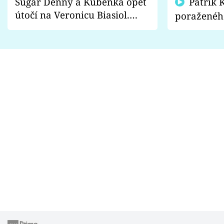
Sugar Denny a Kuběnka opět
Patrik Kincl se zastal
útočí na Veronicu Biasiol.
poraženéh
Proč je podle nich falešná a
fanoušci n
lže o své nevěře?