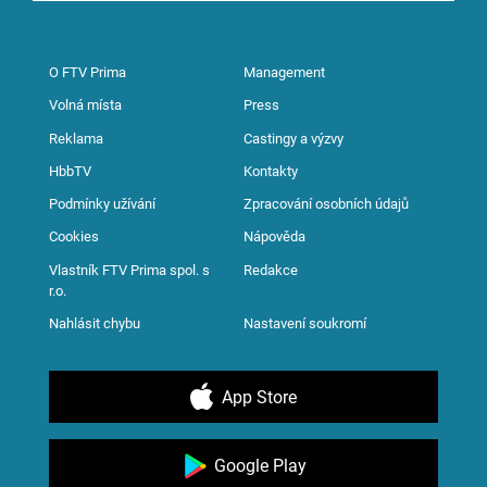
O FTV Prima
Management
Volná místa
Press
Reklama
Castingy a výzvy
HbbTV
Kontakty
Podmínky užívání
Zpracování osobních údajů
Cookies
Nápověda
Vlastník FTV Prima spol. s
Redakce
r.o.
Nahlásit chybu
Nastavení soukromí
App Store
Google Play