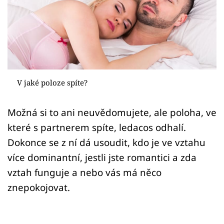
Sex a vztahy
Videa
Sledujte prima+
Přihlášení
V jaké poloze spíte?
Možná si to ani neuvědomujete, ale poloha, ve
Sledujte nás
které s partnerem spíte, ledacos odhalí.
Dokonce se z ní dá usoudit, kdo je ve vztahu
více dominantní, jestli jste romantici a zda
vztah funguje a nebo vás má něco
znepokojovat.