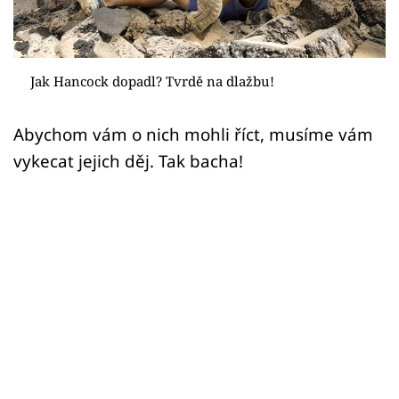
Sex a vztahy
Videa
Jak Hancock dopadl? Tvrdě na dlažbu!
Sledujte prima+
Abychom vám o nich mohli říct, musíme vám
Přihlášení
vykecat jejich děj. Tak bacha!
Sledujte nás