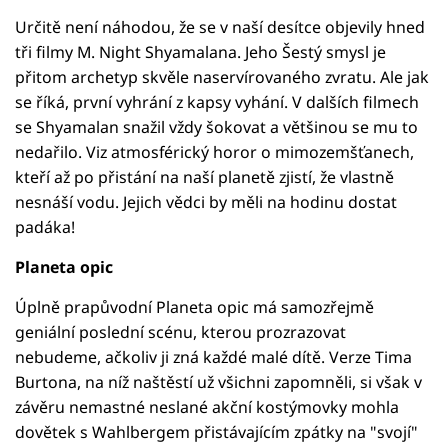
Určitě není náhodou, že se v naší desítce objevily hned
tři filmy M. Night Shyamalana. Jeho Šestý smysl je
přitom archetyp skvěle naservírovaného zvratu. Ale jak
se říká, první vyhrání z kapsy vyhání. V dalších filmech
se Shyamalan snažil vždy šokovat a většinou se mu to
nedařilo. Viz atmosférický horor o mimozemšťanech,
kteří až po přistání na naší planetě zjistí, že vlastně
nesnáší vodu. Jejich vědci by měli na hodinu dostat
padáka!
Planeta opic
Úplně prapůvodní Planeta opic má samozřejmě
geniální poslední scénu, kterou prozrazovat
nebudeme, ačkoliv ji zná každé malé dítě. Verze Tima
Burtona, na níž naštěstí už všichni zapomněli, si však v
závěru nemastné neslané akční kostýmovky mohla
dovětek s Wahlbergem přistávajícím zpátky na "svojí"