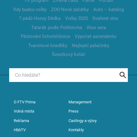
TV program
Změna času
Partie
Počasí
Kdy budou volby
ZOO Nové začátky
Auto – katalog
7 pádů Honzy Dědka
Volby 2025
Svařené víno
Tatarák podle Pohlreicha
Aloe vera
Pěstování lichořeřišnice
Výpočet ascendentu
Tvarohové knedlíky
Nejlepší palačinky
Švestkový koláč
O FTV Prima
Management
Volná místa
Press
Reklama
Castingy a výzvy
HbbTV
Kontakty