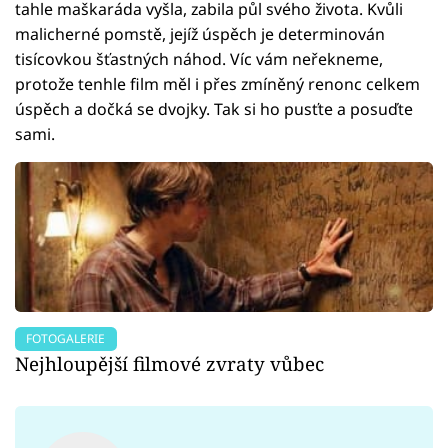
tahle maškaráda vyšla, zabila půl svého života. Kvůli
malicherné pomstě, jejíž úspěch je determinován
tisícovkou šťastných náhod. Víc vám neřekneme,
protože tenhle film měl i přes zmíněný renonc celkem
úspěch a dočká se dvojky. Tak si ho pusťte a posuďte
sami.
FOTOGALERIE
Nejhloupější filmové zvraty vůbec