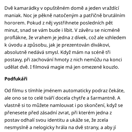
Dvě kamarádky v opuštěném domě a jeden vraždící
maniak. Noc je pěkně natočeným a patřičně brutálním
hororem. Pokud z něj vystřihnete posledních pět
minut, snad se vám bude i líbit. V závěru se nicméně
proflákne, že vrahem je jedna z dívek, což ale vzhledem
k úvodu a způsobu, jak je prezentován divákovi,
absolutně nedává smysl. Když mám na scéně tři
postavy, při zachování hmoty z nich nemůžu na konci
udělat dvě. I filmová magie má jen omezené kouzlo.
Podfukáři
Od filmu s tímhle jménem automaticky podraz čekáte,
ale ono se to celé tváří docela chytře a šarmantně. A
vlastně si to můžete namlouvat i po skončení, když se
přenesete před zásadní zvrat, při kterém jedna z
postav odhalí svou identitu a ukáže se, že zcela
nesmyslně a nelogicky hrála na dvě strany, a aby jí