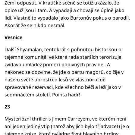
Zemi odpustit. V kratičké scéně se totiž ukázalo, že
opice už jsou i tam. A vypadají a chovají se úplně jako
lidi. Vlastně to vypadalo jako Burtonův pokus o parodii.
Akorát že se nikdo nesmál.
Vesnice
Další Shyamalan, tentokrát s pohnutou historkou o
tajemné komunitě, ve které rada starších terorizuje
zvídavou mládež pomocí podivných pravidel. A
nakonec se dozvíme, že jde o partu magorů, co žije v
našem světě uprostřed lesů ve vlastnoručně
spravované rezervaci, kde všechno běží a leží jako v
sedmnáctém století. Pointa hadr!
23
Mysteriózní thriller s Jimem Carreyem, ve kterém není
ani jeden jediný vtip (natož aby jich bylo třiadvacet) je o
tajemné knize, která ovládne život hlavního hrdiny.