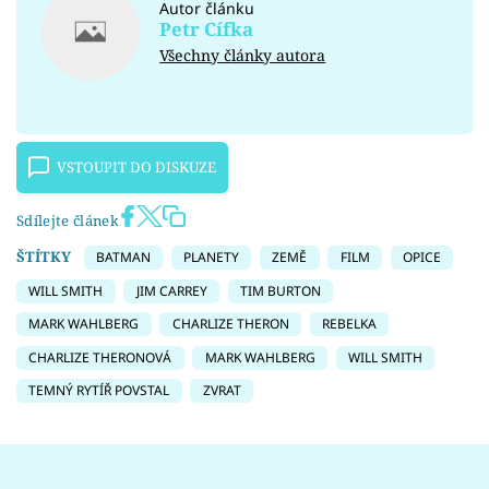
Autor článku
Petr Cífka
Všechny články autora
VSTOUPIT DO DISKUZE
Sdílejte článek
ŠTÍTKY
BATMAN
PLANETY
ZEMĚ
FILM
OPICE
WILL SMITH
JIM CARREY
TIM BURTON
MARK WAHLBERG
CHARLIZE THERON
REBELKA
CHARLIZE THERONOVÁ
MARK WAHLBERG
WILL SMITH
TEMNÝ RYTÍŘ POVSTAL
ZVRAT