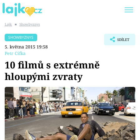
Lajk
■
Showbyznys
Trendy:
KARLOS VÉMOLA
ONLYFANS
SHOWBYZNYS
SDÍLET
SHOPAHOLICADEL
CLASH OF THE STARS
5. května 2015 19:58
Petr Cífka
10 filmů s extrémně
hloupými zvraty
Témata
Showbyznys
Youtubeři
Virály