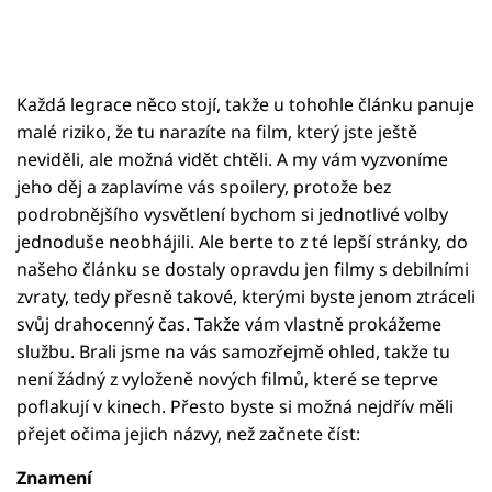
Každá legrace něco stojí, takže u tohohle článku panuje
malé riziko, že tu narazíte na film, který jste ještě
neviděli, ale možná vidět chtěli. A my vám vyzvoníme
jeho děj a zaplavíme vás spoilery, protože bez
podrobnějšího vysvětlení bychom si jednotlivé volby
jednoduše neobhájili. Ale berte to z té lepší stránky, do
našeho článku se dostaly opravdu jen filmy s debilními
zvraty, tedy přesně takové, kterými byste jenom ztráceli
svůj drahocenný čas. Takže vám vlastně prokážeme
službu. Brali jsme na vás samozřejmě ohled, takže tu
není žádný z vyloženě nových filmů, které se teprve
poflakují v kinech. Přesto byste si možná nejdřív měli
přejet očima jejich názvy, než začnete číst:
Znamení