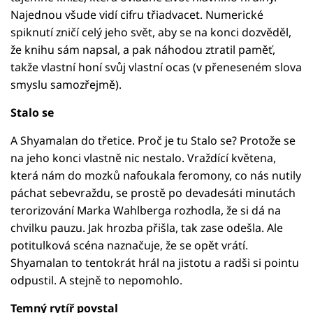
Najednou všude vidí cifru třiadvacet. Numerické
spiknutí zničí celý jeho svět, aby se na konci dozvěděl,
že knihu sám napsal, a pak náhodou ztratil paměť,
takže vlastní honí svůj vlastní ocas (v přeneseném slova
smyslu samozřejmě).
Stalo se
A Shyamalan do třetice. Proč je tu Stalo se? Protože se
na jeho konci vlastně nic nestalo. Vraždící květena,
která nám do mozků nafoukala feromony, co nás nutily
páchat sebevraždu, se prostě po devadesáti minutách
terorizování Marka Wahlberga rozhodla, že si dá na
chvilku pauzu. Jak hrozba přišla, tak zase odešla. Ale
potitulková scéna naznačuje, že se opět vrátí.
Shyamalan to tentokrát hrál na jistotu a radši si pointu
odpustil. A stejně to nepomohlo.
Temný rytíř povstal