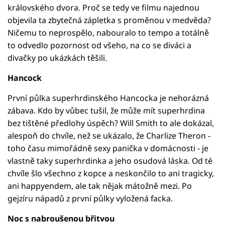
královského dvora. Proč se tedy ve filmu najednou
objevila ta zbytečná zápletka s proměnou v medvěda?
Ničemu to neprospělo, nabouralo to tempo a totálně
to odvedlo pozornost od všeho, na co se diváci a
divačky po ukázkách těšili.
Hancock
První půlka superhrdinského Hancocka je nehorázná
zábava. Kdo by vůbec tušil, že může mít superhrdina
bez tištěné předlohy úspěch? Will Smith to ale dokázal,
alespoň do chvíle, než se ukázalo, že Charlize Theron -
toho času mimořádně sexy panička v domácnosti - je
vlastně taky superhrdinka a jeho osudová láska. Od té
chvíle šlo všechno z kopce a neskončilo to ani tragicky,
ani happyendem, ale tak nějak mátožně mezi. Po
gejzíru nápadů z první půlky vyložená facka.
Noc s nabroušenou břitvou