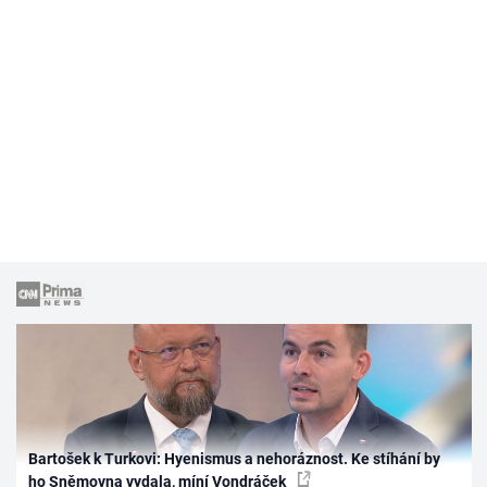
Bartošek k Turkovi: Hyenismus a nehoráznost. Ke stíhání by
ho Sněmovna vydala, míní Vondráček