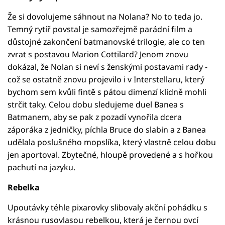
Že si dovolujeme sáhnout na Nolana? No to teda jo.
Temný rytíř povstal je samozřejmě parádní film a
důstojné zakončení batmanovské trilogie, ale co ten
zvrat s postavou Marion Cottilard? Jenom znovu
dokázal, že Nolan si neví s ženskými postavami rady -
což se ostatně znovu projevilo i v Interstellaru, který
bychom sem kvůli fintě s pátou dimenzí klidně mohli
strčit taky. Celou dobu sledujeme duel Banea s
Batmanem, aby se pak z pozadí vynořila dcera
záporáka z jedničky, píchla Bruce do slabin a z Banea
udělala poslušného mopslíka, který vlastně celou dobu
jen aportoval. Zbytečné, hloupě provedené a s hořkou
pachutí na jazyku.
Rebelka
Upoutávky téhle pixarovky slibovaly akční pohádku s
krásnou rusovlasou rebelkou, která je černou ovcí