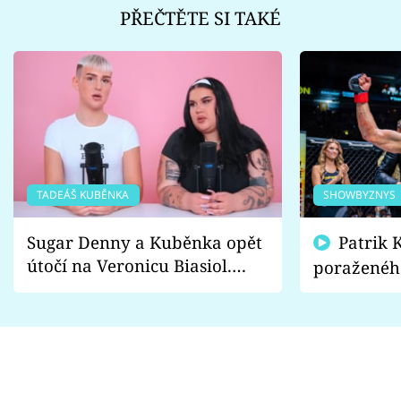
PŘEČTĚTE SI TAKÉ
TADEÁŠ KUBĚNKA
SHOWBYZNYS
Sugar Denny a Kuběnka opět
Patrik Kincl se zastal
útočí na Veronicu Biasiol.
poraženéh
Proč je podle nich falešná a
fanoušci n
lže o své nevěře?